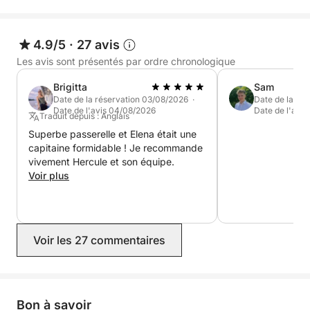
4.9/5
·
27 avis
Les avis sont présentés par ordre chronologique
Brigitta
Sam
Date de la réservation 03/08/2026 ·
Date de la ré
Date de l'avis 04/08/2026
Date de l'avi
Traduit depuis : Anglais
Superbe passerelle et Elena était une
capitaine formidable ! Je recommande
vivement Hercule et son équipe.
Voir plus
Voir les 27 commentaires
Bon à savoir