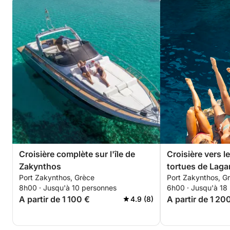
Croisière complète sur l'île de
Croisière vers l
Zakynthos
tortues de Laga
Port Zakynthos, Grèce
Port Zakynthos, G
Keri
8h00 · Jusqu'à 10 personnes
6h00 · Jusqu'à 18
A partir de 1 100 €
A partir de 1 20
4.9 (8)