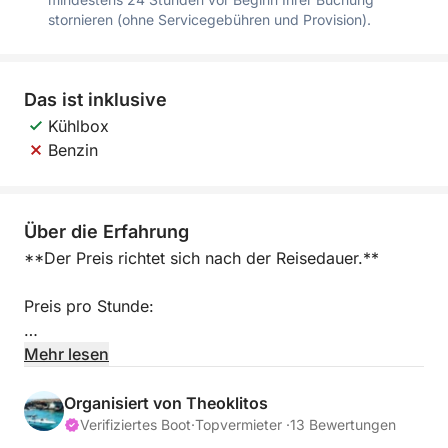
stornieren (ohne Servicegebühren und Provision).
Das ist inklusive
Kühlbox
Benzin
Über die Erfahrung
**Der Preis richtet sich nach der Reisedauer.**
Preis pro Stunde:
2 Std. – 300 €
Mehr lesen
3 Std. – 400 €
4 Std. – 500 €
Organisiert von Theoklitos
5 Std. – 600 €
Verifiziertes Boot
·
Topvermieter ·
13 Bewertungen