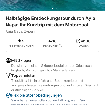
Halbtägige Entdeckungstour durch Ayia
Napa: Ihr Kurztrip mit dem Motorboot
Agia Napa, Zypern
5
18
4h00
4 BEWERTUNGEN
PERSONEN
DAUER
Mit Skipper
Du wirst von einem Skipper begleitet, der Griechisch,
Englisch, Polnisch spricht
·
Mehr erfahren
Topvermieter
Theoklitos ist ein erfahrener Bootsvermieter mit
ausgezeichneten Bewertungen und legt großen Wert auf
erstklassigen Service
Flexible Stornobedingungen
Sie erhalten eine volle Rückerstattung, wenn Sie
mindestens 24 Stunden vor Beginn Ihrer Buchung