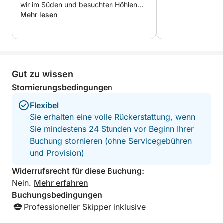
Kontaktieren Sie mich gerne über Click&Boat, um
wir im Süden und besuchten Höhlen
entlang der Küste mit Badestopps. Das
Mehr lesen
Ihre Buchungswünsche zu besprechen.
Boot ist nichts Besonderes, aber
perfekt für ein paar Leute für ein paar
Stunden. Dank seiner geringeren
Größe kann es Orte erreichen, die
andere Boote nicht erreichen können.
Gut zu wissen
Stornierungsbedingungen
Flexibel
Sie erhalten eine volle Rückerstattung, wenn
Sie mindestens 24 Stunden vor Beginn Ihrer
Buchung stornieren (ohne Servicegebühren
und Provision)
Widerrufsrecht für diese Buchung:
Nein.
Mehr erfahren
Buchungsbedingungen
Professioneller Skipper inklusive