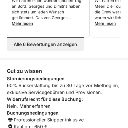
Wir hatten einen wunderschönen Tag
Wir hatten einen 
Ideal für:
an Bord. Georges und Dimitris haben
Meer! Die Tour w
sich stets um jeden Wunsch
die Crew war aus
Romantische Ausflüge, kleine Familien, Feiern im
gekümmert. Das von Georges
waren wirklich hilf
kleinen Kreis und Reisende, die das Beste von Agios
zubereitete Essen war ausgezeichnet.
Mehr lesen
Snacks und Geträ
Mehr lesen
Nikolaos–Elounda–Spinalonga ohne
Wirklich eine Freude, und vielen Dank
Bin an wundersch
nochmal an Georges und Dimitris.
schwimmen gegan
Menschenmassen erleben möchten – auf einer Yacht
Überraschung hatt
ganz für sich allein.
Alle 6 Bewertungen anzeigen
Geburtstagstorte 
den Geburtstag e
feierten. Ich kan
empfehlen!
Gut zu wissen
Stornierungsbedingungen
60% Rückerstattung bis zu 30 Tage vor Mietbeginn,
exklusive Servicegebühren und Provisionen.
Widerrufsrecht für diese Buchung:
Nein.
Mehr erfahren
Buchungsbedingungen
Professioneller Skipper inklusive
Kaution : 650 €