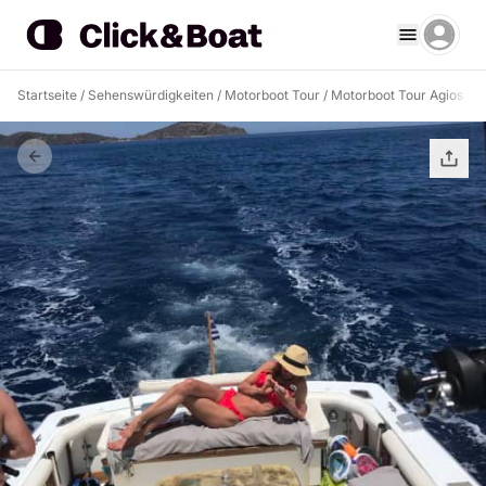
Startseite
/
Sehenswürdigkeiten
/
Motorboot Tour
/
Motorboot Tour Agios Ni