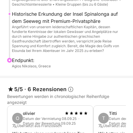
Geschichtsinteressierte • Kleine Gruppen (bis zu 6 Gäste)
versteckten Buchten der Küste
Panoramafahrt um die Insel Spinalonga (Fotomotive
Historische Erkundung der Insel Spinalonga auf
vom Meer aus)
dem Seeweg mit Premium-Privatsphäre
Angeführt von unserem leidenschaftlichen Kapitän, dessen
Bade- und Schnorchelstopps in ruhigen,
fundierte Kenntnisse der lokalen Gewässer und Angelplätze nur
abgelegenen Buchten (wetter- und seeabhängig)
durch seine Hingabe zur authentischen griechischen
Gastfreundschaft übertroffen werden, verspricht jede Reise
Spannung und Komfort zugleich. Bereit, die Magie des Golfs von
Inklusive:
Elounda bei Ihrem Abenteuer im Jahr 2025 zu erleben?
Endpunkt:
Professioneller Kapitän + Gastgeber
Agios Nikolaos, Greece
Frische kretische Mezedes (Vorspeisen) an Bord
Ausgewählte lokale Weine
Erfrischungen: Softdrinks, Bier, Wasser Eis
5/5
·
6 Rezensionen
Schnorchelausrüstung
Bewertungen werden in chronologischer Reihenfolge
Handtücher & Komfortartikel
angezeigt
Treibstoff & MwSt. inklusive
Unfallversicherung
olivier
Titti
O
T
Datum der Vermietung 08.09.25 ·
Datum der Ver
Flexible Abfahrtszeit (auf Anfrage)
Datum der Bewertung 09.09.25
Datum der Be
Übersetzt aus Französisch
Übersetzt aus Eng