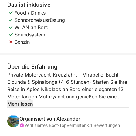
Das ist inklusive
Food / Drinks
Schnorchelausrüstung
WLAN an Bord
Soundsystem
Benzin
Über die Erfahrung
Private Motoryacht-Kreuzfahrt – Mirabello-Bucht,
Elounda & Spinalonga (4–6 Stunden) Starten Sie Ihre
Reise in Agios Nikolaos an Bord einer eleganten 12
Meter langen Motoryacht und genießen Sie eine
private Kreuzfahrt durch das kristallklare Wasser der
Mehr lesen
Mirabello-Bucht – eine der bekanntesten
Meereslandschaften Kretas. Nur Ihre Gruppe an Bord
Organisiert von Alexander
– erleben Sie ein entspanntes Premium-Erlebnis mit
Verifiziertes Boot
·
Topvermieter ·
51 Bewertungen
malerischer Fahrt, diskreten Badestopps und