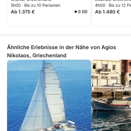
nach Spinalonga
5h00 · Bis zu 10 Personen
4h00 · Bis zu 12 P
(3–6 Stunden)
Ab 1.375 €
Ab 1.480 €
0 (0)
Ähnliche Erlebnisse in der Nähe von Agios
Nikolaos, Griechenland