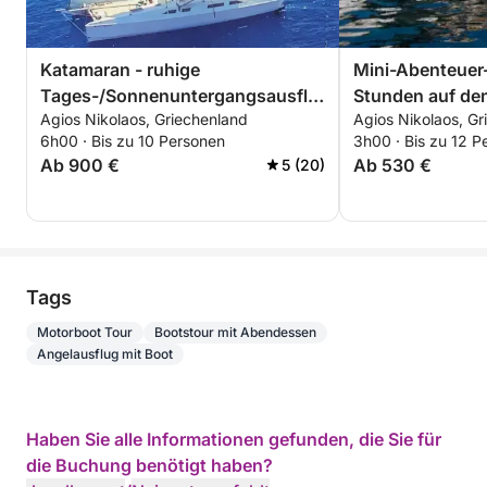
Katamaran - ruhige
Mini-Abenteuer
Tages-/Sonnenuntergangsausflüge
Stunden auf de
Agios Nikolaos, Griechenland
Agios Nikolaos, Gr
zu einer versteckten blauen
6h00 · Bis zu 10 Personen
3h00 · Bis zu 12 P
Lagune.
Ab 900 €
Ab 530 €
5 (20)
Tags
Motorboot Tour
Bootstour mit Abendessen
Angelausflug mit Boot
Haben Sie alle Informationen gefunden, die Sie für
die Buchung benötigt haben?