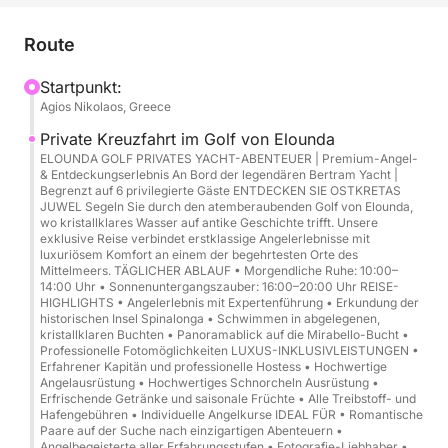
aufmerksamer Betreuung.
Route
Kreuzfahrtübersicht:
Startpunkt:
Agios Nikolaos, Greece
Dauer: 4 bis 6 Stunden
Private Kreuzfahrt im Golf von Elounda
Abfahrt/Ankunft: Hafen von Agios Nikolaos
ELOUNDA GOLF PRIVATES YACHT-ABENTEUER | Premium-Angel-
& Entdeckungserlebnis An Bord der legendären Bertram Yacht |
Kapazität: Bis zu 6 Gäste + 2 Besatzungsmitglieder
Begrenzt auf 6 privilegierte Gäste ENTDECKEN SIE OSTKRETAS
JUWEL Segeln Sie durch den atemberaubenden Golf von Elounda,
wo kristallklares Wasser auf antike Geschichte trifft. Unsere
Routenhighlights: Mirabello-Bucht → Golf von
exklusive Reise verbindet erstklassige Angelerlebnisse mit
Elounda → Spinalonga (Panoramafahrt) +
luxuriösem Komfort an einem der begehrtesten Orte des
Mittelmeers. TÄGLICHER ABLAUF • Morgendliche Ruhe: 10:00–
Badestopps (wetterabhängig)
14:00 Uhr • Sonnenuntergangszauber: 16:00–20:00 Uhr REISE-
HIGHLIGHTS • Angelerlebnis mit Expertenführung • Erkundung der
historischen Insel Spinalonga • Schwimmen in abgelegenen,
Stil: Privat, flexibles Tempo, erstklassiger Komfort
kristallklaren Buchten • Panoramablick auf die Mirabello-Bucht •
Professionelle Fotomöglichkeiten LUXUS-INKLUSIVLEISTUNGEN •
Erfahrener Kapitän und professionelle Hostess • Hochwertige
Erlebnis-Highlights:
Angelausrüstung • Hochwertiges Schnorcheln Ausrüstung •
Erfrischende Getränke und saisonale Früchte • Alle Treibstoff- und
Hafengebühren • Individuelle Angelkurse IDEAL FÜR • Romantische
Panoramafahrt in der Mirabello-Bucht
Paare auf der Suche nach einzigartigen Abenteuern •
Elegante Fahrt vorbei an Elounda und den
Angelbegeisterte aller Erfahrungsstufen • Fotografie-Liebhaber •