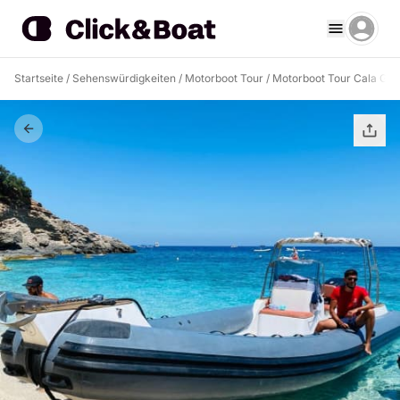
Startseite
/
Sehenswürdigkeiten
/
Motorboot Tour
/
Motorboot Tour Cala Go