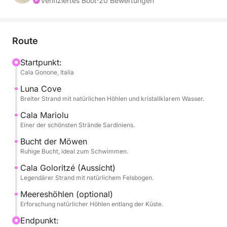
Küste mit hohen Klippen, Meereshöhlen und
Verifiziertes Boot
·
20 Bewertungen
kristallklarem Wasser. Tagsüber besuchen Sie einige
der bekanntesten Strände wie Cala Luna, Cala
Mariolu, Cala dei Gabbiani und Cala Goloritzé –
Route
wahre Naturparadiese, die hauptsächlich vom Meer
aus erreichbar sind.
Startpunkt:
Cala Gonone, Italia
Die Tour bietet eine abwechslungsreiche Mischung
Luna Cove
aus malerischer Segelfahrt und Badestopps im
Breiter Strand mit natürlichen Höhlen und kristallklarem Wasser.
türkisfarbenen Wasser, ideal zum Schwimmen und
Cala Mariolu
Schnorcheln. Das kristallklare Meer und der klare
Einer der schönsten Strände Sardiniens.
Meeresboden machen jeden Stopp zu einem
Bucht der Möwen
einzigartigen Erlebnis.
Ruhige Bucht, ideal zum Schwimmen.
Cala Goloritzé (Aussicht)
Tagsüber haben Sie ausreichend Zeit zum
Legendärer Strand mit natürlichem Felsbogen.
Entspannen, Sonnenbaden und Genießen der
Meereshöhlen (optional)
Landschaft inmitten einer außergewöhnlichen
Erforschung natürlicher Höhlen entlang der Küste.
Naturkulisse.
Endpunkt: