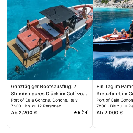
Ganztägiger Bootsausflug: 7
Ein Tag im Para
Stunden pures Glück im Golf von
Kreuzfahrt im G
Port of Cala Gonone, Gonone, Italy
Port of Cala Gonon
Orosei (D34)
(D29)
7h00 · Bis zu 12 Personen
7h00 · Bis zu 10 P
Ab 2.200 €
Ab 2.000 €
5 (14)