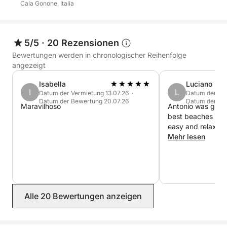
Cala Gonone, Italia
Perfekt für Paare, Familien oder Freundesgruppen –
die ideale Art, den Golf von Orosei aus einer ganz
besonderen Perspektive zu entdecken.
5/5
·
20 Rezensionen
Buchen Sie jetzt auf Click&Boat und erleben Sie Cala
Bewertungen werden in chronologischer Reihenfolge
Gonone vom Meer aus.
angezeigt
Isabella
Luciano
I
L
Datum der Vermietung 13.07.26 ·
Datum der Ver
Datum der Bewertung 20.07.26
Datum der Be
Maravilhoso
Antonio was great
best beaches and
easy and relax. 
Mehr lesen
Alle 20 Bewertungen anzeigen