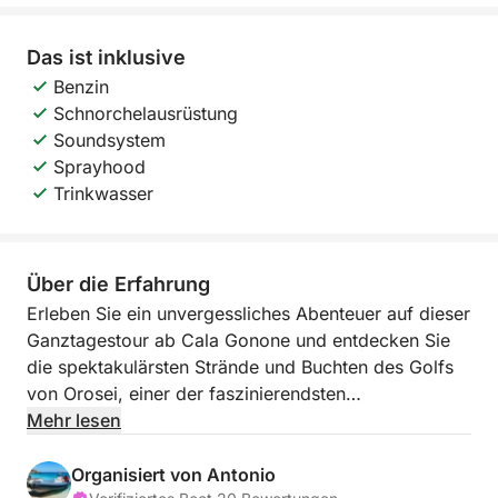
Das ist inklusive
Benzin
Schnorchelausrüstung
Soundsystem
Sprayhood
Trinkwasser
Über die Erfahrung
Erleben Sie ein unvergessliches Abenteuer auf dieser
Ganztagestour ab Cala Gonone und entdecken Sie
die spektakulärsten Strände und Buchten des Golfs
von Orosei, einer der faszinierendsten
Küstenabschnitte Sardiniens.
Mehr lesen
Sie segeln entlang einer wilden und unberührten
Organisiert von Antonio