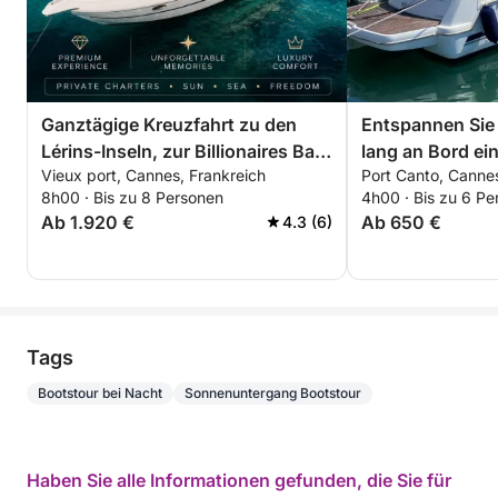
Ganztägige Kreuzfahrt zu den
Entspannen Sie
Lérins-Inseln, zur Billionaires Bay
lang an Bord ei
Vieux port, Cannes, Frankreich
Port Canto, Cannes
und nach Théoule-sur-Mer
Bootes rund um 
8h00 · Bis zu 8 Personen
4h00 · Bis zu 6 Pe
Spezieller Rabat
Ab 1.920 €
Ab 650 €
4.3 (6)
Tags
Bootstour bei Nacht
Sonnenuntergang Bootstour
Haben Sie alle Informationen gefunden, die Sie für