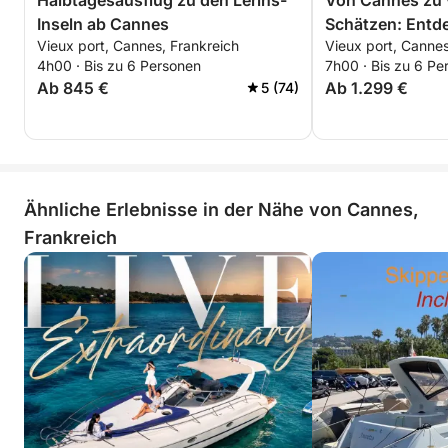
Halbtagesausflug zu den Lérins-
Von Cannes zu 
Inseln ab Cannes
Schätzen: Entde
Vieux port, Cannes, Frankreich
Vieux port, Cannes
Lérins-Inseln
4h00 · Bis zu 6 Personen
7h00 · Bis zu 6 Pe
Ab 845 €
Ab 1.299 €
5 (74)
Ähnliche Erlebnisse in der Nähe von Cannes,
Frankreich