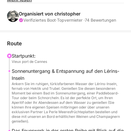
exklusiven Sommerabend auf Ihrem eigenen privaten
Boot mit einem professionellen Skipper.
Organisiert von christopher
Verifiziertes Boot
·
Topvermieter ·
74 Bewertungen
Statt einfach nur in der Bucht zu warten, biete ich
Ihnen ein einzigartiges Erlebnis in zwei Teilen: Zuerst
segeln wir zu den kristallklaren Gewässern der
Route
Lérins-Inseln, um den Tag ausklingen zu lassen,
bevor wir uns den besten Platz mit Blick auf die
Startpunkt:
Vieux port de Cannes
Croisette für das spektakuläre Feuerwerk sichern.
Sonnenuntergang & Entspannung auf den Lérins-
📅 Termine: Juli & August (Nur mit Reservierung –
Inseln
Feuerwerksabende)
Ankern Sie im ruhigen, türkisfarbenen Wasser der Lérins-Inseln,
fernab von Hektik und Trubel. Genießen Sie diesen besonderen
⏰ Uhrzeit: 19:30 – 23:00 Uhr (3,5 Stunden)
Moment bei einem Bad im Sonnenuntergang, einer Paddleboard-
Tour oder beim Schnorcheln. Es ist der perfekte Ort, um Ihren
Aperitif oder Ihr Abendessen auf dem Wasser zu genießen (Sie
⚓ Ihr exklusiver Reiseverlauf:
können Ihre eigenen Speisen mitbringen oder über unseren
exklusiven Partner La Perle Meeresfrüchteplatten bestellen und
diese mit unseren an Bord erhältlichen Weinen und Champagnern
19:30 Uhr: Abfahrt vom Alten Hafen von Cannes.
genießen).
Das Feuerwerk in der ersten Reihe mit Blick auf die