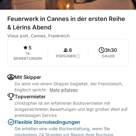
Feuerwerk in Cannes in der ersten Reihe
& Lérins Abend
Vieux port, Cannes, Frankreich
5
6
3h30
74
PERSONEN
DAUER
BEWERTUNGEN
Mit Skipper
Du wirst von einem Skipper begleitet, der Französisch,
Englisch spricht
·
Mehr erfahren
Topvermieter
christopher ist ein erfahrener Bootsvermieter mit
ausgezeichneten Bewertungen und legt großen Wert auf
erstklassigen Service
Flexible Stornobedingungen
Sie erhalten eine volle Rückerstattung, wenn Sie
mindestens 24 Stunden vor Beginn Ihrer Buchung