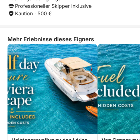
wir bereits eine
Professioneller Skipper inklusive
Kühlbox mit Eis und gekühltem Wasser (still und
Sonnenuntergangsf
Kaution : 500 €
sprudelnd)
später in dieser
haben. Wir könne
uneingeschränkt 
Bose Bluetooth-Soundsystem für Ihre Musik
einen fantastisc
Mehr Erlebnisse dieses Eigners
Wasser in Cannes
Badetücher
buchen Sie bei Ch
Paddleboard und Schnorchelausrüstung
Kontaktieren Sie mich direkt per Nachricht, um Ihre
Buchung zu sichern. Die Termine des
Feuerwerksfestivals sind die beliebtesten der Saison
an der Côte d’Azur, daher ist der Kalender schnell
ausgebucht!