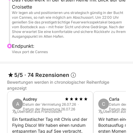
20:00 Uhr: Ruhige Ankerbucht bei den Lérins-Inseln.
Croisette
Schwimmen im Sonnenuntergang, Stand-Up-
Wir legen ab und positionieren uns strategisch günstig in der Bucht
Paddling, Aperitifs mit Live-Musik und Abendessen
von Cannes, so nah wie möglich am Abschussort. Um 22:00 Uhr
genießen Sie das prestigeträchtige Feuerwerksspektakel bequem
auf dem Wasser.
vom Bootsdeck aus – mit freier Sicht und ohne Gedränge. Nach der
Show erwartet Sie eine komfortable und sichere Rückkehr zu Ihrem
Ausgangspunkt im Alten Hafen.
21:45 Uhr: Strategische Positionierung in der Bucht
von Cannes, so nah wie möglich am Feuerwerksort.
Endpunkt:
Vieux port de Cannes
22:00 Uhr: Das Feuerwerk (uneingeschränkte und
privilegierte Sicht vom Bootsdeck).
5/5
·
74 Rezensionen
23:00 Uhr: Rückkehr zum Anleger im Alten Hafen in
Bewertungen werden in chronologischer Reihenfolge
absoluter Ruhe.
angezeigt
Audrey
Carla
🥂 Kulinarik und Lebensart an Bord: Sie können
A
C
Datum der Vermietung 26.07.26 ·
Datum der Ver
gerne Ihr eigenes Abendessen oder Aperitifs
Datum der Bewertung 26.07.26
Datum der Be
Übersetzt aus Französisch
Übersetzt aus Eng
mitbringen (ohne Aufpreis).
Ein fantastischer Tag mit Chris und der
Wir hatten einen 
Flying Disco! Wir haben einen rundum
Bootsausflug mit 
Für einen außergewöhnlichen Abend bieten wir Ihnen
entspannten Tag auf See verbracht.
ersten Moment an 