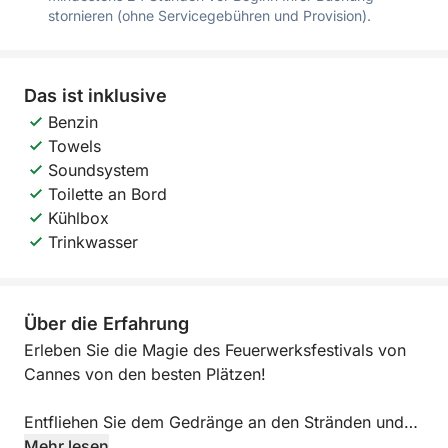
stornieren (ohne Servicegebühren und Provision).
Das ist inklusive
Benzin
Towels
Soundsystem
Toilette an Bord
Kühlbox
Trinkwasser
Über die Erfahrung
Erleben Sie die Magie des Feuerwerksfestivals von
Cannes von den besten Plätzen!
Entfliehen Sie dem Gedränge an den Stränden und
den überfüllten Shuttlebooten. Genießen Sie einen
Mehr lesen