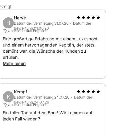
ezeigt
Hervé
H
Datum der Vermietung 31.07.26 · Datum der
Bewertung 01.08.26
Übersetzt aus Englisch
Eine großartige Erfahrung mit einem Luxusboot
und einem hervorragenden Kapitän, der stets
bemüht war, die Wünsche der Kunden zu
erfüllen.
Mehr lesen
Kempf
K
Datum der Vermietung 24.07.26 · Datum der
Bewertung 24.07.26
Übersetzt aus Englisch
Ein toller Tag auf dem Boot! Wir kommen auf
jeden Fall wieder ?