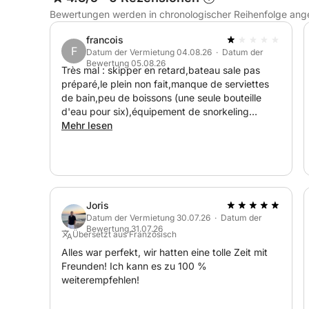
• Familienausflüge 👨‍👩‍👧‍👦
Bewertungen werden in chronologischer Reihenfolge ang
• Paare ❤️
• Social-Media-Content 📸
francois
F
Datum der Vermietung 04.08.26 · Datum der
Bewertung 05.08.26
Très mal : skipper en retard,bateau sale pas
préparé,le plein non fait,manque de serviettes
de bain,peu de boissons (une seule bouteille
d'eau pour six),équipement de snorkeling
uniquement pour enfants et sales (couverts de
Mehr lesen
sel),skipper incompétent,(echelle de bain non
relevée en navigation,pare battages trainant
dans l'eau...)pas de snacks,Bateau en mauvais
état(avarie de guindeau),etc... Nous avons dû
écourter la location(retour à 14H30 au lieu de
Joris
18H). Location à la limite de l'escroquerie.
Datum der Vermietung 30.07.26 · Datum der
Bewertung 31.07.26
Übersetzt aus Französisch
Alles war perfekt, wir hatten eine tolle Zeit mit
Freunden! Ich kann es zu 100 %
weiterempfehlen!