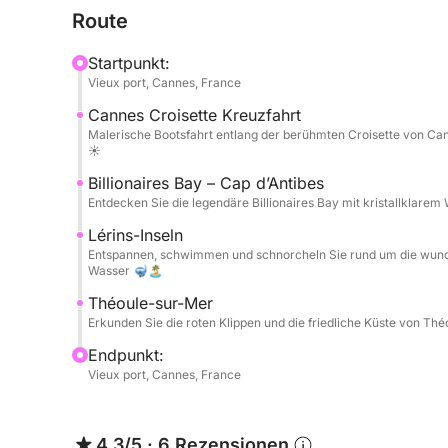
Route
Verfügung, ebenso wie Bluetooth-Musik und komf
Startpunkt:
Eine Flasche Roséwein 🍷, Wasser und Softdrinks 
Vieux port, Cannes, France
angenehmer zu gestalten. Auch der Treibstoff ist 
Cannes Croisette Kreuzfahrt
einfach und ohne versteckte Kosten genießen kön
Malerische Bootsfahrt entlang der berühmten Croisette von Can
☀️
Perfekt für Paare, Familien oder Freunde, die ein
Billionaires Bay – Cap d’Antibes
der Côte d’Azur verbringen möchten.
Entdecken Sie die legendäre Billionaires Bay mit kristallklare
Lérins-Inseln
📸 Kostenloses Drohnenfoto- und Videopaket
Entspannen, schwimmen und schnorcheln Sie rund um die wund
Wasser 🤿🏝️
Halten Sie Ihren Tag aus einer einzigartigen Persp
Théoule-sur-Mer
professionelle Drohnenfotos und filmreife Videos
Erkunden Sie die roten Klippen und die friedliche Küste von Th
Familie teilen können.
Endpunkt:
Vieux port, Cannes, France
Perfekt für:
• Heiratsanträge 💍
• Geburtstage 🎉
4.3/5
·
6 Rezensionen