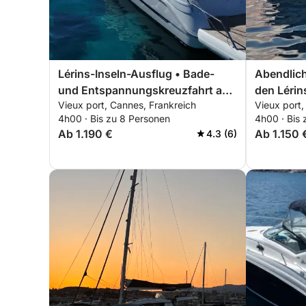
Lérins-Inseln-Ausflug • Bade-
Abendlich
und Entspannungskreuzfahrt ab
den Lérin
Vieux port, Cannes, Frankreich
Vieux port,
Cannes
4h00 · Bis zu 8 Personen
4h00 · Bis
Ab 1.190 €
Ab 1.150 
4.3 (6)