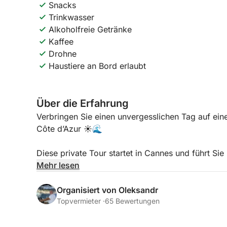
Snacks
Trinkwasser
Alkoholfreie Getränke
Kaffee
Drohne
Haustiere an Bord erlaubt
Über die Erfahrung
Verbringen Sie einen unvergesslichen Tag auf ein
Côte d’Azur ☀️🌊
Diese private Tour startet in Cannes und führt Si
berühmten Bucht der Milliardäre in Cap d’Antibe
Mehr lesen
sur-Mer ✨ Entdecken Sie den ganzen Tag lang kris
versteckte Buchten und unglaubliche Ausblicke.
Organisiert von Oleksandr
Topvermieter ·
65 Bewertungen
Genießen Sie Schwimmen, Schnorcheln, Sonnenb
verschiedene Orte erkunden 🏝️ Masken, Flossen 