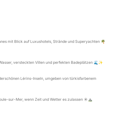
ortable Liegeflächen.
sind inklusive, um Ihr Erlebnis noch
im Preis enthalten, sodass Sie den Tag
nen.
nes mit Blick auf Luxushotels, Strände und Superyachten 🌴
en luxuriösen und entspannten Tag auf See an
m Wasser, versteckten Villen und perfekten Badeplätzen 🌊✨
erschönen Lérins-Inseln, umgeben von türkisfarbenem
ektive fest. Während Ihrer Reise erstellen wir
, die Sie behalten und mit Freunden und
éoule-sur-Mer, wenn Zeit und Wetter es zulassen ☀️⛰️