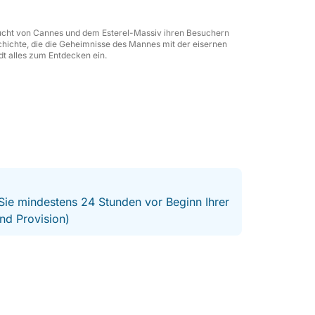
n exklusives Erlebnis auf See – Luxus,
! das Mittelmeer.
 Bucht von Cannes und dem Esterel-Massiv ihren Besuchern
chichte, die die Geheimnisse des Mannes mit der eisernen
dt alles zum Entdecken ein.
 Sie mindestens 24 Stunden vor Beginn Ihrer
nd Provision)