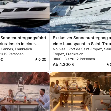
e Sonnenuntergangsfahrt
Exklusiver Sonnenuntergang a
ins-Inseln in einer
einer Luxusyacht in Saint-Tro
 Cannes, Frankreich
Nouveau Port de Saint-Tropez, Sain
n Pershing 5X – privates
| Pershing X5 – ISCHIA
zu 12 Personen
Tropez, Frankreich
ive-Erlebnis
3h00 · Bis zu 12 Personen
 €
0 (0)
Ab 4.200 €