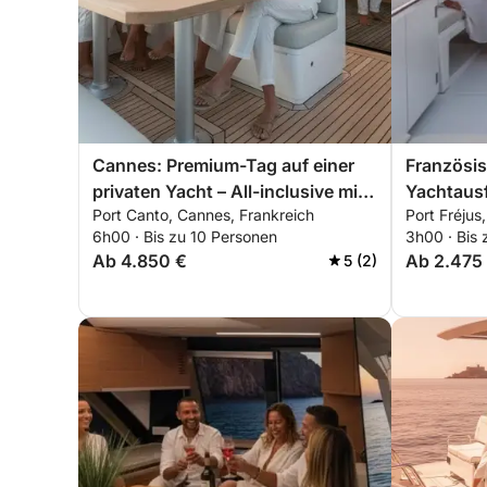
Cannes: Premium-Tag auf einer
Französis
privaten Yacht – All-inclusive mit
Yachtausf
Port Canto, Cannes, Frankreich
Port Fréjus
Brunch und Wassersport
Sonnenunt
6h00 · Bis zu 10 Personen
3h00 · Bis 
Bergen mi
Ab 4.850 €
Ab 2.475
5 (2)
Paddling