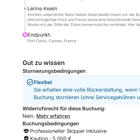
Buchen Sie jetzt ab Cannes und gönnen Sie sich ei
Lérins-Inseln
Freiheit und unvergessliche Momente erwarten Sie
Inmitten unberührter Natur bieten diese beiden Inseln vor der
eine einzigartige Flora und Fauna sowie eine faszinierende Ges
Maske mit der Stille der Zisterziensermönche verbindet. Hier lä
Endpunkt:
Port Canto, Cannes, France
Gut zu wissen
Stornierungsbedingungen
Flexibel
Sie erhalten eine volle Rückerstattung, wenn
Buchung stornieren (ohne Servicegebühren u
Widerrufsrecht für diese Buchung:
Nein.
Mehr erfahren
Buchungsbedingungen
Professioneller Skipper inklusive
Kaution : 5.000 €