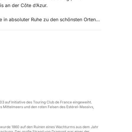
is an der Côte d’Azur.
ie in absoluter Ruhe zu den schönsten Orten
ten und berühmte Reiseziele.
g X5 bietet höchsten Komfort mit großzügigen
, gemeinsamen Essen oder für Wassersport.
03 auf Initiative des Touring Club de France eingeweiht.
s Mittelmeers und den roten Felsen des Estérel-Massivs,
l wurde 1860 auf den Ruinen eines Wachturms aus dem Jahr
rwachung. Der große Strand von Dramont war einer der