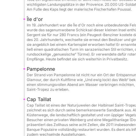
Donut: 50 € / Buchung
wichtigsten Landungsplätze in der Provence. 20.000 US-Soldate
Fotograf / Drohne auf Anfrage
Am Fuße des Kaps liegt der malerische Fischerhafen Poussaï.
Île d'or
Catering / Mittagessen an Bord: 50 € / Person
Im 19. Jahrhundert war die Île d'Or noch eine unbedeutende Fels
Strandtuch: 5 € / Tag
wurde das sagenumwobene Schicksal dieser kleinen Insel enthü
Sergent sie für nur 280 Francs (ein Peugeot-Benziner kostete 
Koch: 250 € / Tag
des 20. Jahrhunderts, wechselte sie erneut den Besitzer und gin
sie angeblich bei einem Kartenspiel erworben hatte! Er ernannte
ließ einen quadratischen Turm im sarazenischen Stil errichten,
Mögliche Routen:
rundsockelige „genuesische“ Türme). Er verwendete dafür roten 
Cannes & sein kristallklares Wasser
Empfänge. Heute befindet sie sich weiterhin in Privatbesitz.
Saint-Tropez
Pampelonne
Porquerolles & Port-Cros-Inseln
Der Strand von Pampelonne ist nicht nur ein Ort der Entspannu
Glamour, der durch Kultfilme wie „Und ewig lockt das Weib“ be
Wilde Buchten des Esterel-Massivs
einen stimmungsvollen Abend am Wasser verbringen möchten, P
Korsika & Sardinien auf Anfrage
Saint-Tropez zu erleben.
Cap Taillat
Ideal für:
Cap Taillat ist eines der Naturjuwelen der Halbinsel Saint-Tro
Junggesellen-/Junggesellinnenabschiede • Geburt
zeichnet es sich durch seine bemerkenswerte Sandbank aus. Al
Küstenwege, die landschaftlich gestaltet und von üppiger Vege
Besucher einen privaten Weinberg und eine Megalithanlage (Do
Endreinigung (obligatorisch): 250 €
präsentiert das Zollhaus seine acht Zellen, die 2011 insbesond
Banque Populaire vollständig restauriert wurden. Es dient als I
zudem wechselnde Ausstellungen.