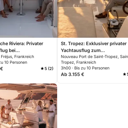
che Riviera: Privater
St. Tropez: Exklusiver privater
lug bei
Yachtausflug zum
, Fréjus, Frankreich
Nouveau Port de Saint-Tropez, Sain
ergang in den Esterel-
Sonnenuntergang in den Ester
zu 10 Personen
Tropez, Frankreich
t Aperitif, Stand-Up-
Bergen mit Aperitif, Stand-Up-
3h00 · Bis zu 10 Personen
 €
5 (2)
 und Schnorcheln
Paddling und Schnorcheln
Ab 3.155 €