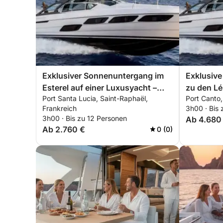
Exklusiver Sonnenuntergang im
Exklusiv
Esterel auf einer Luxusyacht –
zu den Lér
Port Santa Lucia, Saint-Raphaël,
Port Canto,
versteckte Buchten & Premium-
luxuriöse
Frankreich
3h00 · Bis 
All-inclusive-Erlebnis
All-inclus
3h00 · Bis zu 12 Personen
Ab 4.680
Ab 2.760 €
0 (0)