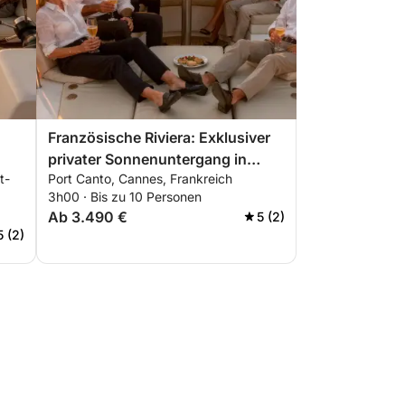
Französische Riviera: Exklusiver
privater Sonnenuntergang in
t-
Port Canto, Cannes, Frankreich
el-
Cannes: Lérins-Inseln & Premium-
3h00 · Bis zu 10 Personen
Aperitif
Ab 3.490 €
5 (2)
5 (2)