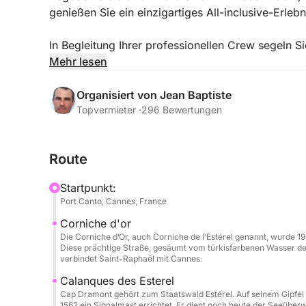
genießen Sie ein einzigartiges All-inclusive-Erlebn
In Begleitung Ihrer professionellen Crew segeln S
der Region: türkisfarbenes Wasser, einsame Buch
Mehr lesen
Die geräumige und perfekt ausgestattete Pershin
Organisiert von Jean Baptiste
Entspannungsbereichen – ideal zum Sonnenbaden
Topvermieter ·
296 Bewertungen
Inklusive:
Route
Professioneller Skipper & Crew (inkl. Hostess)
Treibstoff
Startpunkt:
Alkoholfreie Getränke
Port Canto, Cannes, France
Stand-Up-Paddling & Schnorcheln
Corniche d'or
Komplette Sicherheitsausrüstung
Die Corniche d’Or, auch Corniche de l’Estérel genannt, wurde 19
Diese prächtige Straße, gesäumt vom türkisfarbenen Wasser de
Extras & Optionen (zahlbar im Hafen):
verbindet Saint-Raphaël mit Cannes.
Seabob: 80 € / Buchung
Calanques des Esterel
Wakeboard: 50 € / Tag
Cap Dramont gehört zum Staatswald Estérel. Auf seinem Gipfe
1562 ein Signalmast errichtet. Er dient noch heute der Seeübe