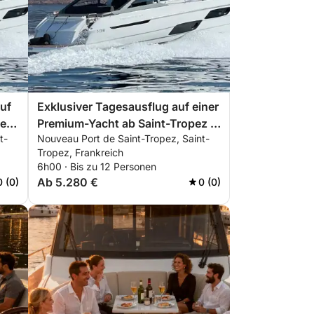
uf
Exklusiver Tagesausflug auf einer
pez
Premium-Yacht ab Saint-Tropez |
t-
Nouveau Port de Saint-Tropez, Saint-
ALLES INKLUSIVE
Tropez, Frankreich
6h00 · Bis zu 12 Personen
Ab 5.280 €
0 (0)
0 (0)