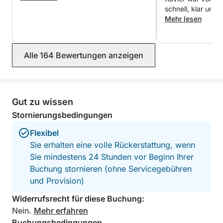
Lérins-Inseln.
schnell, klar und 
Das Boot war perf
Mehr lesen
allem, was wir br
Zahlung: Sie können entweder den Gesamtbetrag
Kühlbox, Schnorc
online bezahlen oder die Bootsmiete online und den
vieles mehr), was
Skipper am Miettag in bar.
Alle 164 Bewertungen anzeigen
schöner machte. Xavier ist ein
außergewöhnliche
freundlich, erfah
leidenschaftlich. 
wir uns rundum wo
Gut zu wissen
unvergessliche Zei
Stornierungsbedingungen
gesamte Organisa
reibungslos. Ich kann dieses Erlebnis
Flexibel
uneingeschränkt
Sie erhalten eine volle Rückerstattung, wenn
Xaviers Dienste 
Sie mindestens 24 Stunden vor Beginn Ihrer
Besuch in Cannes 
Buchung stornieren (ohne Servicegebühren
Anspruch nehmen.
diesen großartige
und Provision)
Widerrufsrecht für diese Buchung:
Nein.
Mehr erfahren
Buchungsbedingungen