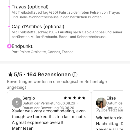
Badeplattformen für erfrischende Bademomente.
Trayas (optional)
Mit Treibstoffzuschlag (€50) Fahrt zu den roten Felsen von Trayas
An Bord: GPS/Fischfinder, Fusion-Audiosystem,
und Bade-/Schnorchelpause in den herrlichen Buchten.
Cockpitdusche, elektrische Ankerwinde und eine
Cap d’Antibes (optional)
kleine Kabine zum Entspannen.
Mit Treibstoffzuschlag (50 €) Ausflug nach Cap d'Antibes und seiner
berühmten Milliardärsbucht. Bade- und Schnorchelpause.
An einem Tag haben Sie genügend Zeit, alles zu
Endpunkt:
erleben: Segeln Sie zu den Lérins-Inseln, kreuzen Sie
Port Pointe Croisette, Cannes, France
entlang des Cap d'Antibes mit der Bucht von
Garoupe und der Bucht der Milliardäre oder fahren
Sie zum Esterel-Massiv mit seinen spektakulären
5/5
·
164 Rezensionen
roten Felsen. Ein rundum gelungener Tag voller
Bewertungen werden in chronologischer Reihenfolge
Entdeckungen, Badespaß und Entspannung.
angezeigt
Sergio
Elise
Der Treibstoff für die Lérins-Inseln ist inklusive. Für
S
Datum der Vermietung 06.08.26 ·
Datum der Ver
alle weiteren Fahrten wird der Verbrauch berechnet.
Datum der Bewertung 06.08.26
Datum der Be
Übersetzt aus Fr
Xavier was very accommodating, even
though we booked this trip last minute.
Wir hatten einen 
Segelgebiet: vom Esterel-Massiv bis zum Cap
A great experience overall!
Nachmittag! Die 
d'Antibes, inklusive der Bucht von Cannes und den
Mehr lesen
Xavier war von An