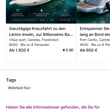
Ganztägige Kreuzfahrt zu den
Entspannen Sie
Lérins-Inseln, zur Billionaires Bay
lang an Bord ei
Vieux port, Cannes, Frankreich
Port Canto, Cannes
und nach Théoule-sur-Mer
Bootes rund um 
8h00 · Bis zu 8 Personen
4h00 · Bis zu 6 Pe
Spezieller Rabat
Ab 1.920 €
Ab 650 €
5 (8)
Tags
Motorboot Tour
Haben Sie alle Informationen gefunden, die Sie für