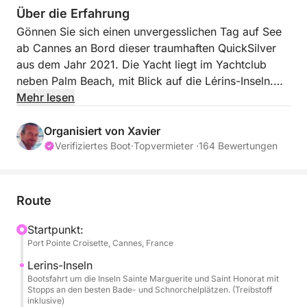
Über die Erfahrung
Gönnen Sie sich einen unvergesslichen Tag auf See
ab Cannes an Bord dieser traumhaften QuickSilver
aus dem Jahr 2021. Die Yacht liegt im Yachtclub
neben Palm Beach, mit Blick auf die Lérins-Inseln.
Kostenlose Parkplätze befinden sich in unmittelbarer
Mehr lesen
Nähe.
Organisiert von Xavier
Diese geräumige, komfortable und leistungsstarke
Verifiziertes Boot
·
Topvermieter ·
164 Bewertungen
6,75 m lange Yacht (7,16 m mit Verlängerungen) mit
ihrem 150 PS starken Mercury-Motor ist ideal, um
die Côte d’Azur einen ganzen Tag lang in Ihrem
Route
eigenen Tempo zu erkunden.
Startpunkt:
Port Pointe Croisette, Cannes, France
Die Aufteilung ist optimal auf Ihre Bedürfnisse
abgestimmt: zwei um 360° drehbare Polstersitze,
Lerins-Inseln
eine große Heckbank mit Esstisch, eine Sonnensegel
Bootsfahrt um die Inseln Sainte Marguerite und Saint Honorat mit
Stopps an den besten Bade- und Schnorchelplätzen. (Treibstoff
über dem gesamten Heck und breite
inklusive)