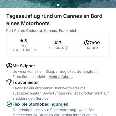
Tagesausflug rund um Cannes an Bord
eines Motorboots
Port Pointe Croisette, Cannes, Frankreich
5
7
7h00
164
PERSONEN
DAUER
BEWERTUNGEN
Mit Skipper
Du wirst von einem Skipper begleitet, der Englisch,
Französisch spricht
·
Mehr erfahren
Topvermieter
Xavier ist ein erfahrener Bootsvermieter mit
ausgezeichneten Bewertungen und legt großen Wert auf
erstklassigen Service
Flexible Stornobedingungen
Sie erhalten eine volle Rückerstattung, wenn Sie
mindestens 24 Stunden vor Beginn Ihrer Buchung