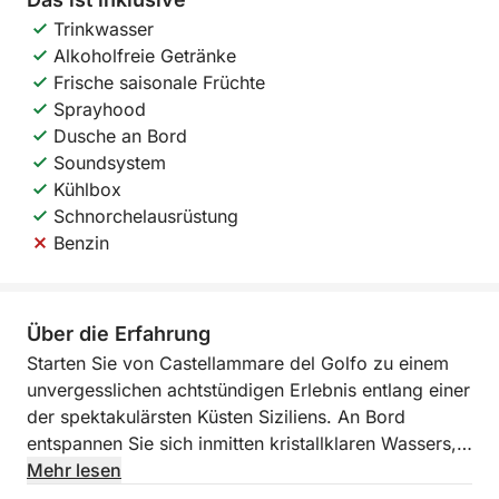
Trinkwasser
Alkoholfreie Getränke
Frische saisonale Früchte
Sprayhood
Dusche an Bord
Soundsystem
Kühlbox
Schnorchelausrüstung
Benzin
Über die Erfahrung
Starten Sie von Castellammare del Golfo zu einem
unvergesslichen achtstündigen Erlebnis entlang einer
der spektakulärsten Küsten Siziliens. An Bord
entspannen Sie sich inmitten kristallklaren Wassers,
unberührter Buchten und atemberaubender
Mehr lesen
Landschaften. Die Fahrt führt Sie zwischen dem