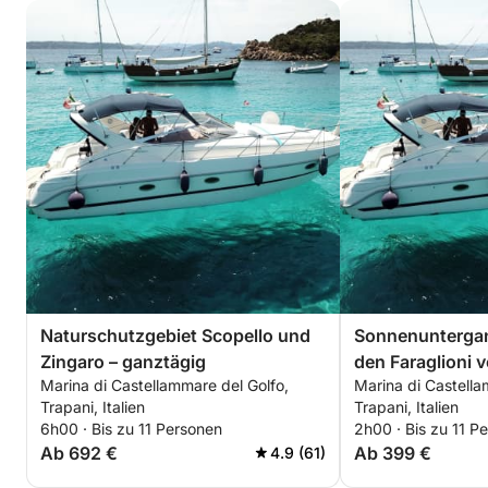
Naturschutzgebiet Scopello und
Sonnenuntergan
Zingaro – ganztägig
den Faraglioni 
Marina di Castellammare del Golfo,
Marina di Castella
(MAX. 6 Person
Trapani, Italien
Trapani, Italien
6h00 · Bis zu 11 Personen
2h00 · Bis zu 11 P
Ab 692 €
Ab 399 €
4.9 (61)