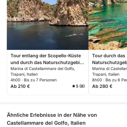
Tour entlang der Scopello-Küste
Tour durch das
und durch das Naturschutzgebiet
Naturschutzgeb
Marina di Castellammare del Golfo,
Marina di Castella
Zingaro
San Vito Lo Ca
Trapani, Italien
Trapani, Italien
4h00 · Bis zu 7 Personen
8h00 · Bis zu 6 Pe
Ab 210 €
Ab 280 €
5 (8)
Ähnliche Erlebnisse in der Nähe von
Castellammare del Golfo, Italien