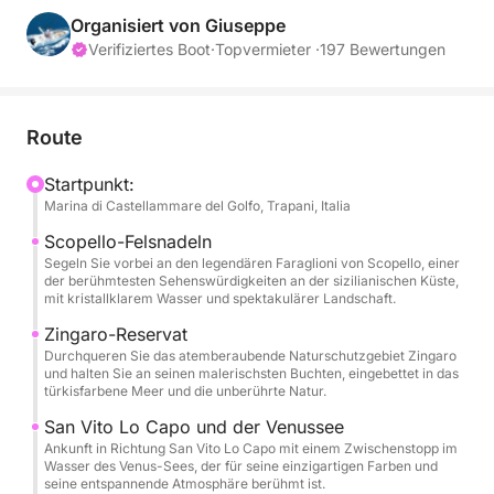
Naturschutzgebiet Zingaro und den berühmten
Organisiert von Giuseppe
Faraglioni von Scopello bis nach San Vito Lo Capo.
Verifiziertes Boot
·
Topvermieter ·
197 Bewertungen
Diese Tour ist ideal für alle, die einen Tag voller
Entspannung, Meer und der Entdeckung von Orten
suchen, die nur vom Wasser aus erreichbar sind.
Route
Tagsüber besuchen Sie einige der schönsten
Startpunkt:
Marina di Castellammare del Golfo, Trapani, Italia
Buchten der Region, darunter die Fossa dello Stinco,
Cala Bianca und Cala Rossa, die für ihr
Scopello-Felsnadeln
türkisfarbenes Wasser und ihren klaren
Segeln Sie vorbei an den legendären Faraglioni von Scopello, einer
der berühmtesten Sehenswürdigkeiten an der sizilianischen Küste,
Meeresboden bekannt sind – perfekt zum
mit kristallklarem Wasser und spektakulärer Landschaft.
Schwimmen und Entspannen. Die Kreuzfahrt führt
Zingaro-Reservat
weiter zu den stimmungsvollen Faraglioni von
Durchqueren Sie das atemberaubende Naturschutzgebiet Zingaro
Scopello und entlang des prächtigen
und halten Sie an seinen malerischsten Buchten, eingebettet in das
türkisfarbene Meer und die unberührte Natur.
Naturschutzgebiets Zingaro mit Zwischenstopps in
Cala Capreria, Cala del Varo, Cala della Disa, Cala
San Vito Lo Capo und der Venussee
Berretta, Cala Marinella, Cala dell'Uzzo und Cala
Ankunft in Richtung San Vito Lo Capo mit einem Zwischenstopp im
Wasser des Venus-Sees, der für seine einzigartigen Farben und
Tonnarella dell'Uzzo. Die Route beinhaltet außerdem
seine entspannende Atmosphäre berühmt ist.