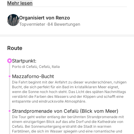
alle geschaffen wurde, die die Ruhe des Meeres
Mehr lesen
genießen und den Sonnenuntergang über der
traumhaften sizilianischen Küste bewundern
Organisiert von Renzo
möchten.
Topvermieter ·
84 Bewertungen
Sie segeln zu einigen der malerischsten Buchten der
Region: der Bucht von Mazzaforno mit ihrer
Route
friedlichen Atmosphäre und dem kristallklaren
Wasser; der Küste von Cefalù, die im goldenen Licht
Startpunkt:
Porto di Cefalù, Cefalù, Italia
des Sonnenuntergangs erstrahlt; und der Cala
Kalura, wo Sie schwimmen oder einfach mit einem
Mazzaforno-Bucht
Drink in der Hand an Deck entspannen und die
Die Fahrt beginnt mit der Anfahrt zu dieser wunderschönen, ruhigen
Bucht, die sich perfekt für ein Bad im kristallklaren Meer eignet,
warmen Sonnenstrahlen genießen können.
wenn die Sonne noch hoch steht. Das Licht des späten Nachmittags
verstärkt die Farben des Wassers und der Klippen und schafft eine
entspannte und eindrucksvolle Atmosphäre.
An Bord finden Sie alles, was Sie für ein besonderes
Erlebnis benötigen: ein Begrüßungsgetränk, einen
Strandpromenade von Cefalù (Blick vom Meer)
Die Tour geht weiter entlang der berühmten Strandpromenade mit
Aperitif vor Anker, eine Stereoanlage, eine
einem einzigartigen Blick auf das alte Dorf und die Kathedrale von
Außendusche, Toiletten, schattige Plätze und
Cefalù. Bei Sonnenuntergang erstrahlt die Stadt in warmen
Farbtönen, die sich im Wasser spiegeln und eine romantische und
Entspannungsbereiche, in denen Sie jeden Moment