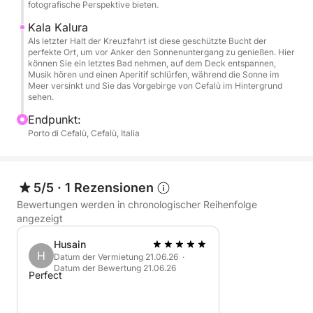
fotografische Perspektive bieten.
ganz nach Ihren Wünschen genießen können.
Kala Kalura
Als letzter Halt der Kreuzfahrt ist diese geschützte Bucht der
👉 Der Preis gilt für bis zu 12 Personen. Für jede
perfekte Ort, um vor Anker den Sonnenuntergang zu genießen. Hier
weitere Person wird ein Aufpreis von 50 € erhoben.
können Sie ein letztes Bad nehmen, auf dem Deck entspannen,
Musik hören und einen Aperitif schlürfen, während die Sonne im
Meer versinkt und Sie das Vorgebirge von Cefalù im Hintergrund
Diese Sonnenuntergangstour ist ideal für Paare,
sehen.
Freundesgruppen oder private Feiern und bietet den
Endpunkt:
perfekten stilvollen Tagesausklang mit Musik, Meer
Porto di Cefalù, Cefalù, Italia
und einem erfrischenden Getränk.
5/5
·
1 Rezensionen
Bewertungen werden in chronologischer Reihenfolge
angezeigt
Husain
H
Datum der Vermietung 21.06.26 ·
Datum der Bewertung 21.06.26
Perfect