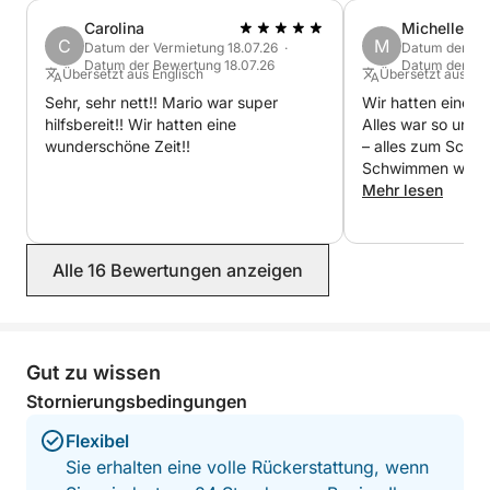
Carolina
Michelle
- 18:00–22:00 Uhr (halbtägiger Ausflug zum
C
M
Datum der Vermietung 18.07.26 ·
Datum der Ver
Datum der Bewertung 18.07.26
Datum der Bew
Sonnenuntergang, Besuch der Insel Lopud bei
Übersetzt aus Englisch
Übersetzt aus Eng
Nacht!)
Sehr, sehr nett!! Mario war super
Wir hatten einen 
Bei Fragen kontaktieren Sie mich bitte über Click and
hilfsbereit!! Wir hatten eine
Alles war so unkom
wunderschöne Zeit!!
– alles zum Schn
Boat. Ich helfe Ihnen gerne weiter.
Schwimmen war v
gab leckere Getr
Mehr lesen
empfehlenswert! 
Alle 16 Bewertungen anzeigen
Gut zu wissen
Stornierungsbedingungen
Flexibel
Sie erhalten eine volle Rückerstattung, wenn