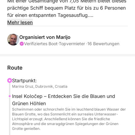
Mit einer Gesamtlänge von 7,05 Metern bietet dieses
prächtige Schiff bequem Platz für bis zu 6 Personen
für einen entspannten Tagesausflug.
Angetrieben von einem kraftvollen 150-PS-Motor,
Mehr lesen
erleben Sie unvergessliche Momente bei der
Erkundung der Region Dubrovnik. Drei traumhafte
Organisiert von Marijo
Inseln, jede einzigartig und gleichermaßen
Verifiziertes Boot
·
Topvermieter ·
16 Bewertungen
faszinierend, warten darauf, von Ihnen entdeckt zu
werden. Ein Tagesausflug ist die perfekte
Möglichkeit, die Elaphiten von ihrer schönsten Seite
Route
kennenzulernen. Entdecken Sie versteckte Höhlen,
malerische Strände und die lokale Fischküche aus
Startpunkt:
Marina Gruz, Dubrovnik, Croatia
einer völlig neuen Perspektive.
Wir organisieren für Sie einen unvergesslichen Tag
Insel Koločep – Entdecken Sie die Blauen und
auf See in der Region Dubrovnik und auf den
Grünen Höhlen
Elaphiten. Jeder Ausflug kann individuell auf Ihre
Schwimmen oder schnorcheln Sie im leuchtend blauen Wasser der
Blauen Grotte, wo das Sonnenlicht ein surreales Unterwasser-
Wünsche oder die Vorschläge des Skippers
Lichtspiel erzeugt. Anschließend können Sie die friedliche
zugeschnitten werden!
Atmosphäre und die smaragdgrünen Spiegelungen der Grünen
Grotte genießen.