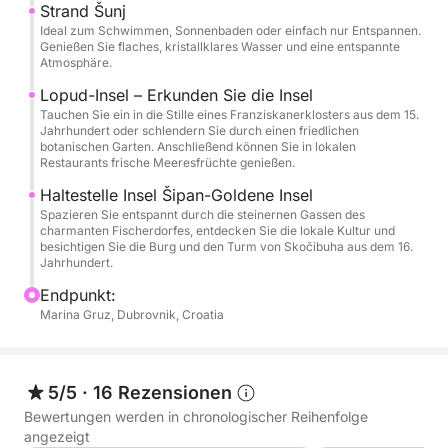
Im Preis inbegriffen:
Strand Šunj
Ideal zum Schwimmen, Sonnenbaden oder einfach nur Entspannen.
Genießen Sie flaches, kristallklares Wasser und eine entspannte
- Handtücher
Atmosphäre.
Lopud-Insel – Erkunden Sie die Insel
- Schnorchelmasken
Tauchen Sie ein in die Stille eines Franziskanerklosters aus dem 15.
Jahrhundert oder schlendern Sie durch einen friedlichen
botanischen Garten. Anschließend können Sie in lokalen
- wasserdichte Tasche
Restaurants frische Meeresfrüchte genießen.
Haltestelle Insel Šipan-Goldene Insel
- Kaltgetränke (lokaler Wein, Saft, Bier und Wasser)
Spazieren Sie entspannt durch die steinernen Gassen des
charmanten Fischerdorfes, entdecken Sie die lokale Kultur und
besichtigen Sie die Burg und den Turm von Skočibuha aus dem 16.
- Endreinigung
Jahrhundert.
Endpunkt:
- Treibstoff
Marina Gruz, Dubrovnik, Croatia
Mietzeiten:
5/5
·
16 Rezensionen
- 10:00–14:00 Uhr (halbtags)
Bewertungen werden in chronologischer Reihenfolge
angezeigt
- 10:00–18:00 Uhr (ganztags)