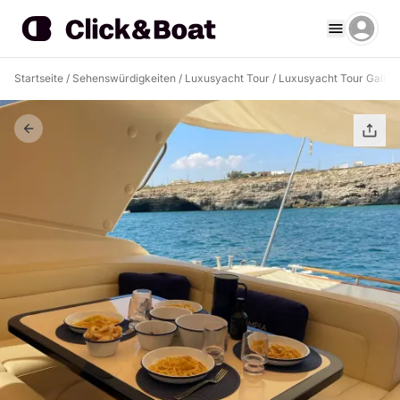
Startseite
/
Sehenswürdigkeiten
/
Luxusyacht Tour
/
Luxusyacht Tour Gallipo