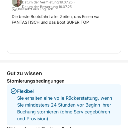
Datum der Vermietung 19.07.25 ·
erkunden. Während der Fahrt können Sie
Datum der Bewertung 19.07.25
Übersetzt aus Englisch
schwimmen, sonnenbaden und atemberaubende
Die beste Bootsfahrt aller Zeiten, das Essen war
Ausblicke in völliger Entspannung genießen – fernab
FANTASTISCH und das Boot SUPER TOP
von überfüllten Stränden und Lärm.
Tagsüber werden Sie mit regionalen Produkten,
frischem Obst und Wein verwöhnt.
Die Rückkehr zum Hafen von Gallipoli ist für 17/18
Uhr geplant.
Gut zu wissen
Stornierungsbedingungen
Wir bieten ein All-inclusive-Paket mit folgenden
Leistungen:
Flexibel
- Skipper
Sie erhalten eine volle Rückerstattung, wenn
- Hostess
Sie mindestens 24 Stunden vor Beginn Ihrer
- Mittagessen mit Getränken und Wein
Buchung stornieren (ohne Servicegebühren
- Erfrischungen und Speisen den ganzen Tag über
und Provision)
- Strandtücher und Sonnenschutzmittel