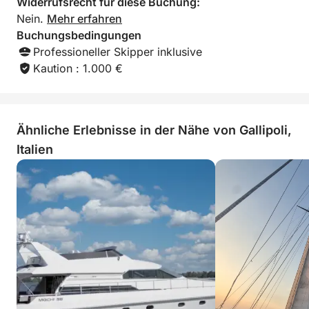
Widerrufsrecht für diese Buchung:
- Stereoanlage mit Bluetooth
Nein.
Mehr erfahren
- Beiboot
Buchungsbedingungen
- Bootsverdeck
Professioneller Skipper inklusive
- Klimaanlage
Kaution : 1.000 €
- Tauchermasken
- Yamaha Seascooter
- GPS und Autopilot
- Treibstoff
Ähnliche Erlebnisse in der Nähe von Gallipoli,
- Versicherung
Italien
Der angegebene Preis gilt für 4 Personen; für jede
weitere Person werden 150 EUR berechnet.