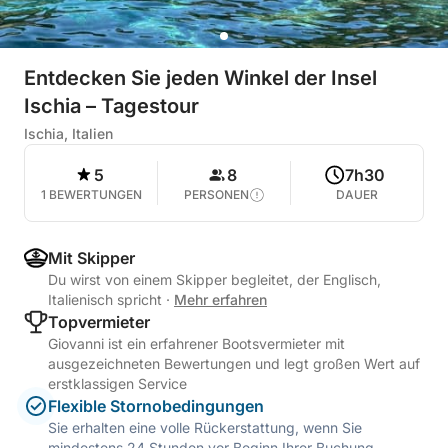
Entdecken Sie jeden Winkel der Insel
Ischia – Tagestour
Ischia, Italien
5
8
7h30
1 BEWERTUNGEN
PERSONEN
DAUER
Mit Skipper
Du wirst von einem Skipper begleitet, der Englisch,
Italienisch spricht
·
Mehr erfahren
Topvermieter
Giovanni ist ein erfahrener Bootsvermieter mit
ausgezeichneten Bewertungen und legt großen Wert auf
erstklassigen Service
Flexible Stornobedingungen
Sie erhalten eine volle Rückerstattung, wenn Sie
mindestens 24 Stunden vor Beginn Ihrer Buchung