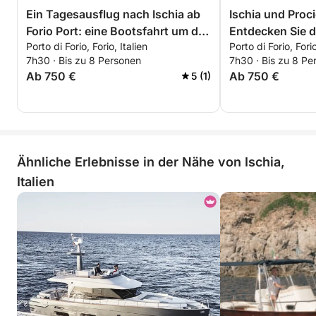
Ein Tagesausflug nach Ischia ab
Ischia und Proci
Forio Port: eine Bootsfahrt um die
Entdecken Sie d
Porto di Forio, Forio, Italien
Porto di Forio, Forio
grüne Insel
mit einer Tages
7h30 · Bis zu 8 Personen
7h30 · Bis zu 8 Pe
Ab 750 €
Ab 750 €
5 (1)
Ähnliche Erlebnisse in der Nähe von Ischia,
Italien