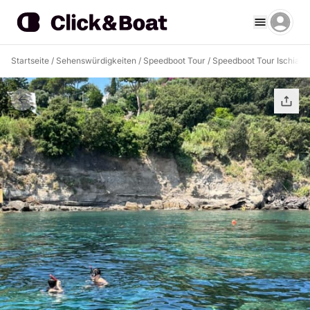
Startseite
/
Sehenswürdigkeiten
/
Speedboot Tour
/
Speedboot Tour Ischia
/