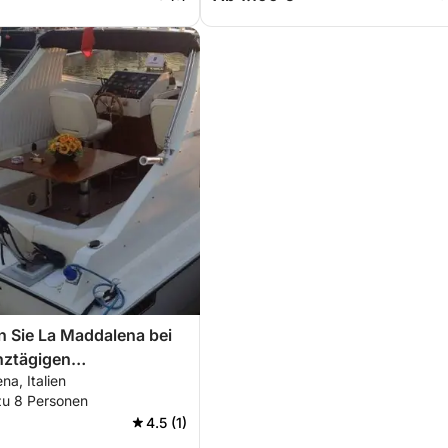
 Sie La Maddalena bei
nztägigen
a, Italien
tausflug.
zu 8 Personen
4.5 (1)