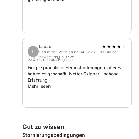
Skipper inklusive
Kraftstoff nicht inklusive
Kontaktieren Sie uns für weitere Informationen o
Lasse
L
Datum der Vermietung 04.07.25 · Datum der
Bewertung 05.07.25
Übersetzt aus Englisch
Einige sprachliche Herausforderungen, aber wir
haben es geschafft. Netter Skipper – schöne
Erfahrung.
Mehr lesen
Gut zu wissen
Stornierungsbedingungen