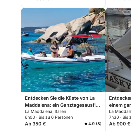
Entdecken Sie die Küste von La
Entdecken
Maddalena: ein Ganztagesausflug
einem ga
La Maddalena, Italien
La Maddalen
an Bord eines Beiboots
Motorboo
6h00 · Bis zu 6 Personen
7h30 · Bis 
Ab 350 €
Ab 900 €
4.9 (8)