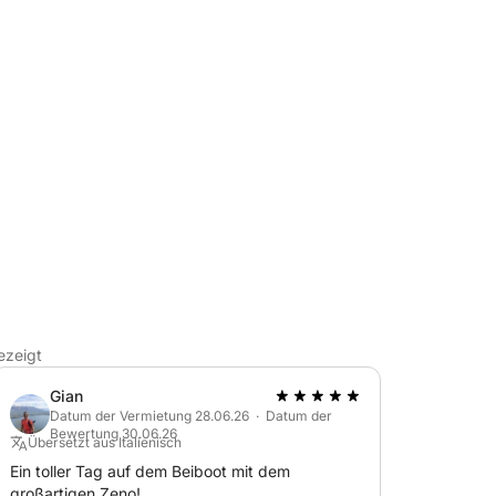
llkommen entspannen, während Sie zu einigen
 Budelli, Santa Maria, Razzoli, Cala Corsara
ezeigt
 Fahrt
Gian
uppen, die das Meer exklusiv und komfortabel
Datum der Vermietung 28.06.26 · Datum der
Bewertung 30.06.26
Übersetzt aus Italienisch
Ein toller Tag auf dem Beiboot mit dem
großartigen Zeno!