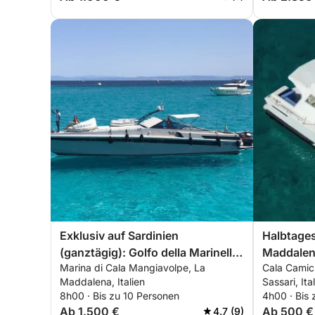
Exklusiv auf Sardinien
Halbtage
(ganztägig): Golfo della Marinella,
Maddalen
Marina di Cala Mangiavolpe, La
Cala Camic
Mortorio und La Maddalena
Maddalena, Italien
Sassari, Ita
8h00 · Bis zu 10 Personen
4h00 · Bis 
Ab 1.500 €
Ab 500 €
4.7 (9)