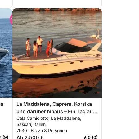
la
La Maddalena, Caprera, Korsika
und darüber hinaus – Ein Tag auf
Cala Camiciotto, La Maddalena,
einem Boot inmitten der
Sassari, Italien
schönsten Gewässer des
7h30 · Bis zu 8 Personen
Mittelmeers
Ab 2.500 €
7 (9)
0 (0)