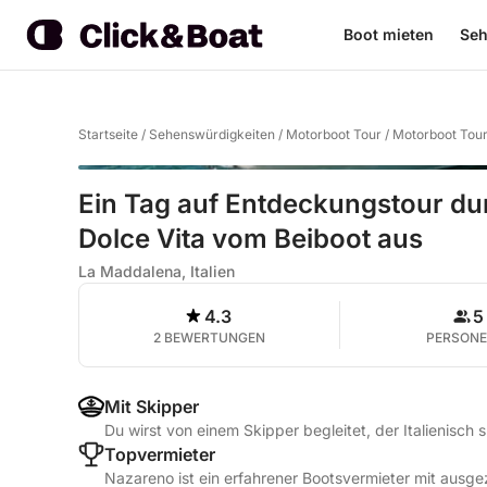
Boot mieten
Seh
Startseite
/
Sehenswürdigkeiten
/
Motorboot Tour
/
Motorboot Tou
Ein Tag auf Entdeckungstour du
Dolce Vita vom Beiboot aus
La Maddalena, Italien
4.3
5
2 BEWERTUNGEN
PERSON
Mit Skipper
Du wirst von einem Skipper begleitet, der Italienisch 
Topvermieter
Nazareno ist ein erfahrener Bootsvermieter mit ausg