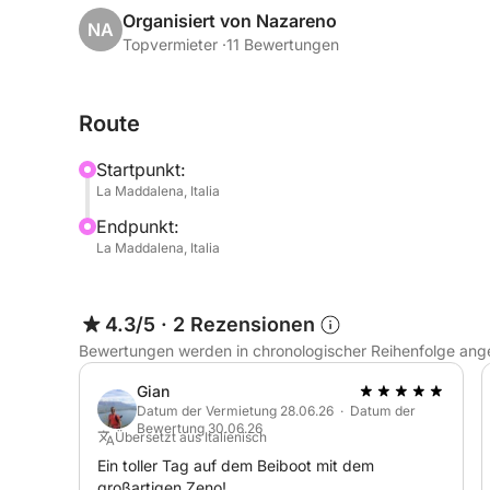
Mit dem inkludierten Skipper können Sie sich vo
Organisiert von Nazareno
NA
der schönsten Orte Nordsardiniens segeln: Spargi,
Topvermieter ·
11 Bewertungen
und vielen weiteren versteckten Buchten.
Route
RIB-Ausstattung:
• Modell: Flyer 747
Startpunkt:
• Länge: 7,47 Meter
La Maddalena, Italia
• Ideal für 5 Personen
Endpunkt:
• Große Sonnendecks zum Entspannen
La Maddalena, Italia
• Sonnensegel
• Frischwasserdusche
• Stereoanlage
4.3/5
·
2 Rezensionen
• Kühlschrank zur Mitbenutzung
Bewertungen werden in chronologischer Reihenfolge ang
• Leistungsstarker Motor für sichere und schnelle
Gian
Ideal für Familien, Paare oder kleine Freundesgr
Datum der Vermietung 28.06.26 · Datum der
Bewertung 30.06.26
erleben möchten.
Übersetzt aus Italienisch
Ein toller Tag auf dem Beiboot mit dem
großartigen Zeno!