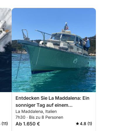
Entdecken Sie La Maddalena: Ein
sonniger Tag auf einem
La Maddalena, Italien
Motorboot
7h30 · Bis zu 8 Personen
Ab 1.650 €
 (11)
4.8 (1)