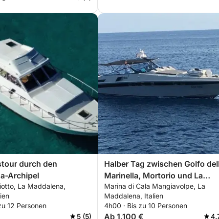
stour durch den
Halber Tag zwischen Golfo del
a-Archipel
Marinella, Mortorio und La
iotto, La Maddalena,
Marina di Cala Mangiavolpe, La
Maddalena
lien
Maddalena, Italien
zu 12 Personen
4h00 · Bis zu 10 Personen
Ab 1.100 €
5 (5)
4.