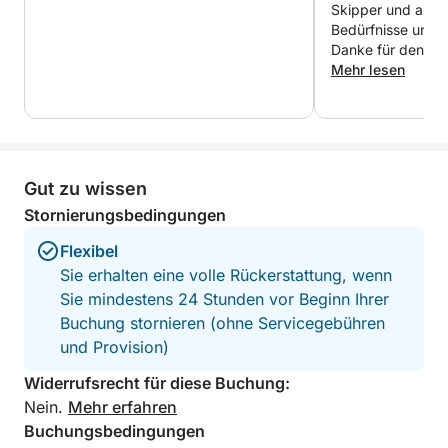
Skipper und aufm
BOOTSAUSSTATTUNG:
Bedürfnisse und K
Zwei 250 PS starke VM-Dieselmotoren,
Danke für den sc
Mehr lesen
Bugstrahlruder.
Das Boot ist 10 Meter lang und 3,50 Meter breit.
ACHTUNG! TREIBSTOFFZUSCHLAG
Gut zu wissen
Abfahrten von Poltu Quatu: +200 €
Stornierungsbedingungen
Abfahrten von Palau: +150 €
Flexibel
Sie erhalten eine volle Rückerstattung, wenn
Sie mindestens 24 Stunden vor Beginn Ihrer
Buchung stornieren (ohne Servicegebühren
und Provision)
Widerrufsrecht für diese Buchung:
Nein.
Mehr erfahren
Buchungsbedingungen