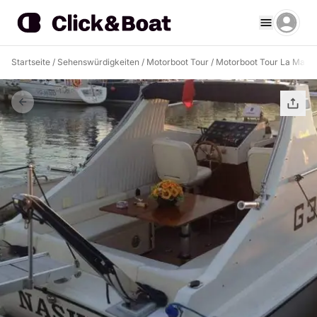
Startseite
/
Sehenswürdigkeiten
/
Motorboot Tour
/
Motorboot Tour La Madd