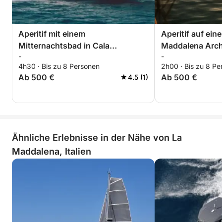
Aperitif mit einem
Aperitif auf ein
Mitternachtsbad in Cala
Maddalena Arch
-
-
Caprarese
4h30 · Bis zu 8 Personen
2h00 · Bis zu 8 Pe
Ab 500 €
Ab 500 €
4.5 (1)
Ähnliche Erlebnisse in der Nähe von La
Maddalena, Italien