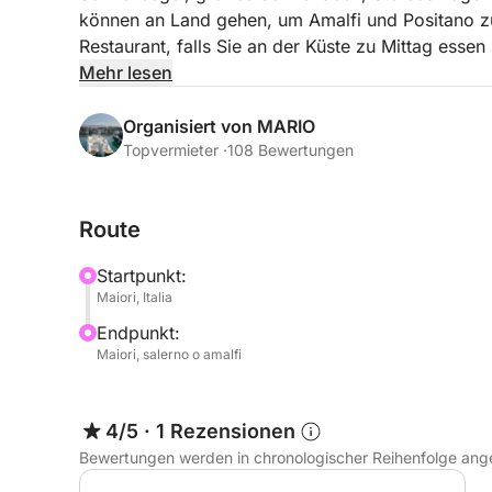
können an Land gehen, um Amalfi und Positano z
Restaurant, falls Sie an der Küste zu Mittag esse
speisen und in malerischen Buchten baden.
Mehr lesen
Organisiert von MARIO
Topvermieter ·
108 Bewertungen
Route
Startpunkt:
Maiori, Italia
Endpunkt:
Maiori, salerno o amalfi
4/5
·
1 Rezensionen
Bewertungen werden in chronologischer Reihenfolge ang