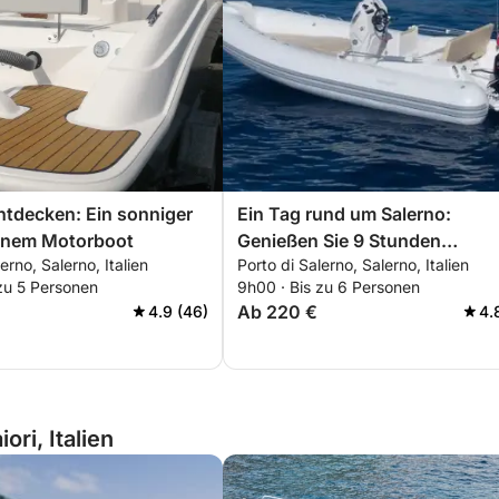
ntdecken: Ein sonniger
Ein Tag rund um Salerno:
einem Motorboot
Genießen Sie 9 Stunden
erno, Salerno, Italien
Porto di Salerno, Salerno, Italien
Entdeckungstour mit dem
zu 5 Personen
9h00 · Bis zu 6 Personen
Motorboot
Ab 220 €
4.9 (46)
4.
ri, Italien