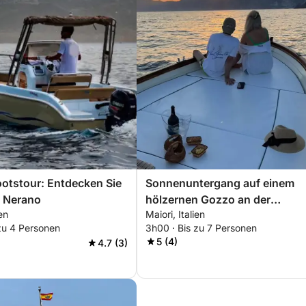
ootstour: Entdecken Sie
Sonnenuntergang auf einem
d Nerano
hölzernen Gozzo an der
ien
Maiori, Italien
Amalfiküste: von Maiori nach
zu 4 Personen
3h00 · Bis zu 7 Personen
Praiano
5 (4)
4.7 (3)