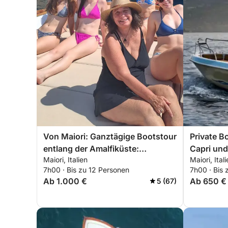
Von Maiori: Ganztägige Bootstour
Private B
entlang der Amalfiküste:
Capri un
Maiori, Italien
Maiori, Ital
Komfortabel und stilvoll entlang
7h00 · Bis zu 12 Personen
7h00 · Bis 
der Küste segeln.
Ab 1.000 €
Ab 650 €
5 (67)