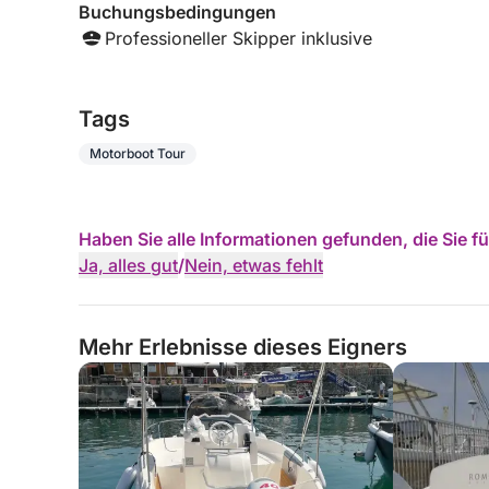
eine Stunde weniger. Ein schöner Tag, der aber
Buchungsbedingungen
aufgrund des Streits ein etwas unschönes Ende
Professioneller Skipper inklusive
nahm.
Tags
Motorboot Tour
Haben Sie alle Informationen gefunden, die Sie 
Ja, alles gut
/
Nein, etwas fehlt
Mehr Erlebnisse dieses Eigners