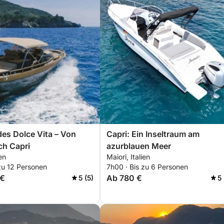
 des Dolce Vita – Von
Capri: Ein Inseltraum am
ch Capri
azurblauen Meer
ien
Maiori, Italien
zu 12 Personen
7h00 · Bis zu 6 Personen
 €
Ab 780 €
5 (5)
5