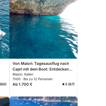
Von Maiori: Tagesausflug nach
Capri mit dem Boot: Entdecken
Maiori, Italien
Sie die Amalfiküste stilvoll
7h00 · Bis zu 12 Personen
Ab 1.700 €
 (60)
5 (67)