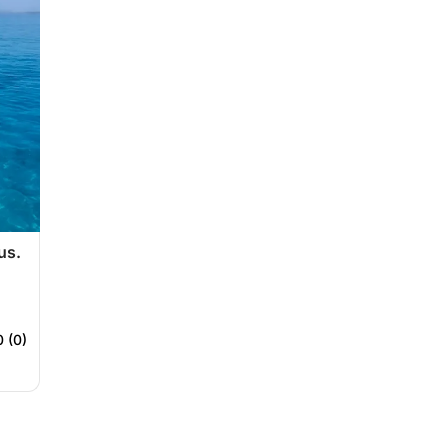
us.
0 (0)