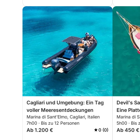
Cagliari und Umgebung: Ein Tag
Devil's S
voller Meeresentdeckungen
Eine Plat
Marina di Sant'Elmo, Cagliari, Italien
Marina di Sa
kristallkl
7h00 · Bis zu 12 Personen
5h00 · Bis 
Ab 1.200 €
Ab 450 €
0 (0)