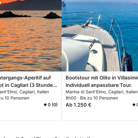
ergangs-Aperitif auf
Bootstour mit Oiito in Villasimi
t in Cagliari (3 Stunden)
Individuell anpassbare Tour.
nt'Elmo, Cagliari, Italien
Marina di Sant'Elmo, Cagliari, Italien
n, Entspannung und
zu 10 Personen
8h00 · Bis zu 10 Personen
Ab 1.250 €
0 (0)