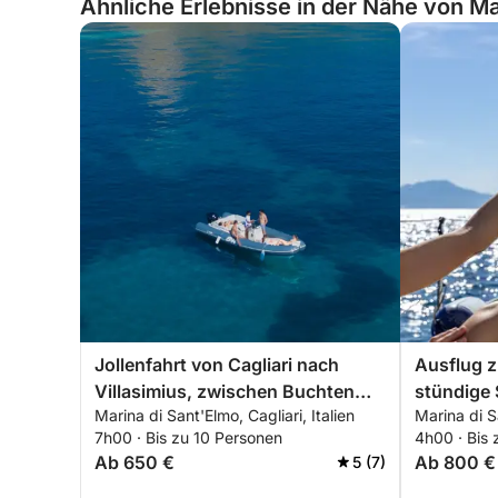
Ähnliche Erlebnisse in der Nähe von Mari
Jollenfahrt von Cagliari nach
Ausflug z
Villasimius, zwischen Buchten
stündige 
Marina di Sant'Elmo, Cagliari, Italien
Marina di Sa
und kristallklarem Meer
7h00 · Bis zu 10 Personen
4h00 · Bis 
Ab 650 €
Ab 800 €
5 (7)