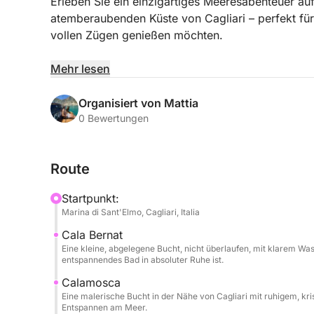
Erleben Sie ein einzigartiges Meeresabenteuer auf
atemberaubenden Küste von Cagliari – perfekt für 
vollen Zügen genießen möchten.
Von Marina Sant'Elmo aus segeln Sie entlang der
Mehr lesen
Buchten inmitten türkisfarbenen Wassers und ate
mehrere Badestopps, ideal zum Schwimmen, Ents
Organisiert von Mattia
Natur.
0 Bewertungen
An Bord genießen Sie pure Entspannung mit alkoh
Route
Snacks.
Startpunkt:
Auf Wunsch kann auch ein Mittagessen an Bord or
Marina di Sant'Elmo, Cagliari, Italia
abzurunden.
Cala Bernat
Eine kleine, abgelegene Bucht, nicht überlaufen, mit klarem Wa
Haustiere sind an Bord willkommen, sodass Sie di
entspannendes Bad in absoluter Ruhe ist.
teilen können.
Calamosca
Eine malerische Bucht in der Nähe von Cagliari mit ruhigem, k
Ein perfektes Erlebnis für Paare, Familien oder F
Entspannen am Meer.