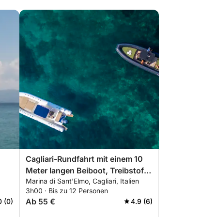
g
Cagliari-Rundfahrt mit einem 10
Meter langen Beiboot, Treibstoff
Marina di Sant'Elmo, Cagliari, Italien
und Getränke inklusive!
3h00 · Bis zu 12 Personen
Ab 55 €
0 (0)
4.9 (6)