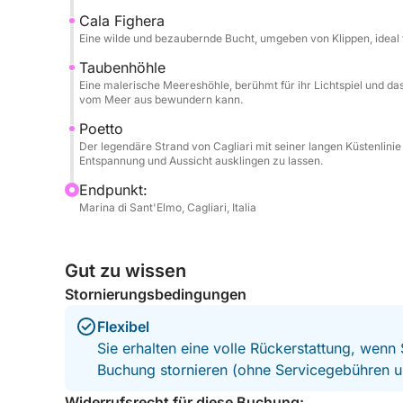
einfache, entspannte und authentische Weise ent
Cala Fighera
Eine wilde und bezaubernde Bucht, umgeben von Klippen, ideal f
Taubenhöhle
Eine malerische Meereshöhle, berühmt für ihr Lichtspiel und das
vom Meer aus bewundern kann.
Poetto
Der legendäre Strand von Cagliari mit seiner langen Küstenlinie
Entspannung und Aussicht ausklingen zu lassen.
Endpunkt:
Marina di Sant'Elmo, Cagliari, Italia
Gut zu wissen
Stornierungsbedingungen
Flexibel
Sie erhalten eine volle Rückerstattung, wenn
Buchung stornieren (ohne Servicegebühren u
Widerrufsrecht für diese Buchung: