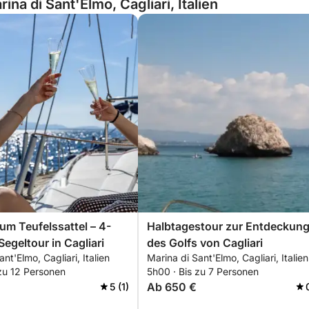
na di Sant'Elmo, Cagliari, Italien
um Teufelssattel – 4-
Halbtagestour zur Entdeckun
Segeltour in Cagliari
des Golfs von Cagliari
nt'Elmo, Cagliari, Italien
Marina di Sant'Elmo, Cagliari, Italien
zu 12 Personen
5h00 · Bis zu 7 Personen
Ab 650 €
5 (1)