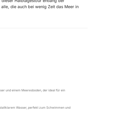
 dieser Halbtagestour entlang der
alle, die auch bei wenig Zeit das Meer in
 Küste und entdecken die malerischsten
mberaubender Ausblicke. Die Tour beinhaltet
pannen und Schnorcheln in unberührter
olfreien Getränken, einer Flasche Wein und
ganisiert werden, um Ihr Erlebnis
sser und einem Meeresboden, der ideal für ein
eses Erlebnis mit Ihrem vierbeinigen Freund
ristallklarem Wasser, perfekt zum Schwimmen und
reundesgruppen, die das Meer von Cagliari auf