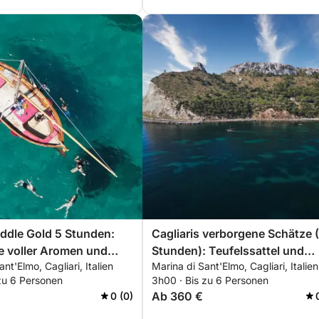
addle Gold 5 Stunden:
Cagliaris verborgene Schätze 
te voller Aromen und
Stunden): Teufelssattel und
nt'Elmo, Cagliari, Italien
Marina di Sant'Elmo, Cagliari, Italien
ares Meer
natürliche Pools
zu 6 Personen
3h00 · Bis zu 6 Personen
Ab 360 €
0 (0)