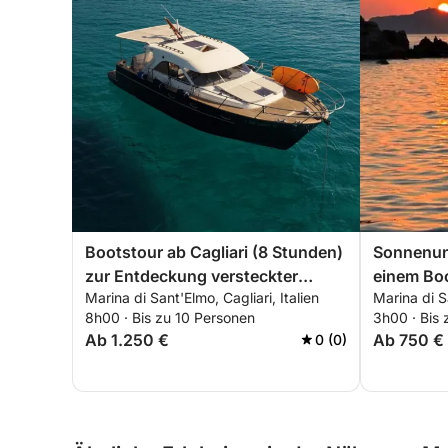
Bootstour ab Cagliari (8 Stunden)
Sonnenunt
zur Entdeckung versteckter
einem Boo
Marina di Sant'Elmo, Cagliari, Italien
Marina di Sa
Buchten und zum Entspannen auf
– Buchte
8h00 · Bis zu 10 Personen
3h00 · Bis 
See. Individuell anpassbare Tour.
Drinks
Ab 1.250 €
Ab 750 €
0 (0)