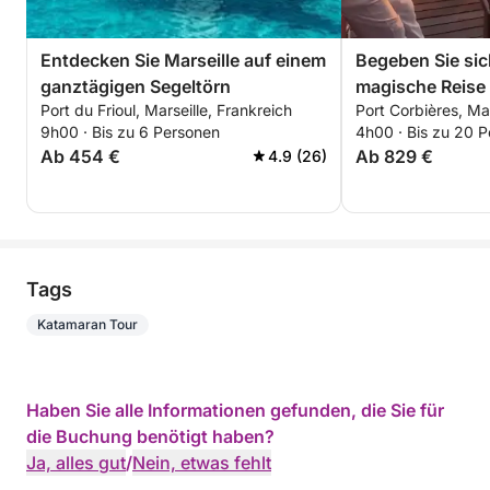
- Daewoo Mini 3-kg-Waschmaschine
- Teaktisch im Cockpit (2024)
Entdecken Sie Marseille auf einem
Begeben Sie sic
ganztägigen Segeltörn
magische Reise 
- Neue Außenpolsterung (2023)
Port du Frioul, Marseille, Frankreich
Port Corbières, Mar
Sonnenunterga
9h00 · Bis zu 6 Personen
4h00 · Bis zu 20 
Ab 454 €
Ab 829 €
4.9 (26)
- Neuer Teak-Couchtisch im Salon (2024)
- Neue Innenpolsterung (2023)
- Vollständig geschlossenes Cockpit (2024)
Tags
- Unabhängiges LED-Beleuchtungssystem mit
Katamaran Tour
Bluetooth-Steuerung für Cockpit, Salon, Heck und
Bug
Haben Sie alle Informationen gefunden, die Sie für
- Warmwasserspeicher (220 V / Motor)
die Buchung benötigt haben?
Ja, alles gut
/
Nein, etwas fehlt
- Dieselheizung