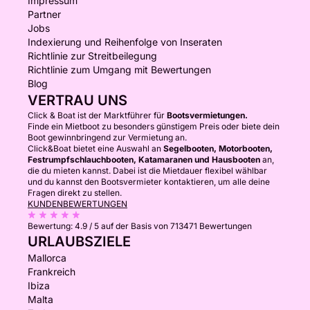
Impressum
VULCAN 25-kg-Anker - 70 m 10-mm-
Partner
Limousinenkette (Klasse 40)
Jobs
Indexierung und Reihenfolge von Inseraten
- Handfunkgerät (VHF)
Richtlinie zur Streitbeilegung
- Elektrische Großsegelwinsch
Richtlinie zum Umgang mit Bewertungen
- PIONEER Bluetooth/USB-Autoradio mit 4
Blog
Lautsprechern, davon 2 schaltbare/stummschaltbare
VERTRAU UNS
externe Lautsprecher im Cockpit
Click & Boat ist der Marktführer für
Bootsvermietungen.
Finde ein Mietboot zu besonders günstigem Preis oder biete dein
- 220-V- und USB-Steckdosen
Boot gewinnbringend zur Vermietung an.
- Optoma HD-Projektor (im Hafen)
Click&Boat bietet eine Auswahl an
Segelbooten, Motorbooten,
Festrumpfschlauchbooten, Katamaranen und Hausbooten
an,
die du mieten kannst. Dabei ist die Mietdauer flexibel wählbar
AUSRÜSTUNG / SICHERHEIT:
und du kannst den Bootsvermieter kontaktieren, um alle deine
Fragen direkt zu stellen.
- Elektrisches Nebelhorn
KUNDENBEWERTUNGEN
- 3D Tender Doppelrumpf-Aluminium-Beiboot mit 6
Bewertung:
4.9 / 5
auf der Basis von 713471 Bewertungen
Kojen an Davits
URLAUBSZIELE
- MERCURY EFI 15-PS-Außenbordmotor mit 25-
Mallorca
Liter-Kraftstofftank
Frankreich
Ibiza
- Neues Bugnetz (2023)
Malta