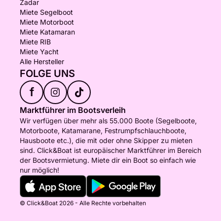
- Netze An Bord:
Zadar
- Selbstaufblasende und Standard-Rettungswesten
Miete Segelboot
Miete Motorboot
- Selbstaufblasende und Standard-
Miete Katamaran
Kinderrettungswesten
Miete RIB
- Rettungsleine + Gurtzeug
Miete Yacht
- EPIRB-Notsender
Alle Hersteller
- Stirnlampe
FOLGE UNS
- Tragbarer Suchscheinwerfer
f
- Schnorchelausrüstung
Marktführer im Bootsverleih
Wir verfügen über mehr als 55.000 Boote (Segelboote,
OPTIONAL:
Motorboote, Katamarane, Festrumpfschlauchboote,
Hausboote etc.), die mit oder ohne Skipper zu mieten
sind. Click&Boat ist europäischer Marktführer im Bereich
- 3 Stand-Up-Paddleboards
der Bootsvermietung. Miete dir ein Boot so einfach wie
- Zweierkajak
nur möglich!
- LAG Akustikgitarre
- - - - - - - - - - - - - - - - - - - - - - - - - - - - -
© Click&Boat 2026 - Alle Rechte vorbehalten