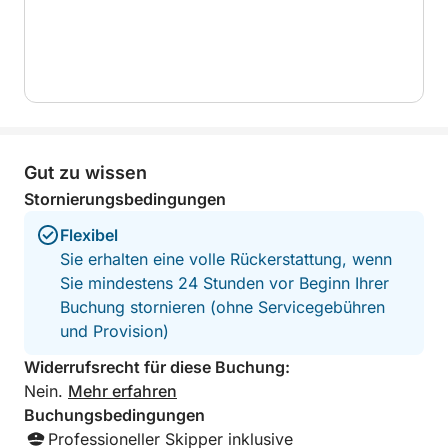
Höchstgeschwindigkeit ca. 40 Knoten.
Das Beiboot ist mit folgendem Zubehör ausgestattet:
– 1 Boss Marine Funkgerät mit USB-Anschluss
– 6 Boss Marine Stereo-Lautsprecher
– 1 Sony Stereo-Verstärker (1000 W)
Gut zu wissen
– 1 Sonnensegel
Stornierungsbedingungen
– 1 Frischwasserdusche
– 1 Badeleiter am Heck
Flexibel
– 1 Bilgepumpe
Sie erhalten eine volle Rückerstattung, wenn
– 1 Signalhorn
Sie mindestens 24 Stunden vor Beginn Ihrer
– 2 USB-Ladeanschlüsse
Buchung stornieren (ohne Servicegebühren
– 16 zugelassene Rettungswesten
und Provision)
– 1 Teleskop-Bootshaken
Widerrufsrecht für diese Buchung:
– 1 6-kg-Schirmanker
Nein.
Mehr erfahren
– 1 6-kg-Sandanker
Buchungsbedingungen
– 2 Fallschirmraketen
Professioneller Skipper inklusive
– 2 rote Handfackeln