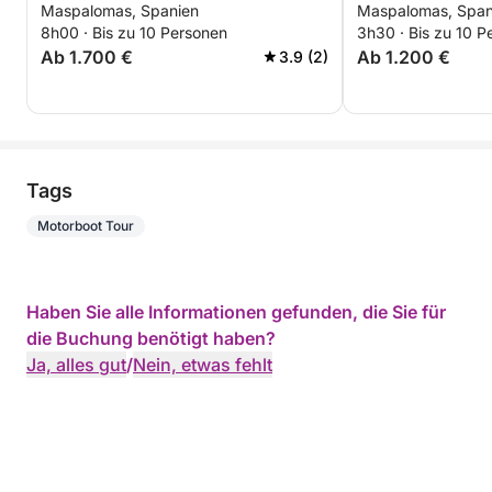
Luxus, Gastronomie und das Meer zu
Maspalomas, Spanien
Maspalomas, Span
Motorboot
8h00 · Bis zu 10 Personen
3h30 · Bis zu 10 P
unvergesslichen Erinnerungen verschmelzen.
Ab 1.700 €
Ab 1.200 €
3.9 (2)
Gehen Sie an Bord der Princess Riviera 46 und
entdecken Sie Gran Canaria aus der schönsten
Perspektive: vom Meer aus! 🌅
Tags
Motorboot Tour
Haben Sie alle Informationen gefunden, die Sie für
die Buchung benötigt haben?
Ja, alles gut
/
Nein, etwas fehlt