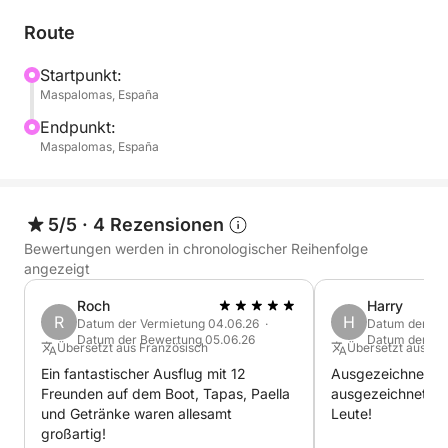
- Familienausflüge.
Route
- Firmenveranstaltungen.
Startpunkt:
Maspalomas, España
- Unvergessliche Tage mit Freunden.
Endpunkt:
Maspalomas, España
🛋️ Highlights
- Großzügige Entspannungsbereiche.
5/5
·
4 Rezensionen
- Sonnendeck zum Sonnenbaden.
Bewertungen werden in chronologischer Reihenfolge
angezeigt
- Voll ausgestattete Küche.
Roch
Harry
R
H
Datum der Vermietung 04.06.26 ·
Datum der Ver
- Modernste Navigationstechnik.
Datum der Bewertung 05.06.26
Datum der Be
Übersetzt aus Französisch
Übersetzt aus Eng
Ein fantastischer Ausflug mit 12
Ausgezeichneter 
- Durchdachte Details für besondere Momente:
Freunden auf dem Boot, Tapas, Paella
ausgezeichnetes 
und Getränke waren allesamt
Leute!
- Stand-Up-Paddling zum Üben.
großartig!