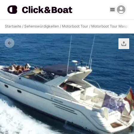
Startseite
/
Sehenswürdigkeiten
/
Motorboot Tour
/
Motorboot Tour Maspal