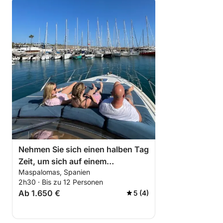
- Genießen Sie den Panoramablick auf die Küste.
🍴 Kulinarische Erlebnisse an Bord
Das Erlebnis wird durch ein sorgfältig ausgewähltes
kulinarisches Angebot abgerundet:
Halbtagescharter:
- Auswahl an Vorspeisen:
Iberische Wurstwaren
Nehmen Sie sich einen halben Tag
Räucherkäse
Zeit, um sich auf einem
Sardellen mit Kirschtomaten und Vinaigrette
Maspalomas, Spanien
Motorboot in Maspalomas zu
Seetangsalat
2h30 · Bis zu 12 Personen
entspannen.
Nachos mit Guacamole
Ab 1.650 €
5 (4)
Chorizo-Törtchen mit Honig
Kartoffelchips