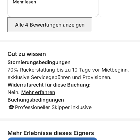
Mehr lesen
- Schnorchelausrüstung zum Entdecken.
Alle 4 Bewertungen anzeigen
🌊 Entdecken Sie Gran Canaria vom Meer aus. Von
unserem Heimathafen in Pasito Blanco aus erkunden
Sie:
Gut zu wissen
- Anfi-Bucht: Kristallklares Wasser, perfekt zum
Stornierungsbedingungen
Schwimmen und Entspannen.
70% Rückerstattung bis zu 10 Tage vor Mietbeginn,
exklusive Servicegebühren und Provisionen.
- Güigüí-Strand: Unberührte Natur, ideal zum
Widerrufsrecht für diese Buchung:
Abschalten. - Puerto de Mogán: Erstklassige lokale
Nein.
Mehr erfahren
Küche.
Buchungsbedingungen
Professioneller Skipper inklusive
- Unzählige Möglichkeiten:
- Entdecken Sie versteckte Buchten.
Mehr Erlebnisse dieses Eigners
- Gehen Sie schnorcheln.