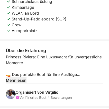
Schnorchelausrüstung
Klimaanlage
WLAN an Bord
Stand-Up-Paddleboard (SUP)
Crew
Autoparkplatz
Über die Erfahrung
Princess Riviera: Eine Luxusyacht für unvergessliche
Momente
🚤 Das perfekte Boot für Ihre Ausflüge
- Modell: Princess Riviera 46, elegante Motoryacht.
Mehr lesen
- Kapazität: Bis zu 12 Personen.
Organisiert von Virgilio
Verifiziertes Boot
·
4 Bewertungen
- Ideal für: