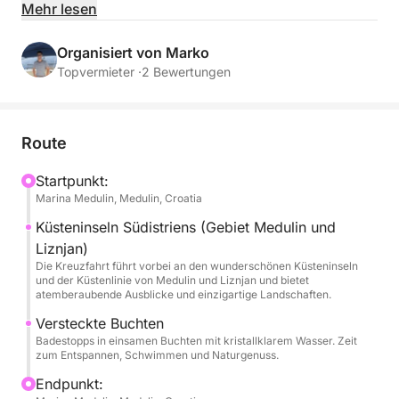
Merry Fisher 895. Diese exklusive Tour ist auf
Mehr lesen
Komfort, Entspannung und unvergessliche Momente
auf dem Wasser ausgelegt und ideal für Familien,
Organisiert von Marko
Paare oder kleine Gruppen, die die atemberaubende
Topvermieter ·
2 Bewertungen
Schönheit der istrischen Küste entdecken möchten.
Mit einer maximalen Kapazität von 6 Gästen
Route
genießen Sie eine geräumige und komfortable
Atmosphäre, während Sie durch kristallklares
Startpunkt:
Marina Medulin, Medulin, Croatia
Wasser, versteckte Buchten und bezaubernde
Küstenabschnitte gleiten. Verbringen Sie den Tag mit
Küsteninseln Südistriens (Gebiet Medulin und
Schwimmen, Sonnenbaden, der Erkundung einsamer
Liznjan)
Strände oder entspannen Sie an Bord und genießen
Die Kreuzfahrt führt vorbei an den wunderschönen Küsteninseln
und der Küstenlinie von Medulin und Liznjan und bietet
Sie den atemberaubenden Panoramablick auf das
atemberaubende Ausblicke und einzigartige Landschaften.
Meer.
Versteckte Buchten
Badestopps in einsamen Buchten mit kristallklarem Wasser. Zeit
Die Jeanneau Merry Fisher 895 bietet großzügige
zum Entspannen, Schwimmen und Naturgenuss.
Lounge-Bereiche im Freien, bequeme
Endpunkt:
Sitzgelegenheiten und ein modernes Interieur für