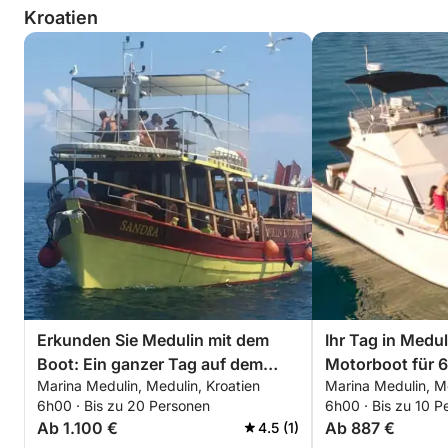
Kroatien
Erkunden Sie Medulin mit dem
Ihr Tag in Medul
Boot: Ein ganzer Tag auf dem
Motorboot für 
Marina Medulin, Medulin, Kroatien
Marina Medulin, Me
Wasser an Bord eines Motorboots
Entdeckungsto
6h00 · Bis zu 20 Personen
6h00 · Bis zu 10 P
Ab 1.100 €
Ab 887 €
4.5 (1)