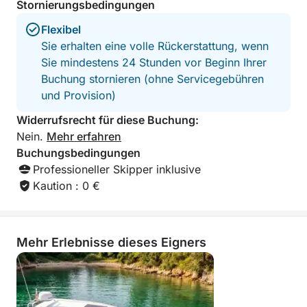
Stornierungsbedingungen
Private Ganztagestour mit dem Boot entlang der
Flexibel
istrischen Küste
Sie erhalten eine volle Rückerstattung, wenn
Maximale Kapazität: 6 Gäste
Sie mindestens 24 Stunden vor Beginn Ihrer
Geräumige und komfortable Jeanneau Merry Fisher
Buchung stornieren (ohne Servicegebühren
895
und Provision)
Badestopps im kristallklaren Wasser
Sonnen- und Entspannungsbereiche
Widerrufsrecht für diese Buchung:
Entdecken Sie versteckte Buchten und Küstenorte
Nein.
Mehr erfahren
Ideal für Familien, Paare und kleine Gruppen
Buchungsbedingungen
Skipper optional verfügbar
Professioneller Skipper inklusive
Kaution : 0 €
Entdecken Sie die Schönheit der Adria und erleben
Sie ein unvergessliches Ganztagesabenteuer entlang
der spektakulären istrischen Küste.
Mehr Erlebnisse dieses Eigners