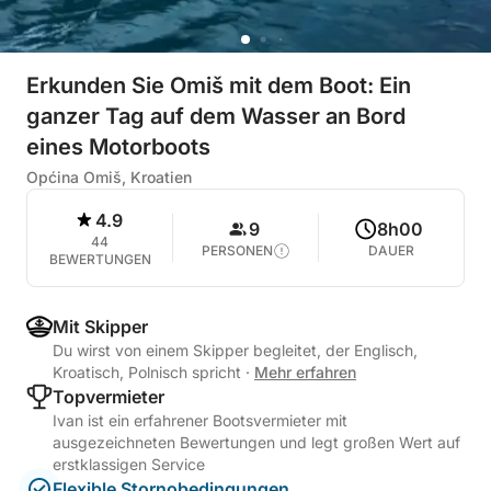
Erkunden Sie Omiš mit dem Boot: Ein
ganzer Tag auf dem Wasser an Bord
eines Motorboots
Općina Omiš, Kroatien
4.9
9
8h00
44
PERSONEN
DAUER
BEWERTUNGEN
Mit Skipper
Du wirst von einem Skipper begleitet, der Englisch,
Kroatisch, Polnisch spricht
·
Mehr erfahren
Topvermieter
Ivan ist ein erfahrener Bootsvermieter mit
ausgezeichneten Bewertungen und legt großen Wert auf
erstklassigen Service
Flexible Stornobedingungen