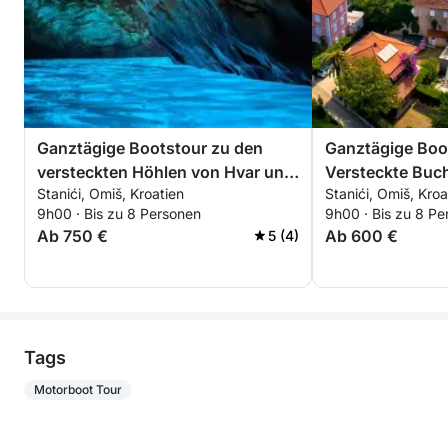
Ganztägige Bootstour zu den
Ganztägige Boot
versteckten Höhlen von Hvar und
Versteckte Buc
Stanići, Omiš, Kroatien
Stanići, Omiš, Kroa
der Blauen Grotte
9h00 · Bis zu 8 Personen
9h00 · Bis zu 8 Pe
Ab 750 €
Ab 600 €
5 (4)
Tags
Motorboot Tour