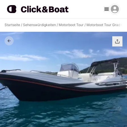
Startseite
/
Sehenswürdigkeiten
/
Motorboot Tour
/
Motorboot Tour Grad Om