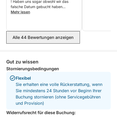
! Haben uns sogar obwohl wir das
Bei Fragen können Sie mich über die Click & Boat-
falsche Datum gebucht haben
problemlos und ohne kosten alles
Mehr lesen
Plattform kontaktieren, um weitere Informationen zu
umgebucht !
erhalten.
Bis bald!
Alle 44 Bewertungen anzeigen
Gut zu wissen
Stornierungsbedingungen
Flexibel
Sie erhalten eine volle Rückerstattung, wenn
Sie mindestens 24 Stunden vor Beginn Ihrer
Buchung stornieren (ohne Servicegebühren
und Provision)
Widerrufsrecht für diese Buchung: