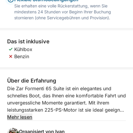
Sie erhalten eine volle Rückerstattung, wenn Sie
mindestens 24 Stunden vor Beginn Ihrer Buchung
stornieren (ohne Servicegebühren und Provision).
Das ist inklusive
Kühlbox
Benzin
Über die Erfahrung
Die Zar Formenti 65 Suite ist ein elegantes und
schnelles Boot, das Ihnen eine komfortable Fahrt und
unvergessliche Momente garantiert. Mit ihrem
leistungsstarken 225-PS-Motor ist sie ideal geeignet,
um abgelegene Orte zu besuchen, versteckte
Mehr lesen
Buchten zu erkunden und all die Inseln anzusteuern,
die Sie sich erträumt haben. Die Zar Formenti 65
Organisiert von Ivan