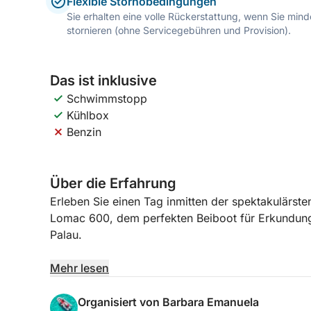
Flexible Stornobedingungen
Sie erhalten eine volle Rückerstattung, wenn Sie mi
stornieren (ohne Servicegebühren und Provision).
Das ist inklusive
Schwimmstopp
Kühlbox
Benzin
Über die Erfahrung
Erleben Sie einen Tag inmitten der spektakulärst
Lomac 600, dem perfekten Beiboot für Erkundungs
Palau.
Wendig, stabil und ideal, um auch abgelegenere B
Mehr lesen
600 ganz nah an die schönsten Buchten von Lavezz
Wasser und der türkisfarbene Meeresgrund bieten
Organisiert von Barbara Emanuela