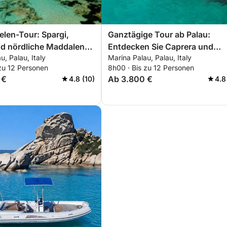
elen-Tour: Spargi,
Ganztägige Tour ab Palau:
nd nördliche Maddalena
Entdecken Sie Caprera und
u, Palau, Italy
Marina Palau, Palau, Italy
 aus
Maddalena
zu 12 Personen
8h00 · Bis zu 12 Personen
 €
Ab 3.800 €
4.8 (10)
4.8