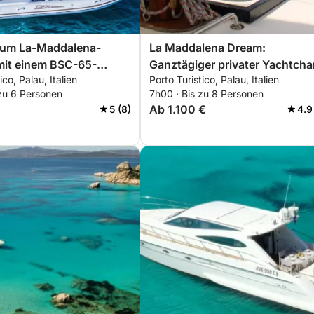
zum La-Maddalena-
La Maddalena Dream:
mit einem BSC-65-
Ganztägiger privater Yachtcha
ico, Palau, Italien
Porto Turistico, Palau, Italien
boot und Fahrer
ab Palau
 zu 6 Personen
7h00 · Bis zu 8 Personen
g, 4 Stunden)
Ab 1.100 €
5 (8)
4.9