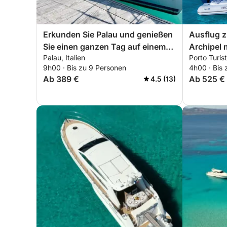
Erkunden Sie Palau und genießen
Ausflug 
Sie einen ganzen Tag auf einem
Archipel 
Palau, Italien
Porto Turist
Segelboot.
Schlauch
9h00 · Bis zu 9 Personen
4h00 · Bis
(halbtägi
Ab 389 €
Ab 525 €
4.5 (13)