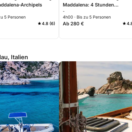
addalena-Archipels
Maddalena: 4 Stunden
-
Entspannung inmitten des
zu 5 Personen
4h00 · Bis zu 5 Personen
Archipels
Ab 280 €
4.8 (6)
4.
au, Italien