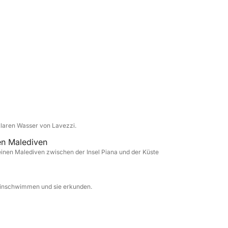
– perfekt für alle, die das Meer authentisch
klaren Wasser von Lavezzi.
en Malediven
nen Malediven zwischen der Insel Piana und der Küste
neinschwimmen und sie erkunden.