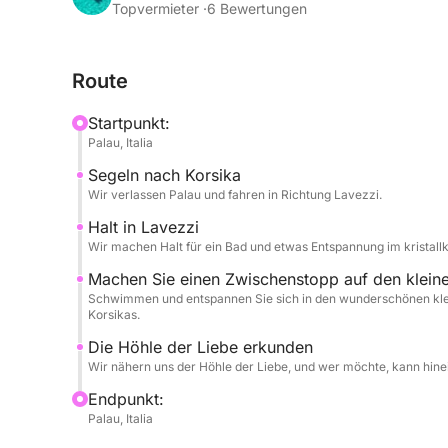
Schnorcheln und Entspannen.
Topvermieter ·
6 Bewertungen
Ein dynamisches und zugleich erholsames Erlebnis 
Route
und in aller Ruhe genießen möchten.
Startpunkt:
Palau, Italia
Segeln nach Korsika
Wir verlassen Palau und fahren in Richtung Lavezzi.
Halt in Lavezzi
Wir machen Halt für ein Bad und etwas Entspannung im kristall
Machen Sie einen Zwischenstopp auf den klein
Schwimmen und entspannen Sie sich in den wunderschönen klei
Korsikas.
Die Höhle der Liebe erkunden
Wir nähern uns der Höhle der Liebe, und wer möchte, kann hi
Endpunkt:
Palau, Italia