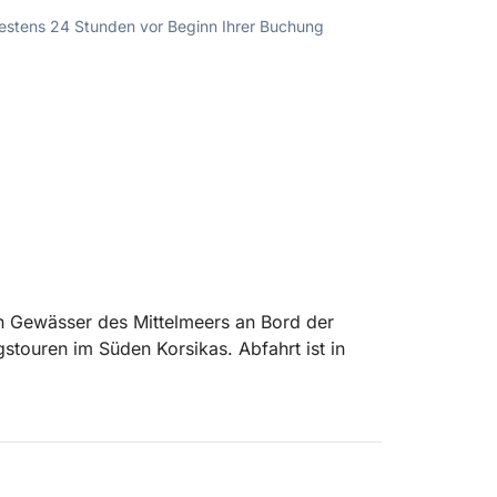
ndestens 24 Stunden vor Beginn Ihrer Buchung
en Gewässer des Mittelmeers an Bord der
touren im Süden Korsikas. Abfahrt ist in
uchten zu erreichen, bringt Sie die Lomac
i und Isola Piana heran. Das kristallklare
 eine einzigartige Kulisse zum Schwimmen,