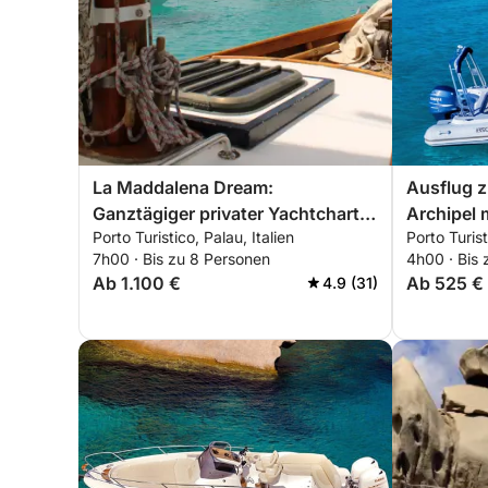
La Maddalena Dream:
Ausflug 
Ganztägiger privater Yachtcharter
Archipel 
Porto Turistico, Palau, Italien
Porto Turist
ab Palau
Schlauch
7h00 · Bis zu 8 Personen
4h00 · Bis
(halbtägi
Ab 1.100 €
Ab 525 €
4.9 (31)