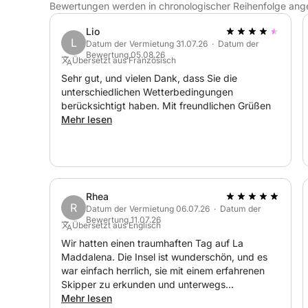
Bewertungen werden in chronologischer Reihenfolge ang
Lio
L
Datum der Vermietung 31.07.26 · Datum der
Bewertung 05.08.26
Übersetzt aus Französisch
Sehr gut, und vielen Dank, dass Sie die
unterschiedlichen Wetterbedingungen
berücksichtigt haben. Mit freundlichen Grüßen
Mehr lesen
Rhea
R
Datum der Vermietung 06.07.26 · Datum der
Bewertung 11.07.26
Übersetzt aus Englisch
Wir hatten einen traumhaften Tag auf La
Maddalena. Die Insel ist wunderschön, und es
war einfach herrlich, sie mit einem erfahrenen
Skipper zu erkunden und unterwegs
Badestopps einzulegen. Barbara war sehr
Mehr lesen