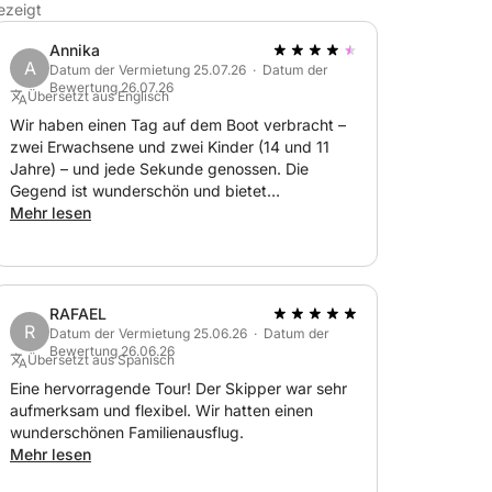
ezeigt
Annika
A
Datum der Vermietung 25.07.26 · Datum der
Bewertung 26.07.26
Übersetzt aus Englisch
Wir haben einen Tag auf dem Boot verbracht –
zwei Erwachsene und zwei Kinder (14 und 11
Jahre) – und jede Sekunde genossen. Die
Gegend ist wunderschön und bietet
Möglichkeiten zum Schnorcheln, Strände und
Mehr lesen
Schwimmen im kristallklaren Wasser. Unsere
Skipperin war freundlich und sehr kompetent.
Ein herrlicher Tag, den wir wärmstens
empfehlen! (Wichtig zu wissen: Man zahlt für
RAFAEL
das Boot und zusätzlich für den Skipper und
R
Datum der Vermietung 25.06.26 · Datum der
den Treibstoff.)
Bewertung 26.06.26
Übersetzt aus Spanisch
Eine hervorragende Tour! Der Skipper war sehr
aufmerksam und flexibel. Wir hatten einen
wunderschönen Familienausflug.
Mehr lesen