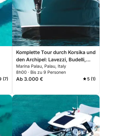
Komplette Tour durch Korsika und
den Archipel: Lavezzi, Budelli,
Marina Palau, Palau, Italy
Cavallo und Spargi
8h00 · Bis zu 9 Personen
Ab 3.000 €
9 (7)
5 (1)