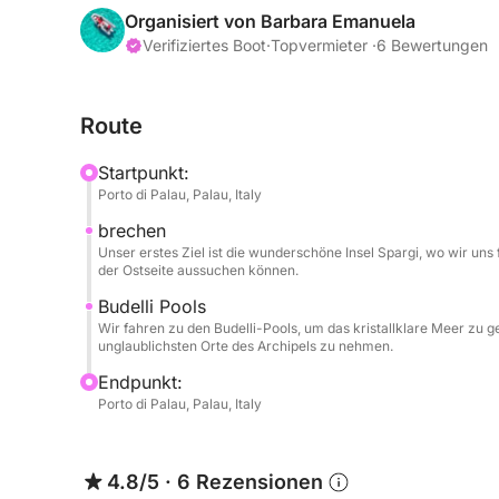
Unsere Route führt Sie durch das kristallklare Was
Organisiert von Barbara Emanuela
könnte die Insel Spargi mit ihren feinen Sandstr
Verifiziertes Boot
·
Topvermieter ·
6 Bewertungen
wo Sie in ein Meer in karibischen Farben eintauc
zweiten Stopp an den natürlichen Pools zwischen 
Route
ein türkisfarbenes Gewässer, das weltweit für se
Alternativ können wir Caprera erkunden und eini
Startpunkt:
und entspannen können.
Porto di Palau, Palau, Italy
brechen
Das Schlauchboot ist mit der gesamten erforderli
Unser erstes Ziel ist die wunderschöne Insel Spargi, wo wir uns 
verfügt über ein Sonnensegel. Für einen Ausflug 
der Ostseite aussuchen können.
Gallura!
Budelli Pools
Wir fahren zu den Budelli-Pools, um das kristallklare Meer zu 
Das Beiboot ist nicht sehr groß. Für mehr Komfor
unglaublichsten Orte des Archipels zu nehmen.
Erwachsene oder beispielsweise 2 Erwachsene un
Endpunkt:
Porto di Palau, Palau, Italy
4.8/5
·
6 Rezensionen