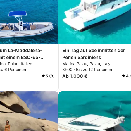
zum La-Maddalena-
Ein Tag auf See inmitten der
mit einem BSC-65-
Perlen Sardiniens
ico, Palau, Italien
Marina Palau, Palau, Italy
boot und Fahrer
 zu 6 Personen
8h00 · Bis zu 12 Personen
g, 4 Stunden)
Ab 1.000 €
5 (8)
4.