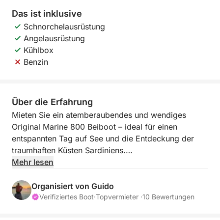
Das ist inklusive
Schnorchelausrüstung
Angelausrüstung
Kühlbox
Benzin
Über die Erfahrung
Mieten Sie ein atemberaubendes und wendiges
Original Marine 800 Beiboot – ideal für einen
entspannten Tag auf See und die Entdeckung der
traumhaften Küsten Sardiniens.
Mehr lesen
Die Marley ist für 14 Personen zugelassen, für mehr
Komfort ist die maximale Gästeanzahl jedoch auf 9–
Organisiert von Guido
10 Personen plus Skipper begrenzt.
Verifiziertes Boot
·
Topvermieter ·
10 Bewertungen