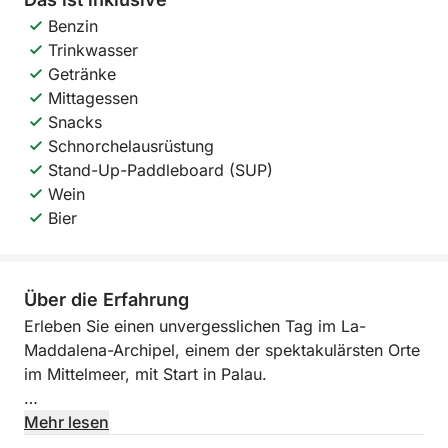
Benzin
Trinkwasser
Getränke
Mittagessen
Snacks
Schnorchelausrüstung
Stand-Up-Paddleboard (SUP)
Wein
Bier
Über die Erfahrung
Erleben Sie einen unvergesslichen Tag im La-
Maddalena-Archipel, einem der spektakulärsten Orte
im Mittelmeer, mit Start in Palau.
Sie segeln zwischen Inseln und Buchten mit
Mehr lesen
kristallklarem Wasser, transparentem Meeresboden