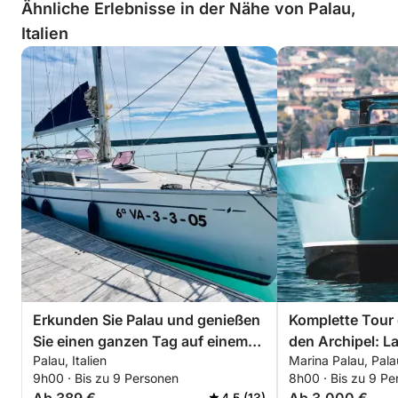
Ähnliche Erlebnisse in der Nähe von Palau,
Italien
Erkunden Sie Palau und genießen
Komplette Tour 
Sie einen ganzen Tag auf einem
den Archipel: La
Palau, Italien
Marina Palau, Palau
Segelboot.
Cavallo und Spa
9h00 · Bis zu 9 Personen
8h00 · Bis zu 9 Pe
4.5 (13)