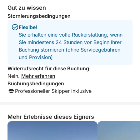
Perfekt für Paare, Familien oder Freundesgruppen –
Gut zu wissen
die ideale Art, das authentische Sardinien zu
Stornierungsbedingungen
entdecken und einen Tag inmitten der Natur zu
genießen.
Flexibel
Sie erhalten eine volle Rückerstattung, wenn
Sie mindestens 24 Stunden vor Beginn Ihrer
Buchung stornieren (ohne Servicegebühren
und Provision)
Widerrufsrecht für diese Buchung:
Nein.
Mehr erfahren
Buchungsbedingungen
Professioneller Skipper inklusive
Mehr Erlebnisse dieses Eigners