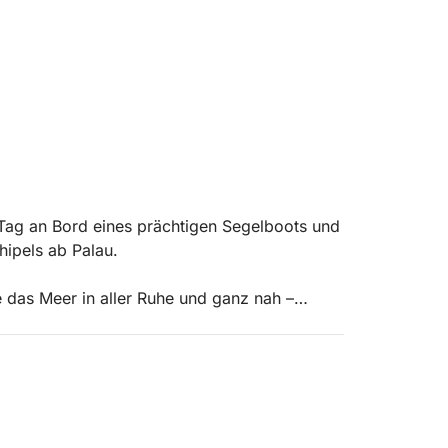
 Tag an Bord eines prächtigen Segelboots und
ipels ab Palau.
e das Meer in aller Ruhe und ganz nah –
rs und den unglaublichen Farben Sardiniens.
uchten des Archipels mit türkisfarbenem
 Orten, ideal zum Schwimmen, Schnorcheln
spektakulären Landschaft. Die Stopps können