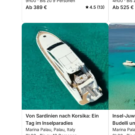
9h00 · Bis zu 9 Personen
4h00 · Bis
(halbtägi
Ab 389 €
Ab 525 €
4.5 (13)
Von Sardinien nach Korsika: Ein
Insel-Juw
Tag im Inselparadies
Budelli u
Marina Palau, Palau, Italy
Marina Pala
von Palau