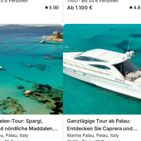
 zu 6 Personen
7h00 · Bis zu 8 Personen
g, 4 Stunden)
Ab 1.100 €
5 (8)
4.9
elen-Tour: Spargi,
Ganztägige Tour ab Palau:
nd nördliche Maddalena
Entdecken Sie Caprera und
u, Palau, Italy
Marina Palau, Palau, Italy
 aus
Maddalena