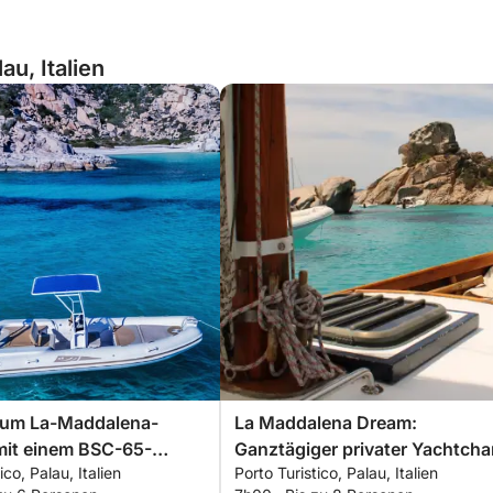
au, Italien
zum La-Maddalena-
La Maddalena Dream:
mit einem BSC-65-
Ganztägiger privater Yachtcha
ico, Palau, Italien
Porto Turistico, Palau, Italien
boot und Fahrer
ab Palau