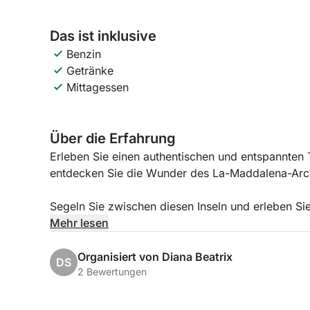
Das ist inklusive
Benzin
Getränke
Mittagessen
Über die Erfahrung
Erleben Sie einen authentischen und entspannten
entdecken Sie die Wunder des La-Maddalena-Arch
Segeln Sie zwischen diesen Inseln und erleben Si
begleitet nur vom Wind, dem Rauschen des Wasse
Mehr lesen
Tagsüber erkunden Sie einige der malerischsten B
Wasser, weißen Stränden und unberührter Natur.
Organisiert von Diana Beatrix
DS
2 Bewertungen
Die Tour beinhaltet Badestopps an ausgewählten
oder einfach nur zum Entspannen inmitten einer 