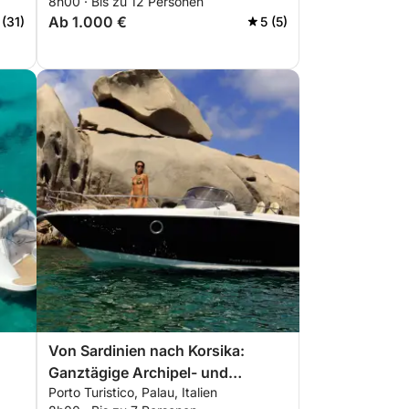
8h00 · Bis zu 12 Personen
Ab 1.000 €
 (31)
5 (5)
Von Sardinien nach Korsika:
Ganztägige Archipel- und
Porto Turistico, Palau, Italien
Inselhopping-Tour