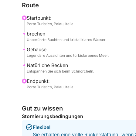
Route
je nach Wetter- und Seebedingungen sowie den W
jedes Mal ein einzigartiges und individuelles Erleb
Startpunkt:
Porto Turistico, Palau, Italia
An Bord erwarten Sie großzügige Entspannungsb
brechen
Segelns, fernab von Trubel und Lärm.
Unberührte Buchten und kristallklares Wasser.
Perfekt für Paare, Familien oder Freundesgruppen 
Gehäuse
Legendäre Aussichten und türkisfarbenes Meer.
authentisch, elegant und entspannt zu entdecken.
Natürliche Becken
Entspannen Sie sich beim Schnorcheln.
Endpunkt:
Porto Turistico, Palau, Italia
Gut zu wissen
Stornierungsbedingungen
Flexibel
Sie erhalten eine volle Rückerstattung, wenn