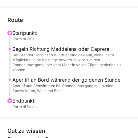
Orangetönen, während das Meer ruhig und
leuchtend erscheint. Der perfekte Moment zum
Entspannen, für unvergessliche Fotos oder ein
Route
letztes Bad im kristallklaren Wasser.
Startpunkt:
Porto di Palau
Ein Aperitif an Bord begleitet die goldene Stunde
und macht den Ausflug zu einem exklusiven und
Segeln Richtung Maddalena oder Caprera
romantischen Erlebnis. Ideal für Paare, kleine
Der Standort wird nach Windrichtung gewählt, wobei nach
Möglichkeit eine Westlage bevorzugt wird, um den
Gruppen oder besondere Anlässe – diese Tour
Sonnenuntergang über dem Meer in vollen Zügen genießen zu
vereint Natur und Atmosphäre auf perfekte Weise.
können.
Aperitif an Bord während der goldenen Stunde
Ein einzigartiger Tagesausklang im Herzen der Costa
Aperitif und Schwimmen bei Sonnenuntergang mit lokalen
Spezialitäten, Wein und Bier
Smeralda.
Endpunkt:
Porto di Palau
Gut zu wissen