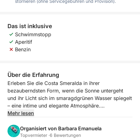
stornieren (ohne Servicegebühren und Provision).
Das ist inklusive
Schwimmstopp
Aperitif
Benzin
Über die Erfahrung
Erleben Sie die Costa Smeralda in ihrer
bezauberndsten Form, wenn die Sonne untergeht
und ihr Licht sich im smaragdgrünen Wasser spiegelt
– eine intime und elegante Atmosphäre.
Mehr lesen
Eine Segeltour im Sonnenuntergang bietet
spektakuläre Ausblicke auf die schönsten Inseln des
Organisiert von Barbara Emanuela
Archipels. Die Granitfelsen schimmern in Gold- und
Topvermieter ·
6 Bewertungen