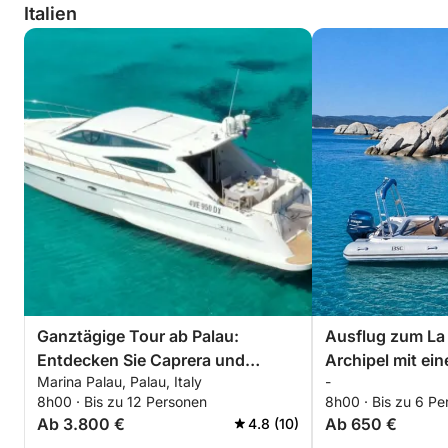
Italien
Ganztägige Tour ab Palau:
Ausflug zum La
Entdecken Sie Caprera und
Archipel mit ei
Marina Palau, Palau, Italy
-
Maddalena
Schlauchboot u
8h00 · Bis zu 12 Personen
8h00 · Bis zu 6 Pe
(Ganztagesausf
Ab 3.800 €
Ab 650 €
4.8 (10)