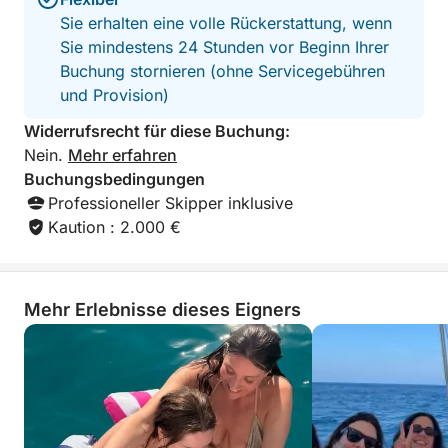
wenigen Stunden das Beste des sizilianischen
Sie erhalten eine volle Rückerstattung, wenn
Meeres. Vorkenntnisse im Segeln sind nicht
Sie mindestens 24 Stunden vor Beginn Ihrer
erforderlich: Die Crew kümmert sich um jedes Detail,
Buchung stornieren (ohne Servicegebühren
sodass Sie einfach nur den Moment genießen
und Provision)
können.
Widerrufsrecht für diese Buchung:
Nein.
Mehr erfahren
Buchungsbedingungen
Professioneller Skipper inklusive
Kaution : 2.000 €
Mehr Erlebnisse dieses Eigners