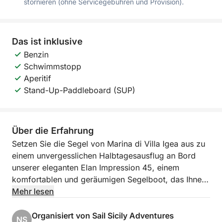
stornieren (ohne Servicegebühren und Provision).
Das ist inklusive
Benzin
Schwimmstopp
Aperitif
Stand-Up-Paddleboard (SUP)
Über die Erfahrung
Setzen Sie die Segel von Marina di Villa Igea aus zu
einem unvergesslichen Halbtagesausflug an Bord
unserer eleganten Elan Impression 45, einem
komfortablen und geräumigen Segelboot, das Ihnen
ein exklusives Meereserlebnis bietet.
Mehr lesen
Während dieses etwa vierstündigen Ausflugs segeln
Organisiert von Sail Sicily Adventures
NS