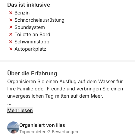
Das ist inklusive
Benzin
Schnorchelausrüstung
Soundsystem
Toilette an Bord
Schwimmstopp
Autoparkplatz
Über die Erfahrung
Organisieren Sie einen Ausflug auf dem Wasser für
Ihre Familie oder Freunde und verbringen Sie einen
unvergesslichen Tag mitten auf dem Meer.
Preis: 300 € pro Stunde für bis zu 20 Personen.
Mehr lesen
Zusätzlicher Aufpreis: 25 € pro Person für ein BBQ-
Mittagessen und Getränke (Open Bar).
Organisiert von Ilias
Topvermieter ·
2 Bewertungen