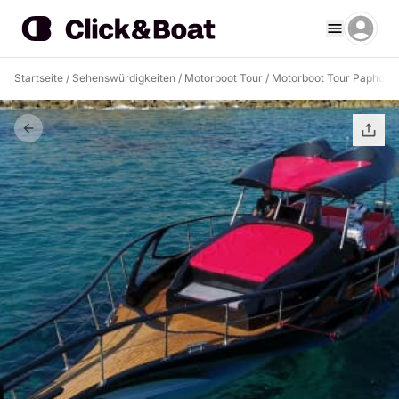
Startseite
/
Sehenswürdigkeiten
/
Motorboot Tour
/
Motorboot Tour Paphos
/