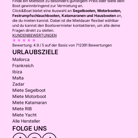
Finde ein Mietboot zu besonders günstigem Preis oder biete dein
Boot gewinnbringend zur Vermietung an.
Click&Boat bietet eine Auswahl an
Segelbooten, Motorbooten,
Festrumpfschlauchbooten, Katamaranen und Hausbooten
an,
die du mieten kannst. Dabei ist die Mietdauer flexibel wählbar
und du kannst den Bootsvermieter kontaktieren, um alle deine
Fragen direkt zu stellen.
KUNDENBEWERTUNGEN
Bewertung:
4.9 / 5
auf der Basis von 712391 Bewertungen
URLAUBSZIELE
Mallorca
Frankreich
Ibiza
Malta
Zadar
Miete Segelboot
Miete Motorboot
Miete Katamaran
Miete RIB
Miete Yacht
Alle Hersteller
FOLGE UNS