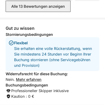
Ideal für einen spontanen Kurztrip oder einen
people enjoying the peace and beauty.
bestens gepflegt!
Alle 13 Bewertungen anzeigen
besonderen Moment auf See.
Lidia bei allen V
kümmerte sich au
unsere Bedürfniss
Was uns auszeichnet, ist die natürliche und
zweifellos sehr g
reibungslose Organisation. Unsere Crew sorgt von
euch beiden für e
Gut zu wissen
Anfang bis Ende für eine angenehme und herzliche
wunderbaren Serv
Stornierungsbedingungen
Atmosphäre und hilft Ihnen, jede Minute auf dem
Wasser optimal zu nutzen.
Flexibel
Sie erhalten eine volle Rückerstattung, wenn
Eine Nachmittagstour bietet Ihnen ein einzigartiges,
Sie mindestens 24 Stunden vor Beginn Ihrer
entspanntes Erlebnis mit dem ganzen Zauber eines
Buchung stornieren (ohne Servicegebühren
Sonnenuntergangs aus einer unvergleichlichen
und Provision)
Perspektive. Wir freuen uns auf Sie!
Widerrufsrecht für diese Buchung:
Nein.
Mehr erfahren
Buchungsbedingungen
Professioneller Skipper inklusive
Kaution : 0 €