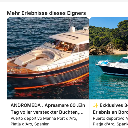
Mehr Erlebnisse dieses Eigners
ANDROMEDA . Apreamare 60 .Ein
✨ Exklusives 3
Tag voller versteckter Buchten,
Erlebnis an Bord
Puerto deportivo Marina Port d'Aro,
Puerto deportivo M
kristallklarem Wasser und langen
entlang der Cos
Platja d'Aro, Spanien
Platja d'Aro, Span
mediterranen Momenten.