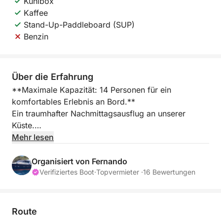
Kühlbox
Kaffee
Stand-Up-Paddleboard (SUP)
Benzin
Über die Erfahrung
**Maximale Kapazität: 14 Personen für ein
komfortables Erlebnis an Bord.**
Ein traumhafter Nachmittagsausflug an unserer
Küste.
Mehr lesen
Sie haben wenig Zeit, sehnen sich aber nach dem
Meer? Dann ist dieser Ausflug genau das Richtige für
Organisiert von Fernando
Sie: ein paar Stunden zum Abschalten. Entfliehen Sie
Verifiziertes Boot
·
Topvermieter ·
16 Bewertungen
dem Trubel und entdecken Sie die ruhigere, intimere
Costa Brava, wo die Küste ihre Schönheit vom
Wasser aus offenbart.
Route