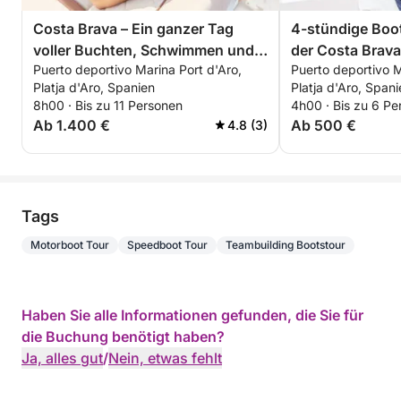
Costa Brava – Ein ganzer Tag
4-stündige Boot
voller Buchten, Schwimmen und
der Costa Brava
Puerto deportivo Marina Port d'Aro,
Puerto deportivo M
Wassersport
Platja d'Aro, Spanien
Platja d'Aro, Span
8h00 · Bis zu 11 Personen
4h00 · Bis zu 6 Pe
Ab 1.400 €
Ab 500 €
4.8 (3)
Tags
Motorboot Tour
Speedboot Tour
Teambuilding Bootstour
Haben Sie alle Informationen gefunden, die Sie für
die Buchung benötigt haben?
Ja, alles gut
/
Nein, etwas fehlt