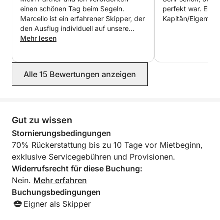
einen schönen Tag beim Segeln.
perfekt war. Einl
Marcello ist ein erfahrener Skipper, der
Kapitän/Eigentüm
den Ausflug individuell auf unsere
Bedürfnisse zugeschnitten und uns
Mehr lesen
gleichzeitig mit Informationen zu den
Bootsmanövern versorgt hat. Das Boot
ist in ausgezeichnetem Zustand und
Alle 15 Bewertungen anzeigen
sehr sauber. Wir können es wärmstens
empfehlen.
Gut zu wissen
Stornierungsbedingungen
70% Rückerstattung bis zu 10 Tage vor Mietbeginn,
exklusive Servicegebühren und Provisionen.
Widerrufsrecht für diese Buchung:
Nein.
Mehr erfahren
Buchungsbedingungen
Eigner als Skipper