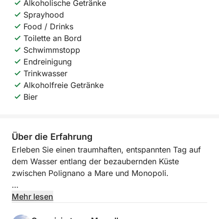
Alkoholische Getränke
Sprayhood
Food / Drinks
Toilette an Bord
Schwimmstopp
Endreinigung
Trinkwasser
Alkoholfreie Getränke
Bier
Über die Erfahrung
Erleben Sie einen traumhaften, entspannten Tag auf
dem Wasser entlang der bezaubernden Küste
zwischen Polignano a Mare und Monopoli.
Bewundern Sie die imposanten Klippen von
Mehr lesen
Polignano, tauchen Sie ein in das kristallklare Wasser