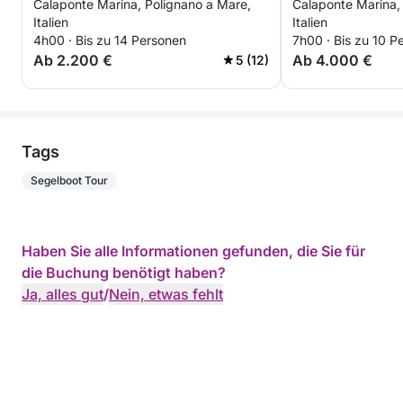
Calaponte Marina, Polignano a Mare,
Calaponte Marina,
Polignano und Monopoli
Boot aus: „Das 
Italien
Italien
4h00 · Bis zu 14 Personen
7h00 · Bis zu 10 P
Ab 2.200 €
Ab 4.000 €
5 (12)
Tags
Segelboot Tour
Haben Sie alle Informationen gefunden, die Sie für
die Buchung benötigt haben?
Ja, alles gut
/
Nein, etwas fehlt