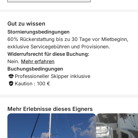
Wir freuen uns, Sie bei Click&Boat begrüßen zu
dürfen und Ihr Segelabenteuer zu starten!
Gut zu wissen
Kontaktieren Sie uns!
Stornierungsbedingungen
60% Rückerstattung bis zu 30 Tage vor Mietbeginn,
exklusive Servicegebühren und Provisionen.
Widerrufsrecht für diese Buchung:
Nein.
Mehr erfahren
Buchungsbedingungen
Professioneller Skipper inklusive
Kaution : 100 €
Mehr Erlebnisse dieses Eigners