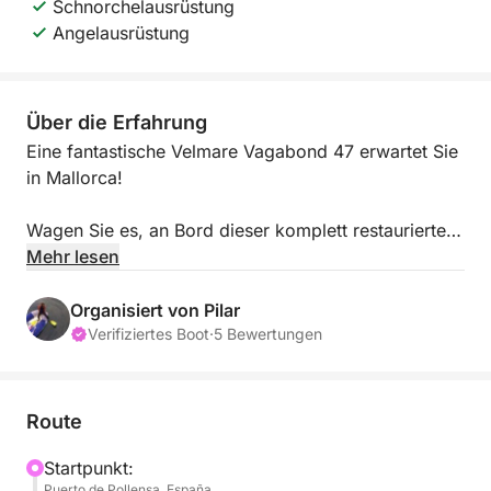
Schnorchelausrüstung
Angelausrüstung
Über die Erfahrung
Eine fantastische Velmare Vagabond 47 erwartet Sie
in Mallorca!
Wagen Sie es, an Bord dieser komplett restaurierten,
14 Meter langen und über 4 Meter breiten Segelyacht
Mehr lesen
zu segeln – perfekt für einen Traumurlaub mit Familie
und Freunden. Genießen Sie maximalen Komfort und
Organisiert von Pilar
höchste Sicherheit.
Verifiziertes Boot
·
5 Bewertungen
Segeln Sie durch das kristallklare Wasser Mallorcas
und entspannen Sie sich mit Familie oder Freunden.
Route
Die Segelyacht bietet komfortable Kabinen, einen
umbaubaren Salon und ein Badezimmer, damit Sie
Startpunkt:
Puerto de Pollensa, España