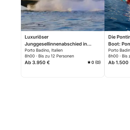
Luxuriöser
Die Ponti
Junggesellinnenabschied in
Boot: Pon
Porto Badino, Italien
Porto Badino
Ponza – Bootsausflug mit
Terracina
8h00 · Bis zu 12 Personen
8h00 · Bis 
Cocktails und Entspannung
Ab 3.950 €
Ab 1.500
0 (0)