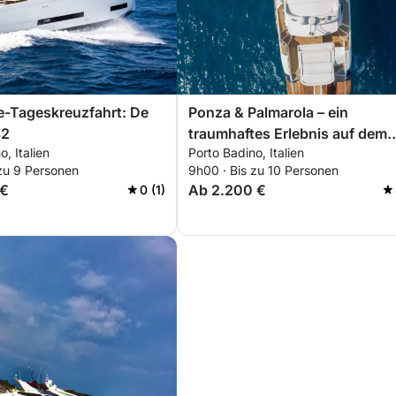
e-Tageskreuzfahrt: De
Ponza & Palmarola – ein
32
traumhaftes Erlebnis auf dem
, Italien
Porto Badino, Italien
Boot
 zu 9 Personen
9h00 · Bis zu 10 Personen
 €
Ab 2.200 €
0 (1)