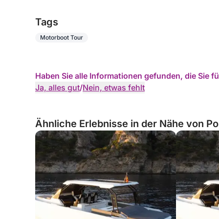
• Treibstoff
Tags
Tagestour --> Max. 9 Personen + Skipper
Motorboot Tour
Übernachtung --> Max. 6 Personen + Skipper
Haben Sie alle Informationen gefunden, die Sie 
Ja, alles gut
/
Nein, etwas fehlt
Ähnliche Erlebnisse in der Nähe von Por