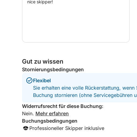
nice skipper!
• Große Lounge mit klappbarem Mitteltisch
• Beleuchteter Kühlschrank
• Zweiflammige Pantry
• Großes Sonnendeck mit Polstern im Bug
• Komfortable Badekabine mit Teakholzboden
• Dusche
• Ferngesteuerte hydraulische Gangway
Gut zu wissen
Ausrüstung:
• Motorisiertes Beiboot
Stornierungsbedingungen
• Masken und Flossen
Flexibel
• Aufblasbare Schwimminsel
Sie erhalten eine volle Rückerstattung, wenn
• 2-Sitzer-SUP-Board mit Paddeln
Buchung stornieren (ohne Servicegebühren u
• Diverse Schwimmhilfen
Widerrufsrecht für diese Buchung:
Im Preis inbegriffen:
Nein.
Mehr erfahren
• Professionelle und zuverlässige Betreuung Skip
Buchungsbedingungen
Professioneller Skipper inklusive
Nicht im Preis enthalten: