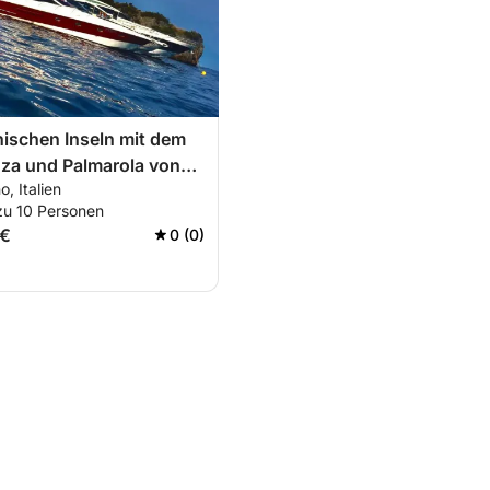
nischen Inseln mit dem
za und Palmarola von
, Italien
 aus
zu 10 Personen
 €
0 (0)