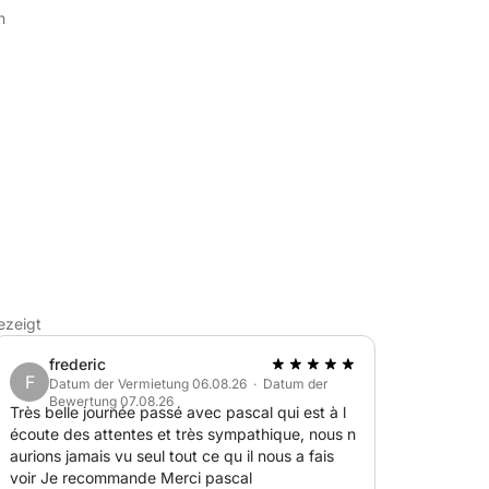
n
m Meer aus erreichbar sind.
ezeigt
frederic
F
Datum der Vermietung 06.08.26 · Datum der
Bewertung 07.08.26
Très belle journée passé avec pascal qui est à l
écoute des attentes et très sympathique, nous n
Wasser, Schnorcheln, Entspannen in der
aurions jamais vu seul tout ce qu il nous a fais
. Ich passe mich Ihrem Tempo an – für einen
voir Je recommande Merci pascal