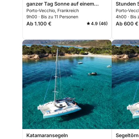
ganzer Tag Sonne auf einem
Stunden 
Porto-Vecchio, Frankreich
Porto-Vecch
Motorboot
Motorboo
9h00 · Bis zu 11 Personen
4h00 · Bis 
Ab 1.100 €
Ab 600 €
4.9 (46)
Katamaransegeln
Segeltör