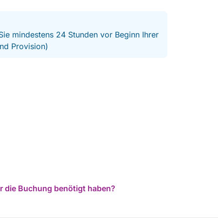
aux petits soins : glacière pour garder notre eau
au frais, sac pour nos chaussures, haut vent
pour garantir un peu d’ombre et surtout un bel
état d’esprit qui met de bonne humeur. À la fin
 Sie mindestens 24 Stunden vor Beginn Ihrer
de la balade, il nous a également proposé
nd Provision)
d’autres endroits idylliques à visiter par nos
propres moyens. La matinée a été
merveilleusement calme et dépaysante grâce à
lui : encore merci 🤗.
für die Buchung benötigt haben?