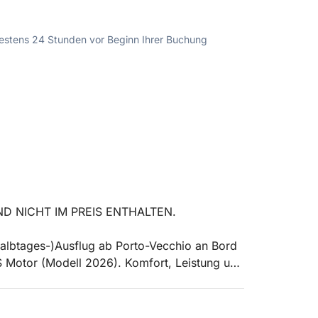
ndestens 24 Stunden vor Beginn Ihrer Buchung
ND NICHT IM PREIS ENTHALTEN.
Halbtages-)Ausflug ab Porto-Vecchio an Bord
Motor (Modell 2026). Komfort, Leistung und
r zu den schönsten Orten der Südküste: