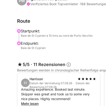
PM
Verifiziertes Boot
·
Topvermieter ·
188 Bewertunge
- Halbtagesausflug:
Route
- Strand von Palombaggia
- Cerbicales-Inseln, einsame Buchten, die nur vo
Startpunkt:
Baie de St Cyprien à 10 kms au nord de Porto Vecchio
- Bucht von Porto Novo
Endpunkt:
Baie de St Cyprien
- Ganztagesausflug:
Bucht von Piantarella
5/5
·
11 Rezensionen
Bewertungen werden in chronologischer Reihenfolge ang
Inseln Cavallo und Lavezzi
Klippen von Bonifacio
Harrison
H
Bucht von Fazzio
Datum der Vermietung 07.08.26 · Datum der
Bewertung 07.08.26
Amazing experience. Booked last minute.
Skipper was great and took us to some very
Auf dem Programm: Schwimmen im kristallklaren 
nice places. Highly recommend!
Sonne und Genießen der spektakulären Landschaft
Mehr lesen