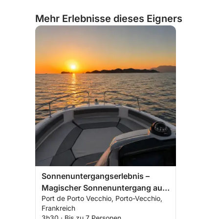
Mehr Erlebnisse dieses Eigners
Sonnenuntergangserlebnis –
Magischer Sonnenuntergang auf
Port de Porto Vecchio, Porto-Vecchio,
See
Frankreich
3h30 · Bis zu 7 Personen