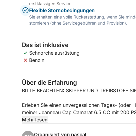
erstklassigen Service
Flexible Stornobedingungen
Sie erhalten eine volle Rückerstattung, wenn Sie mi
stornieren (ohne Servicegebühren und Provision).
Das ist inklusive
Schnorchelausrüstung
Benzin
Über die Erfahrung
BITTE BEACHTEN: SKIPPER UND TREIBSTOFF SI
Erleben Sie einen unvergesslichen Tages- (oder 
meiner Jeanneau Cap Camarat 6.5 CC mit 200 PS 
Kraftstoffeffizienz stehen Ihnen zur Verfügung.
Mehr lesen
Je nach Wetterlage und Ihren Wünschen segeln wi
Organisiert von pascal