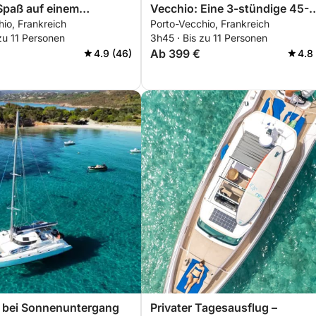
Spaß auf einem
Vecchio: Eine 3-stündige 45-
io, Frankreich
Porto-Vecchio, Frankreich
t
minütige Bootsfahrt mit einem
zu 11 Personen
3h45 · Bis zu 11 Personen
Motorboot
Ab 399 €
4.9 (46)
4.8
n bei Sonnenuntergang
Privater Tagesausflug –