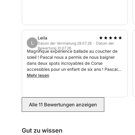
freundlichen und individuellen Ausflug.
Ideal für Paare, Familien oder Freundesgruppen, 
Touristenmassen einmal anders erleben möchten.
Dauer: 4 Stunden (halbtags), 8 Stunden (ganztag
Leila
L
Atmosphäre: Entspannung, Entdeckungen & Wass
Datum der Vermietung 29.07.26 · Datum der
Bewertung 31.07.26
Teilnahme: Kleine Gruppe für ein exklusives Erleb
Magnifique expérience ballade au coucher de
soleil ! Pascal nous a permis de nous baigner
dans deux spots incroyables de Corse
accessibles pour un enfant de six ans ! Pascal
nous a aussi transmis des bons plans pour le
Mehr lesen
reste de nos vacances ! Je recommande
vivement
Alle 11 Bewertungen anzeigen
Gut zu wissen