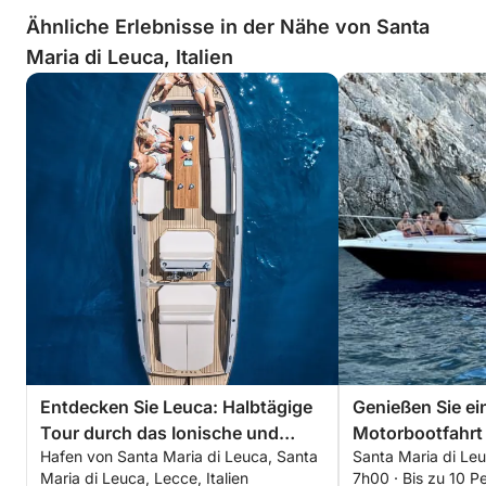
Ähnliche Erlebnisse in der Nähe von Santa
Maria di Leuca, Italien
Entdecken Sie Leuca: Halbtägige
Genießen Sie ei
Tour durch das Ionische und
Motorbootfahrt 
Hafen von Santa Maria di Leuca, Santa
Santa Maria di Leuc
Adriatische Meer an Bord der
Leuca
Maria di Leuca, Lecce, Italien
7h00 · Bis zu 10 P
Meraviglia