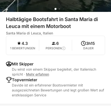
Halbtägige Bootsfahrt in Santa Maria di
Leuca mit einem Motorboot
Santa Maria di Leuca, Italien
4.3
6
3h15
1 BEWERTUNGEN
PERSONEN
DAUER
Mit Skipper
Du wirst von einem Skipper begleitet, der Italienisch
spricht
·
Mehr erfahren
Topvermieter
Davide ist ein erfahrener Bootsvermieter mit
ausgezeichneten Bewertungen und legt großen Wert auf
erstklassigen Service