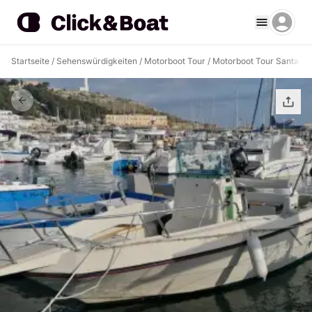
Startseite
/
Sehenswürdigkeiten
/
Motorboot Tour
/
Motorboot Tour Santa Ma