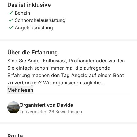
Das ist inklusive
Benzin
Schnorchelausrüstung
Angelausrüstung
Über die Erfahrung
Sind Sie Angel-Enthusiast, Profiangler oder wollten
Sie einfach schon immer mal die aufregende
Erfahrung machen den Tag Angeld auf einem Boot
zu verbringen? Wir organisieren tägliche
Angeltouren für mindestens 2 Personen! Zögern Sie
Mehr lesen
jedoch nicht uns zu kontaktieren wenn Sie alleine
unterwegs sind: wir kümmern uns darum eine
Organisiert von Davide
Gruppe zu bilden!
Topvermieter ·
26 Bewertungen
Route