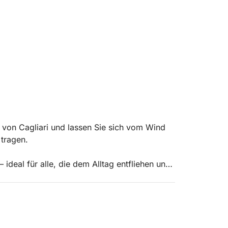
f von Cagliari und lassen Sie sich vom Wind
 tragen.
ideal für alle, die dem Alltag entfliehen und
om Motorenlärm genießen Sie das Rauschen
raubende Ausblicke.
 weißen Klippen und versteckten Buchten, mit
ie Cala Fighera, Cala Mosca und dem