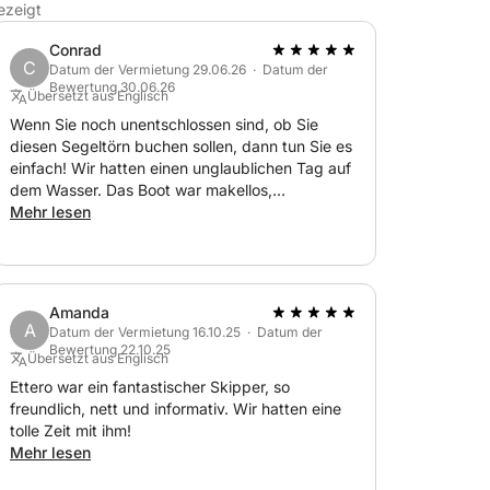
ezeigt
Conrad
C
Datum der Vermietung 29.06.26 · Datum der
Bewertung 30.06.26
Übersetzt aus Englisch
Wenn Sie noch unentschlossen sind, ob Sie
diesen Segeltörn buchen sollen, dann tun Sie es
einfach! Wir hatten einen unglaublichen Tag auf
dem Wasser. Das Boot war makellos,
komfortabel und bestens gepflegt. Unser
Mehr lesen
Skipper Ettore hat sich mit viel Engagement
darum gekümmert, dass alle sicher, entspannt
und rundum zufrieden waren. Die Aussicht war
atemberaubend, die Badestopps fanden in
Amanda
kristallklarem Wasser statt und die Atmosphäre
A
Datum der Vermietung 16.10.25 · Datum der
war einfach perfekt. Wir können dieses Erlebnis
Bewertung 22.10.25
Übersetzt aus Englisch
nur wärmstens empfehlen und werden definitiv
wieder buchen, wenn wir das nächste Mal
Ettero war ein fantastischer Skipper, so
zurückkommen! Alles Gute, Ettore! Wir hoffen,
freundlich, nett und informativ. Wir hatten eine
dass du den ganzen Sommer über ausgebucht
tolle Zeit mit ihm!
bist! Du hast es dir verdient!
Mehr lesen