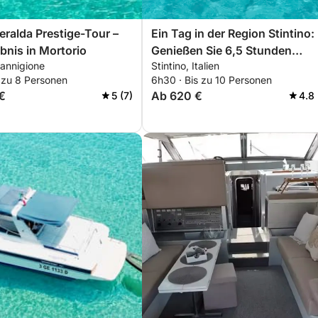
ralda Prestige-Tour –
Ein Tag in der Region Stintino:
bnis in Mortorio
Genießen Sie 6,5 Stunden
Cannigione
Stintino, Italien
Erkundungstour an Bord eines
 zu 8 Personen
6h30 · Bis zu 10 Personen
Meter langen Motorboots.
€
Ab 620 €
5 (7)
4.8 