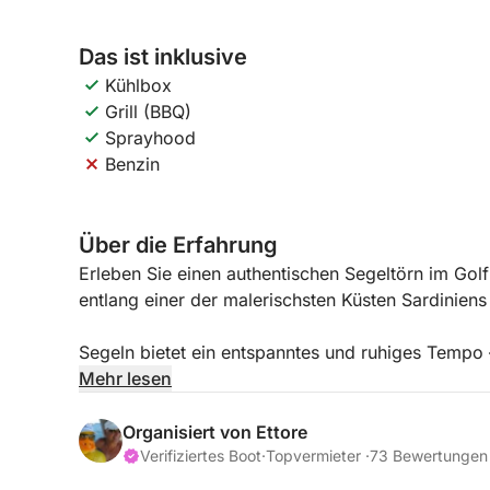
Das ist inklusive
Kühlbox
Grill (BBQ)
Sprayhood
Benzin
Über die Erfahrung
Erleben Sie einen authentischen Segeltörn im Gol
entlang einer der malerischsten Küsten Sardiniens
Segeln bietet ein entspanntes und ruhiges Tempo – 
ganz in die Natur eintauchen möchten. Fernab v
Mehr lesen
des Meeres, den Wind in den Segeln und atembe
Organisiert von Ettore
Tagsüber segeln Sie entlang der Küste, vorbei an
Verifiziertes Boot
·
Topvermieter ·
73 Bewertungen
Badestopps im kristallklaren Wasser von Orten w