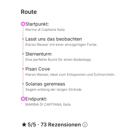
Teufelssattel, einem Wahrzeichen von Cagliari. 
Route
Schnorcheln oder einfach nur zum Entspannen ein
Startpunkt:
An Bord können Sie die Sonne genießen, die Meer
Marina di Capitana Italia
vollkommener Ruhe erleben. Das Tempo ist flexibe
Lasst uns das beobachten
Entspannen und Entdecken.
Klares Wasser mit einer einzigartigen Farbe.
Perfekt für Paare, Familien oder kleine Gruppen – d
Sternenturm
Eine perfekte Bucht für einen Badestopp.
Natur und Freiheit suchen.
Pisan Cove
Buchen Sie jetzt auf Click&Boat und erleben Sie 
Klares Wasser, ideal zum Entspannen und Schnorcheln.
Solanas geremeas
Segeln entlang der langen Strände
Endpunkt:
MARINA DI CAPITANA, Italia
5/5
·
73 Rezensionen