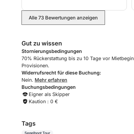
Gastgeber und verwöhnte uns mit erfrischenden
Getränken und einem köstlichen Mittagessen.
Wir kommen gerne wieder und freuen uns schon
Alle 73 Bewertungen anzeigen
auf die nächste Segeltour mit Ettore.
Gut zu wissen
Stornierungsbedingungen
70% Rückerstattung bis zu 10 Tage vor Mietbegin
Provisionen.
Widerrufsrecht für diese Buchung:
Nein.
Mehr erfahren
Buchungsbedingungen
Eigner als Skipper
Kaution : 0 €
Tags
Segelboot Tour