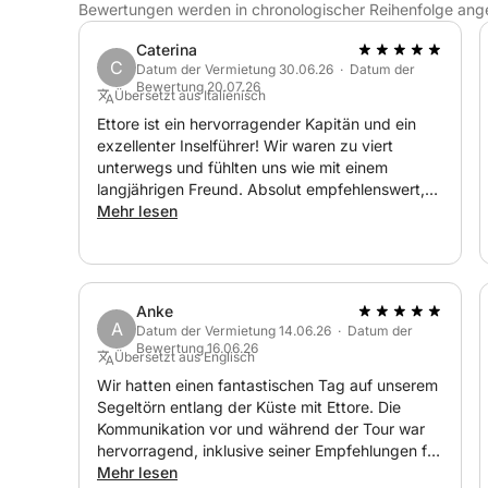
Bewertungen werden in chronologischer Reihenfolge ang
Caterina
C
Datum der Vermietung 30.06.26 · Datum der
Bewertung 20.07.26
Übersetzt aus Italienisch
Ettore ist ein hervorragender Kapitän und ein
exzellenter Inselführer! Wir waren zu viert
unterwegs und fühlten uns wie mit einem
langjährigen Freund. Absolut empfehlenswert,
sehr hilfsbereit und äußerst erfahren.
Mehr lesen
Anke
A
Datum der Vermietung 14.06.26 · Datum der
Bewertung 16.06.26
Übersetzt aus Englisch
Wir hatten einen fantastischen Tag auf unserem
Segeltörn entlang der Küste mit Ettore. Die
Kommunikation vor und während der Tour war
hervorragend, inklusive seiner Empfehlungen für
Ausflugsziele. Ettore war ein wunderbarer
Mehr lesen