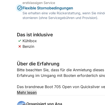
erstklassigen Service
Flexible Stornobedingungen
Sie erhalten eine volle Rückerstattung, wenn Sie mi
stornieren (ohne Servicegebühren und Provision).
Das ist inklusive
Kühlbox
Benzin
Über die Erfahrung
Bitte beachten Sie, dass für die Anmietung dieses
Erfahrung im Umgang mit Booten erforderlich sin
Das brandneue Boot 705 Open von Quicksilver verei
Mit seinem eleganten Design und dem großzügigen
Mehr lesen
Personen.
Organisiert von Ana