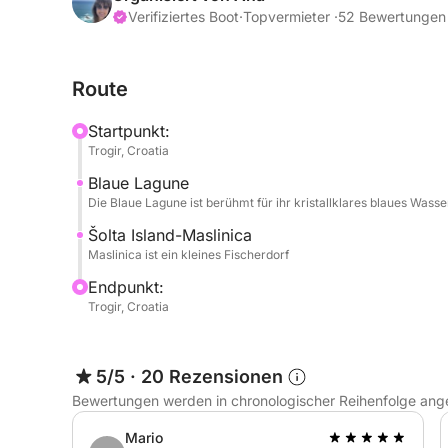
Es ist perfekt für aufregende Abenteuer auf dem 
Verifiziertes Boot
·
Topvermieter ·
52 Bewertungen
Der Treibstoff ist nicht im Preis inbegriffen und w
Route
Startpunkt:
Trogir, Croatia
Blaue Lagune
Die Blaue Lagune ist berühmt für ihr kristallklares blaues Wasse
Šolta Island-Maslinica
Maslinica ist ein kleines Fischerdorf
Endpunkt:
Trogir, Croatia
5/5
·
20 Rezensionen
Bewertungen werden in chronologischer Reihenfolge ang
Mario