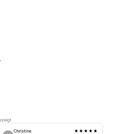
Wasser mit Familie und Freunden.
ird am Ende der Mietzeit bezahlt.
r
ezeigt
Christine