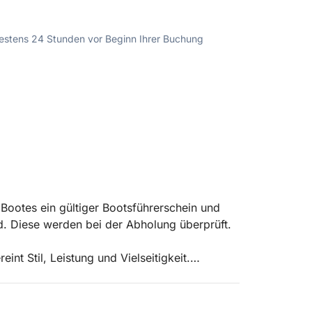
ndestens 24 Stunden vor Beginn Ihrer Buchung
 Bootes ein gültiger Bootsführerschein und
d. Diese werden bei der Abholung überprüft.
nt Stil, Leistung und Vielseitigkeit.
 Raumangebot bietet es Platz für bis zu 8