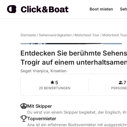
Boot mieten
Seh
Startseite
/
Sehenswürdigkeiten
/
Motorboot Tour
/
Motorboot Tour
Entdecken Sie berühmte Sehens
Trogir auf einem unterhaltsame
Seget Vranjica, Kroatien
5
7
20 BEWERTUNGEN
PERSON
Mit Skipper
Du wirst von einem Skipper begleitet, der Englisch, K
Topvermieter
Ana ist ein erfahrener Bootsvermieter mit ausgezeic