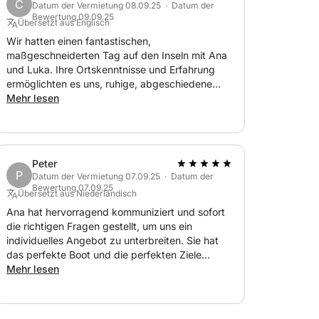
C
Datum der Vermietung 08.09.25 · Datum der
Bewertung 09.09.25
Übersetzt aus Englisch
Wir hatten einen fantastischen,
maßgeschneiderten Tag auf den Inseln mit Ana
und Luka. Ihre Ortskenntnisse und Erfahrung
ermöglichten es uns, ruhige, abgeschiedene
Buchten abseits der Massen zu besuchen, mit
Mehr lesen
vielen Stopps zum Schwimmen und
Schnorcheln, darunter die Blaue Lagune und
das Unterwassermuseum. Wir wählten Solta für
ein ruhiges, zwangloses Mittagessen und
Peter
Maslinica war perfekt für einen Spaziergang
P
Datum der Vermietung 07.09.25 · Datum der
und um die traditionelle Schönheit zu genießen.
Bewertung 07.09.25
Übersetzt aus Niederländisch
Ihre Freundlichkeit und die Tatsache, dass sie
uns nie zur Eile zwangen, machten den Tag
Ana hat hervorragend kommuniziert und sofort
entspannt und unterhaltsam. Wir können ihn
die richtigen Fragen gestellt, um uns ein
wärmstens empfehlen. Auch das Preis-
individuelles Angebot zu unterbreiten. Sie hat
Leistungs-Verhältnis für einen privaten Charter
das perfekte Boot und die perfekten Ziele
war super.
gefunden, um uns einen fantastischen Tag auf
Mehr lesen
See zu bescheren! Ein absolut fantastisches
Erlebnis mit diesem liebenswerten Paar!