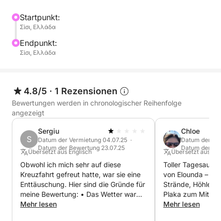
Startpunkt:
Σίσι, Ελλάδα
Endpunkt:
Σίσι, Ελλάδα
4.8/5
·
1 Rezensionen
Bewertungen werden in chronologischer Reihenfolge
angezeigt
Sergiu
Chloe
S
Datum der Vermietung 04.07.25 ·
Datum der Ver
Datum der Bewertung 23.07.25
Datum der Bew
Übersetzt aus Englisch
Übersetzt aus Eng
Obwohl ich mich sehr auf diese
Toller Tagesausfl
Kreuzfahrt gefreut hatte, war sie eine
von Elounda – Spi
Enttäuschung. Hier sind die Gründe für
Strände, Höhlen u
meine Bewertung: • Das Wetter war
Plaka zum Mittage
sehr schlecht (starker Wind), und
Mehr lesen
sehr windiger Tag,
Mehr lesen
anstatt die Reise abzusagen und das
ausgezeichneter 