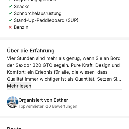
Snacks
Schnorchelausrüstung
Stand-Up-Paddleboard (SUP)
Benzin
Über die Erfahrung
Vier Stunden sind mehr als genug, wenn Sie an Bord
der Saxdor 320 GTO segeln. Pure Kraft, Design und
Komfort: ein Erlebnis für alle, die wissen, dass
Qualität immer wichtiger ist als Quantität. Setzen Sie
die Segel von Sitges aus, lassen Sie sich von der
Mehr lesen
wilden Schönheit der katalanischen Küste
verzaubern und entdecken Sie, warum dieses Boot
Organisiert von Esther
zum Symbol für ein neues Verständnis von Luxus auf
Topvermieter ·
20 Bewertungen
See geworden ist. An Bord erwartet Sie von Anfang
an ein Willkommenspaket, zwei Stand-Up-
Paddleboards (SUPs) zur Erkundung der Küste in