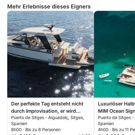
Mehr Erlebnisse dieses Eigners
Der perfekte Tag entsteht nicht
Luxuriöser Halbt
durch Improvisation, er wird
MIM Ocean Sign
Puerto de Sitges - Aiguadolç, Sitges,
Puerto de Sitges -
geplant.
Spanien
Spanien
8h00 · Bis zu 8 Personen
4h00 · Bis zu 11 P