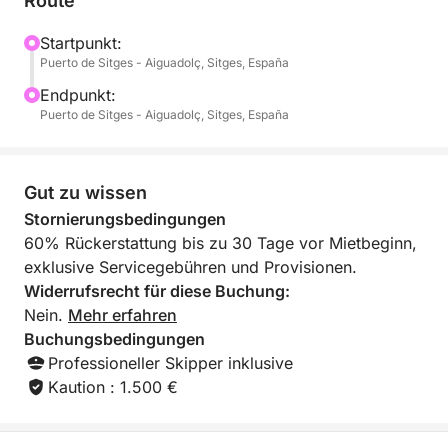
Route
Ihrem eigenen Tempo sowie Schnorchelausrüstung,
um die faszinierende Unterwasserwelt zu entdecken.
Startpunkt:
Puerto de Sitges - Aiguadolç, Sitges, España
Ein Nachmittag oder Morgen, den Sie am liebsten
nie enden lassen möchten.
Endpunkt:
Puerto de Sitges - Aiguadolç, Sitges, España
Gut zu wissen
Stornierungsbedingungen
60% Rückerstattung bis zu 30 Tage vor Mietbeginn,
exklusive Servicegebühren und Provisionen.
Widerrufsrecht für diese Buchung:
Nein.
Mehr erfahren
Buchungsbedingungen
Professioneller Skipper inklusive
Kaution : 1.500 €