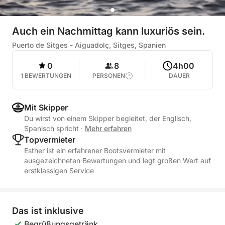
Auch ein Nachmittag kann luxuriös sein.
Puerto de Sitges - Aiguadolç, Sitges, Spanien
0
8
4h00
1 BEWERTUNGEN
PERSONEN
DAUER
Mit Skipper
Du wirst von einem Skipper begleitet, der Englisch,
Spanisch spricht
·
Mehr erfahren
Topvermieter
Esther ist ein erfahrener Bootsvermieter mit
ausgezeichneten Bewertungen und legt großen Wert auf
erstklassigen Service
Das ist inklusive
Begrüßungsgetränk