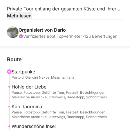
Private Tour entlang der gesamten Küste und ihrer
Höhlen. Sie haben die Möglichkeit, die
Mehr lesen
atemberaubende Kulisse der charmanten Stadt
Taormina in absoluter Privatsphäre zu genießen.
Organisiert von Dario
Verifiziertes Boot
·
Topvermieter ·
125 Bewertungen
Die Tour wird für eine private Gruppe von bis zu 6
Personen angeboten und dauert ca. 4 Stunden.
Route
Genießen Sie eine private und romantische
Atmosphäre, die Ihr Erlebnis an Bord unvergesslich
Startpunkt:
Porto di Giardini Naxos, Messina, Italia
macht. Bewundern Sie die Küste aus einer
einzigartigen Perspektive, die durch den Blick auf
Höhle der Liebe
den Ätna noch eindrucksvoller wird.
Pause, Fotostopp, Geführte Tour, Freizeit, Besichtigungen,
Malerische Ausblicke unterwegs, Badestopp, Schnorcheln
Während der Kreuzfahrt entdecken Sie die
Kap Taormina
Pause, Fotostopp, Geführte Tour, Freizeit, Besichtigungen,
faszinierendsten Sehenswürdigkeiten der Küste von
Malerische Ausblicke unterwegs, Badestopp, Schnorcheln
Taormina: die Grotta dell'Amore, Capo Taormina,
Wunderschöne Insel
Isola Bella, die Blaue Grotte und die Bucht von