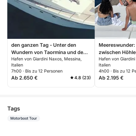
den ganzen Tag - Unter den
Meereswunder: 
Wundern von Taormina und dem
zwischen Höhlen
Hafen von Giardini Naxos, Messina,
Hafen von Giardini
Ätna
Schnorcheln in
Italien
Italien
7h00 · Bis zu 12 Personen
4h00 · Bis zu 12 P
Ab 2.650 €
Ab 2.195 €
4.8 (23)
Tags
Motorboot Tour