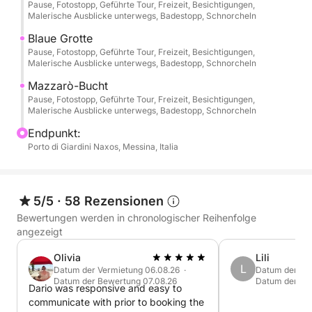
Pause, Fotostopp, Geführte Tour, Freizeit, Besichtigungen,
Mazzarò.
Malerische Ausblicke unterwegs, Badestopp, Schnorcheln
Blaue Grotte
Sie können selbst entscheiden, wo Sie für ca. 1
Pause, Fotostopp, Geführte Tour, Freizeit, Besichtigungen,
Stunde anhalten möchten, um zu entspannen, im
Malerische Ausblicke unterwegs, Badestopp, Schnorcheln
kristallklaren Wasser zu schnorcheln und unseren
Mazzarò-Bucht
kostenlosen Prosecco zu genießen.
Pause, Fotostopp, Geführte Tour, Freizeit, Besichtigungen,
Malerische Ausblicke unterwegs, Badestopp, Schnorcheln
Endpunkt:
Porto di Giardini Naxos, Messina, Italia
5/5
·
58 Rezensionen
Bewertungen werden in chronologischer Reihenfolge
angezeigt
Olivia
Lili
L
Datum der Vermietung 06.08.26 ·
Datum der Ver
Datum der Bewertung 07.08.26
Datum der Be
Dario was responsive and easy to
communicate with prior to booking the