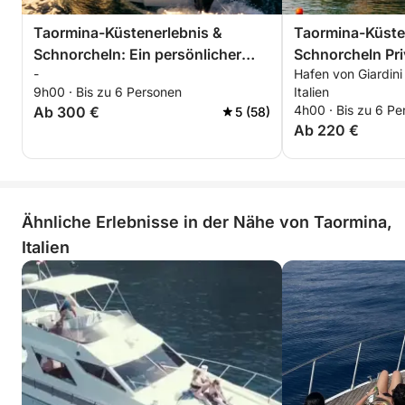
Taormina-Küstenerlebnis &
Taormina-Küste
Schnorcheln: Ein persönlicher
Schnorcheln Privater Ausflug
-
Hafen von Giardini
Privatausflug durch kristallklares
durch kristallkl
9h00 · Bis zu 6 Personen
Italien
Wasser, versteckte Buchten und
Buchten und ve
4h00 · Bis zu 6 Pe
Ab 300 €
5 (58)
Höhlen mit Blick auf den Ätna.
mit Blick auf de
Ab 220 €
Ähnliche Erlebnisse in der Nähe von Taormina,
Italien