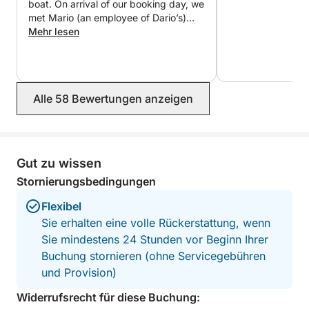
boat. On arrival of our booking day, we
met Mario (an employee of Dario’s)
who explained the
Mehr lesen
instructions/expectations of boat hire
very clearly and concisely (great
communication). Our boat was
comfortable and clean - making our
Alle 58 Bewertungen anzeigen
day out on the water very satisfying.
The Bluetooth speakers were a great
added bonus too :)
Gut zu wissen
Stornierungsbedingungen
Flexibel
Sie erhalten eine volle Rückerstattung, wenn
Sie mindestens 24 Stunden vor Beginn Ihrer
Buchung stornieren (ohne Servicegebühren
und Provision)
Widerrufsrecht für diese Buchung: