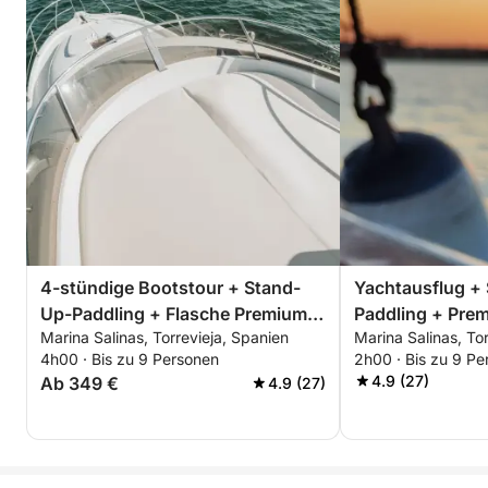
4-stündige Bootstour + Stand-
Yachtausflug +
Up-Paddling + Flasche Premium-
Paddling + Pre
Marina Salinas, Torrevieja, Spanien
Marina Salinas, To
Cava - ALLES INKLUSIVE
Morgens, Nachm
4h00 · Bis zu 9 Personen
2h00 · Bis zu 9 Pe
Sonnenuntergan
4.9 (27)
Ab 349 €
4.9 (27)
ALLES INKLUSI