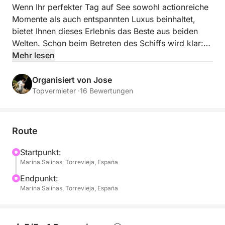
Wenn Ihr perfekter Tag auf See sowohl actionreiche
Momente als auch entspannten Luxus beinhaltet,
bietet Ihnen dieses Erlebnis das Beste aus beiden
Welten. Schon beim Betreten des Schiffs wird klar:
Hier geht es nicht nur ums Cruisen, sondern darum,
Mehr lesen
jede Stunde auf dem Wasser in vollen Zügen zu
genießen.
Organisiert von Jose
Topvermieter ·
16 Bewertungen
Sobald Sie Torrevieja hinter sich lassen, öffnet sich
die Küste zu einem Paradies aus versteckten Buchten
und kristallklarem, blauem Wasser. Gestalten Sie
Route
Ihren Tag ganz nach Ihren Wünschen und finden Sie
die perfekte Balance zwischen entspanntem Cruisen,
Startpunkt:
Marina Salinas, Torrevieja, España
Adrenalin-Kicks und ausreichend Zeit zum
Abschalten.
Endpunkt:
Marina Salinas, Torrevieja, España
Genießen Sie einen ganzen Tag auf dem Wasser:
- Badestopps in ruhigen, kristallklaren Buchten