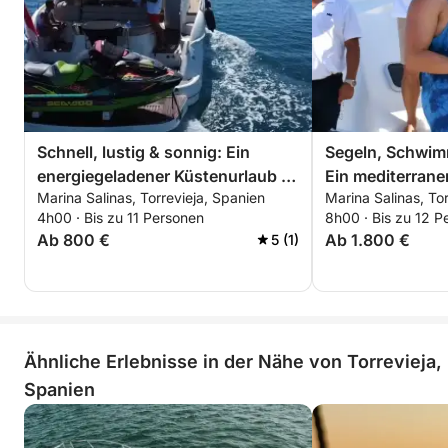
Schnell, lustig & sonnig: Ein
Segeln, Schwim
energiegeladener Küstenurlaub in
Ein mediterrane
Marina Salinas, Torrevieja, Spanien
Marina Salinas, To
Torrevieja
Meerblick & Sus
4h00 · Bis zu 11 Personen
8h00 · Bis zu 12 P
Ab 800 €
Ab 1.800 €
5 (1)
Ähnliche Erlebnisse in der Nähe von Torrevieja,
Spanien