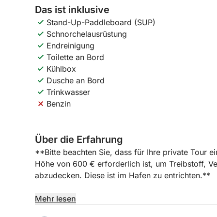
Das ist inklusive
Stand-Up-Paddleboard (SUP)
Schnorchelausrüstung
Endreinigung
Toilette an Bord
Kühlbox
Dusche an Bord
Trinkwasser
Benzin
Über die Erfahrung
**Bitte beachten Sie, dass für Ihre private Tour 
Höhe von 600 € erforderlich ist, um Treibstoff, 
abzudecken. Diese ist im Hafen zu entrichten.**
Erleben Sie einen unvergesslichen Tagesausflug mi
Mehr lesen
Tauchen Sie ein in die faszinierende Welt des Mi