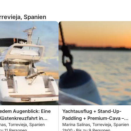
rrevieja, Spanien
jedem Augenblick: Eine
Yachtausflug + Stand-Up-
Küstenkreuzfahrt in
Paddling + Premium-Cava –
nas, Torrevieja, Spanien
Marina Salinas, Torrevieja, Spanien
a
Morgens, Nachmittags oder
zu 11 Personen
2h00 · Bis zu 9 Personen