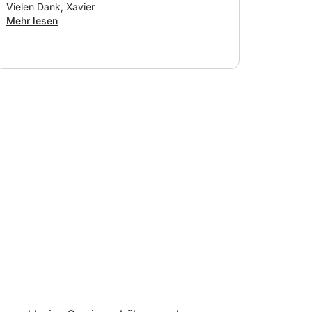
Vielen Dank, Xavier
und kehren Sie mit einer Meeresbrise im Haar
Mehr lesen
inas in Torrevieja zurück.