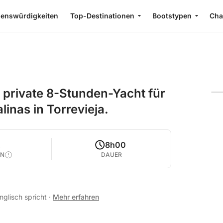
enswürdigkeiten
Top-Destinationen
Bootstypen
Cha
e private 8-Stunden-Yacht für
linas in Torrevieja.
2
8h00
EN
DAUER
nglisch spricht
·
Mehr erfahren