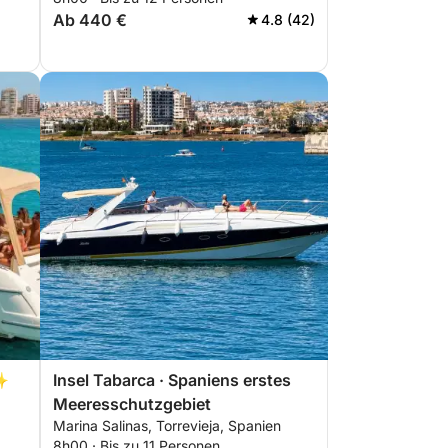
 –
Ab 440 €
4.8 (42)
️✨
Insel Tabarca · Spaniens erstes
Meeresschutzgebiet
Marina Salinas, Torrevieja, Spanien
8h00 · Bis zu 11 Personen