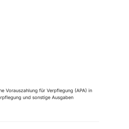
eine Vorauszahlung für Verpflegung (APA) in
Verpflegung und sonstige Ausgaben
t der Yacht ab Marina Salinas in Torrevieja.
ttelmeers – Entspannung, Abenteuer und