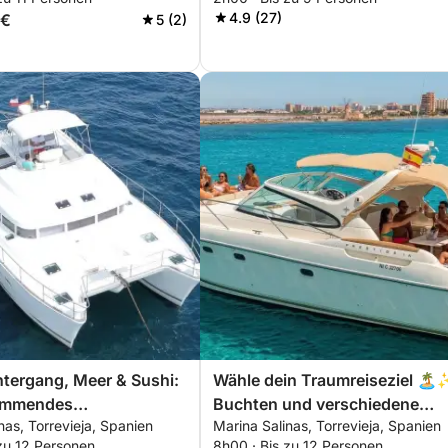
Sonnenuntergang – 2 Stunden
4.9 (27)
 €
5 (2)
ALLES INKLUSIVE
tergang, Meer & Sushi:
Wähle dein Traumreiseziel 🏝
immendes
Buchten und verschiedene
nas, Torrevieja, Spanien
Marina Salinas, Torrevieja, Spanien
bnis in Torrevieja
Badebereiche
zu 12 Personen
8h00 · Bis zu 12 Personen