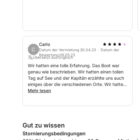
Gestalten Sie den Tag ganz nach Ihren Wünschen 
und unvergesslichen Erinnerungen nach Marina Sal
Carlo
C
Datum der Vermietung 30.04.23 · Datum der
Bewertung 06.05.23
Übersetzt aus Englisch
Wir hatten eine tolle Erfahrung. Das Boot war
genau wie beschrieben. Wir hatten einen tollen
Tag auf See und der Kapitän erzählte uns auch
einiges über die verschiedenen Orte. Wir hatten
auch die Gelegenheit, einige Delfine zu sehen.
Mehr lesen
Alles in allem ein toller Tag und ein tolles
Erlebnis. Danke schön!
Gut zu wissen
Stornierungsbedingungen