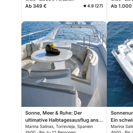
Ab 349 €
Ab 1.000
4.9 (27)
Sonne, Meer & Ruhe: Der
Sonnenun
ultimative Halbtagesausflug ans
Ein schw
Marina Salinas, Torrevieja, Spanien
Marina Sali
Mittelmeer
Speiseerle
4h00 · Bis zu 12 Personen
4h00 · Bis 