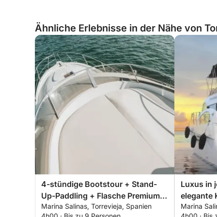
Ähnliche Erlebnisse in der Nähe von To
4-stündige Bootstour + Stand-
Luxus in 
Up-Paddling + Flasche Premium-
elegante 
Marina Salinas, Torrevieja, Spanien
Marina Sali
Cava - ALLES INKLUSIVE
Torreviej
4h00 · Bis zu 9 Personen
4h00 · Bis 