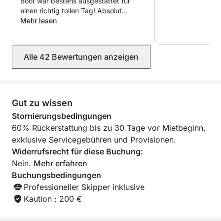
Boot war bestens ausgestattet für
Küste genießen möchten – diese 4-stündige Tour ist
einen richtig tollen Tag! Absolut
empfehlenswert, es war unser
Mehr lesen
der perfekte Halbtagesausflug.
Urlaubshighlight.
Packen Sie Handtuch, Sonnencreme und gute Laune
Alle 42 Bewertungen anzeigen
ein! Das Meer erwartet Sie! Buchen Sie noch heute
Ihr Abenteuer und erleben Sie einen unvergesslichen
Tag an Bord!
Gut zu wissen
-----------------------------
Stornierungsbedingungen
------------------------------- Die Skippergebühr
60% Rückerstattung bis zu 30 Tage vor Mietbeginn,
beinhaltet: Skipper, Endreinigung und Treibstoff.
exklusive Servicegebühren und Provisionen.
Widerrufsrecht für diese Buchung:
-----------------------------
Nein.
Mehr erfahren
-------------------------------
Buchungsbedingungen
Professioneller Skipper inklusive
Kaution : 200 €