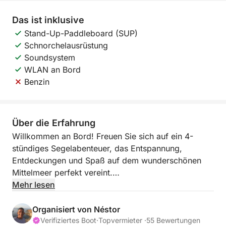
Das ist inklusive
Stand-Up-Paddleboard (SUP)
Schnorchelausrüstung
Soundsystem
WLAN an Bord
Benzin
Über die Erfahrung
Willkommen an Bord! Freuen Sie sich auf ein 4-
stündiges Segelabenteuer, das Entspannung,
Entdeckungen und Spaß auf dem wunderschönen
Mittelmeer perfekt vereint.
Mehr lesen
Diese Tour ist ideal für alle, die dem Alltag entfliehen
und die Ruhe des Meeres genießen möchten. Ob Sie
Organisiert von Néstor
entspannen, schwimmen oder einfach nur die
Verifiziertes Boot
·
Topvermieter ·
55 Bewertungen