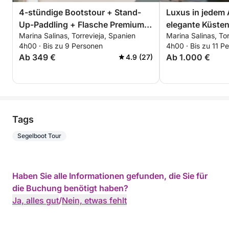
4-stündige Bootstour + Stand-
Luxus in jedem 
Up-Paddling + Flasche Premium-
elegante Küsten
Marina Salinas, Torrevieja, Spanien
Marina Salinas, To
Cava - ALLES INKLUSIVE
Torrevieja
4h00 · Bis zu 9 Personen
4h00 · Bis zu 11 P
Ab 349 €
Ab 1.000 €
4.9 (27)
Tags
Segelboot Tour
Haben Sie alle Informationen gefunden, die Sie für
die Buchung benötigt haben?
Ja, alles gut
/
Nein, etwas fehlt