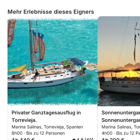
Mehr Erlebnisse dieses Eigners
Privater Ganztagesausflug in
Sonnenunterga
Torrevieja.
Sonnenuntergan
Marina Salinas, Torrevieja, Spanien
Marina Salinas, To
Ausflug in Torre
8h00 · Bis zu 12 Personen
4h00 · Bis zu 12 P
4.8 (42)