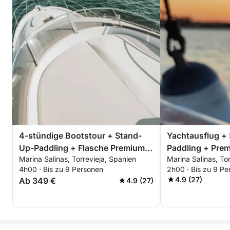
4-stündige Bootstour + Stand-
Yachtausflug +
Up-Paddling + Flasche Premium-
Paddling + Pre
Marina Salinas, Torrevieja, Spanien
Marina Salinas, To
Cava - ALLES INKLUSIVE
Morgens, Nachm
4h00 · Bis zu 9 Personen
2h00 · Bis zu 9 Pe
Sonnenuntergan
4.9 (27)
Ab 349 €
4.9 (27)
ALLES INKLUSI