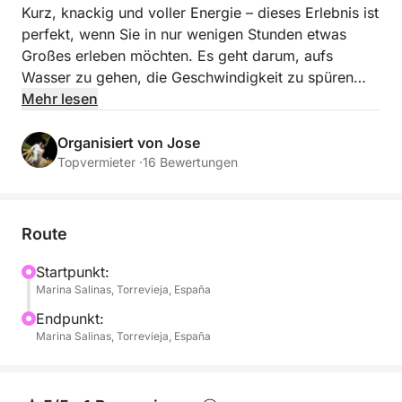
Kurz, knackig und voller Energie – dieses Erlebnis ist
perfekt, wenn Sie in nur wenigen Stunden etwas
Großes erleben möchten. Es geht darum, aufs
Wasser zu gehen, die Geschwindigkeit zu spüren
und direkt ins Abenteuer einzutauchen.
Mehr lesen
Entlang der Küste von Torrevieja erreichen Sie
Organisiert von Jose
schnell klares, einladendes Wasser, wo der Spaß
Topvermieter ·
16 Bewertungen
erst richtig beginnt. Ob Sie sich entspannen oder
etwas Dynamischeres suchen – das Erlebnis passt
sich mühelos an.
Route
An Bord genießen Sie:
Startpunkt:
Marina Salinas, Torrevieja, España
- Schneller Zugang zu wunderschönen Badeplätzen
Endpunkt:
entlang der Küste
Marina Salinas, Torrevieja, España
- Stand-Up-Paddling und Schnorcheln für eine
erfrischende Pause
- Komfortable Liegeflächen zum Entspannen