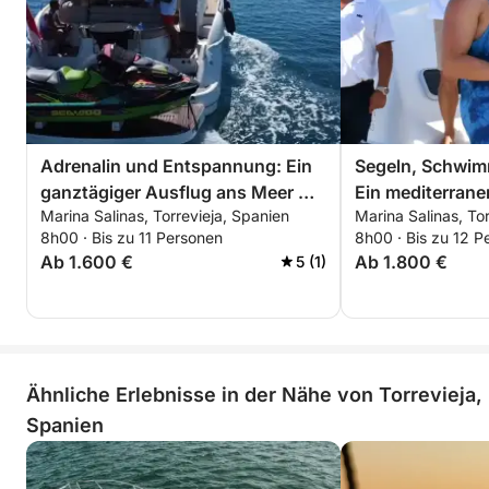
Adrenalin und Entspannung: Ein
Segeln, Schwim
ganztägiger Ausflug ans Meer mit
Ein mediterrane
Marina Salinas, Torrevieja, Spanien
Marina Salinas, To
aufregenden Wanderungen
Meerblick & Sus
8h00 · Bis zu 11 Personen
8h00 · Bis zu 12 P
Ab 1.600 €
Ab 1.800 €
5 (1)
Ähnliche Erlebnisse in der Nähe von Torrevieja,
Spanien