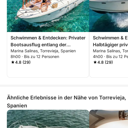
Schwimmen & Entdecken: Privater
Schwimmen & E
Bootsausflug entlang der
Halbtägiger pri
Marina Salinas, Torrevieja, Spanien
Marina Salinas, To
südlichen Costa Blanca
entlang der süd
8h00 · Bis zu 12 Personen
4h00 · Bis zu 12 P
Blanca
4.8 (29)
4.8 (29)
Ähnliche Erlebnisse in der Nähe von Torrevieja,
Spanien