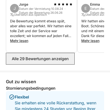
verzaubern.
Jorge
Emma
J
E
Datum der Vermietung 10.08.24 ·
Datum der Ver
Datum der Bewertung 26.06.26
Datum der Be
Übersetzt aus Spanisch
Übersetzt aus Eng
Die Bewertung kommt etwas spät,
Wir hatten einen 
aber alles war perfekt. Wir hatten eine
Boot. Schönes Bo
tolle Zeit und der Service war
und mit einem toll
exzellent; wir kommen auf jeden Fall
Dank für dieses to
wieder.
Mehr lesen
Mehr lesen
Alle 29 Bewertungen anzeigen
Gut zu wissen
Stornierungsbedingungen
Flexibel
Sie erhalten eine volle Rückerstattung, wenn
Sie mindestens 24 Stunden vor Beginn Ihrer