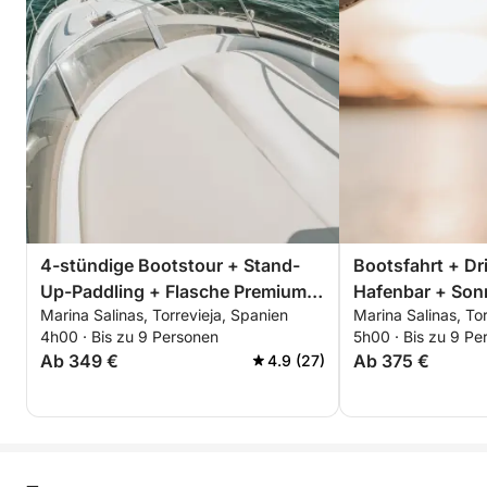
4-stündige Bootstour + Stand-
Bootsfahrt + Dri
Up-Paddling + Flasche Premium-
Hafenbar + Son
Marina Salinas, Torrevieja, Spanien
Marina Salinas, To
Cava - ALLES INKLUSIVE
dem Salzsee von
4h00 · Bis zu 9 Personen
5h00 · Bis zu 9 Pe
Ab 349 €
Ab 375 €
4.9 (27)