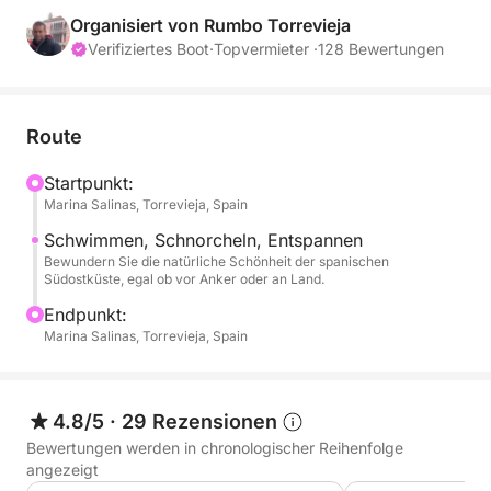
Von der Marina Salinas in Torrevieja aus geht es zu
Organisiert von Rumbo Torrevieja
einer Auswahl idyllischer Buchten, die man nur vom
Verifiziertes Boot
·
Topvermieter ·
128 Bewertungen
Meer aus in ihrer ganzen Pracht erleben kann.
Entdecken Sie kristallklares Wasser und unberührte
Küstenlandschaften fernab der Touristenmassen.
Route
Hier können Sie schwimmen, schnorcheln oder
einfach in der Sonne entspannen – in einer intimen
Startpunkt:
Marina Salinas, Torrevieja, Spain
und natürlichen Umgebung.
Schwimmen, Schnorcheln, Entspannen
Diese Tour ist ideal für alle, die den üblichen
Bewundern Sie die natürliche Schönheit der spanischen
Südostküste, egal ob vor Anker oder an Land.
Touristenpfaden entfliehen und die Costa Blanca aus
der Perspektive der Einheimischen erleben möchten.
Endpunkt:
Marina Salinas, Torrevieja, Spain
Genießen Sie die Ruhe und Schönheit ihrer
idyllischsten Buchten.
Die Reise gehört ganz Ihnen: Bestimmen Sie Ihr
4.8/5
·
29 Rezensionen
Tempo, bringen Sie Ihre eigenen Snacks und
Bewertungen werden in chronologischer Reihenfolge
Getränke mit und lassen Sie sich vom Mittelmeer
angezeigt