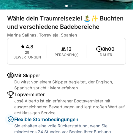
Wähle dein Traumreiseziel 🏝️✨ Buchten
und verschiedene Badebereiche
Marina Salinas, Torrevieja, Spanien
4.8
12
8h00
29
PERSONEN
DAUER
BEWERTUNGEN
Mit Skipper
Du wirst von einem Skipper begleitet, der Englisch,
Spanisch spricht
·
Mehr erfahren
Topvermieter
José Alberto ist ein erfahrener Bootsvermieter mit
ausgezeichneten Bewertungen und legt großen Wert auf
erstklassigen Service
Flexible Stornobedingungen
Sie erhalten eine volle Rückerstattung, wenn Sie
mindestens 24 Stunden vor Beginn Ihrer Buchung