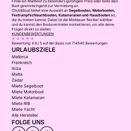
Finde ein Mietboot zu besonders günstigem Preis oder biete dein
Boot gewinnbringend zur Vermietung an.
Click&Boat bietet eine Auswahl an
Segelbooten, Motorbooten,
Festrumpfschlauchbooten, Katamaranen und Hausbooten
an,
die du mieten kannst. Dabei ist die Mietdauer flexibel wählbar
und du kannst den Bootsvermieter kontaktieren, um alle deine
Fragen direkt zu stellen.
KUNDENBEWERTUNGEN
Bewertung:
4.9 / 5
auf der Basis von 714540 Bewertungen
URLAUBSZIELE
Mallorca
Frankreich
Ibiza
Malta
Zadar
Miete Segelboot
Miete Motorboot
Miete Katamaran
Miete RIB
Miete Yacht
Alle Hersteller
FOLGE UNS