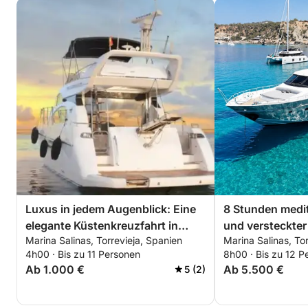
unvergessliches Abenteuer mit Marina Bliss.
Luxus in jedem Augenblick: Eine
8 Stunden medi
elegante Küstenkreuzfahrt in
und versteckter
Marina Salinas, Torrevieja, Spanien
Marina Salinas, To
Torrevieja
4h00 · Bis zu 11 Personen
8h00 · Bis zu 12 P
Ab 1.000 €
Ab 5.500 €
5 (2)