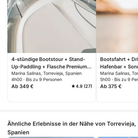
erleben Sie einen der schönsten Momente des Tages
in einer traumhaften Kulisse. Perfekt für besondere
Anlässe oder einfach, um sich ein unvergessliches
Erlebnis zu gönnen.
💶 Preis:
* 55 € pro Person (öffentlicher Ausflug)
4-stündige Bootstour + Stand-
Bootsfahrt + Dri
* 399 € privater Ausflug
Up-Paddling + Flasche Premium-
Hafenbar + Son
Marina Salinas, Torrevieja, Spanien
Marina Salinas, To
Cava - ALLES INKLUSIVE
dem Salzsee von
🚤 BUCHEN SIE IHR ERLEBNIS
4h00 · Bis zu 9 Personen
5h00 · Bis zu 9 Pe
Ab 349 €
Ab 375 €
4.9 (27)
Die Plätze sind begrenzt und die Ausflüge sind
schnell ausgebucht.
Schreiben Sie uns jetzt und sichern Sie sich Ihren
Platz, um das Meer so richtig zu genießen.
Ähnliche Erlebnisse in der Nähe von Torrevieja,
Spanien
Schaffen Sie Erinnerungen und erleben Sie ein