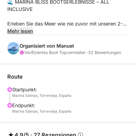
🌊 MARINA BLISS BOOTSERLEBNISSE – ALL
INCLUSIVE
Erleben Sie das Meer wie nie zuvor mit unseren 2-
stündigen Bootsausflügen. Ein Erlebnis, das Ihnen
Mehr lesen
Entspannung und unvergessliche Momente an der
Küste schenkt.
Organisiert von Manuel
Verifiziertes Boot
·
Topvermieter ·
32 Bewertungen
Inklusive Boot, professionellem Skipper, Treibstoff,
Paddleboards und einem Glas Premium-Cava 🍾.
Route
Kommen Sie einfach und genießen Sie – wir
kümmern uns um den Rest.
Startpunkt:
Marina Salinas, Torrevieja, España
Buchbar als offener Ausflug (pro Person) oder als
Endpunkt:
privater Ausflug (nur für Ihre Gruppe).
Marina Salinas, Torrevieja, España
🌞 MORGENAUSFLUG
4.9/5
·
27 Rezensionen