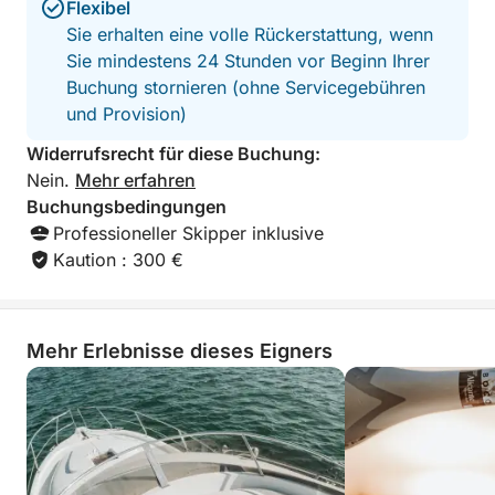
Flexibel
Wasser, schwimmen Sie und entspannen Sie sich bei
Sie erhalten eine volle Rückerstattung, wenn
einem Glas Cava. Ideal für Freundesgruppen oder
Sie mindestens 24 Stunden vor Beginn Ihrer
Paare, die ein abwechslungsreiches Programm auf
Buchung stornieren (ohne Servicegebühren
See suchen.
und Provision)
Widerrufsrecht für diese Buchung:
💶 Preis:
Nein.
Mehr erfahren
Buchungsbedingungen
* 55 € pro Person (öffentlicher Ausflug)
Professioneller Skipper inklusive
* 399 € privater Ausflug
Kaution : 300 €
🌅 SONNENUNTERGANG-AUSFLUG
**Zeiten: 19:30–21:30 Uhr**
Mehr Erlebnisse dieses Eigners
Ein einzigartiges Erlebnis: Genießen Sie den
Sonnenuntergang vom Meer aus. Segeln Sie,
während der Himmel seine Farben wechselt,
entspannen Sie sich bei einem Glas Cava und