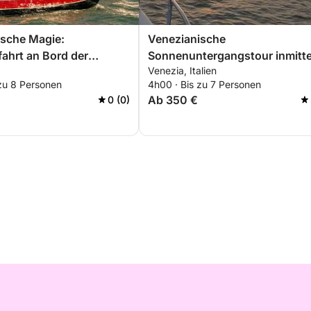
ische Magie:
Venezianische
fahrt an Bord der
Sonnenuntergangstour inmitt
Venezia, Italien
der Laguneninseln
 zu 8 Personen
4h00 · Bis zu 7 Personen
Ab 350 €
0 (0)