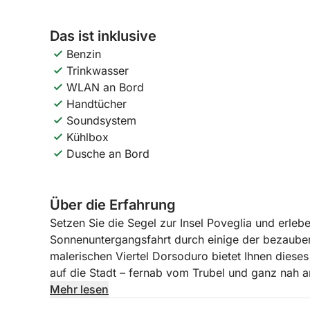
Das ist inklusive
Benzin
Trinkwasser
WLAN an Bord
Handtücher
Soundsystem
Kühlbox
Dusche an Bord
Über die Erfahrung
Setzen Sie die Segel zur Insel Poveglia und erleb
Sonnenuntergangsfahrt durch einige der bezaub
malerischen Viertel Dorsoduro bietet Ihnen dieses 
auf die Stadt – fernab vom Trubel und ganz nah
untergeht, gleitet das Boot durch die ruhigen Ka
Mehr lesen
enthüllt den stillen Zauber Venedigs im sanften L