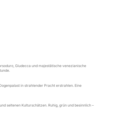
er bekannte Winkel und entdecken die reiche
er Stadt. Die Tour beinhaltet eine
 Pracht des Markusbeckens und einen
ür Paare, Fotografen und alle Venedig-
lichkeit, die zeitlose Schönheit der Lagune
 Dorsoduro, Giudecca und majestätische venezianische
tunde.
genpalast in strahlender Pracht erstrahlen. Eine
 und seltenen Kulturschätzen. Ruhig, grün und besinnlich –