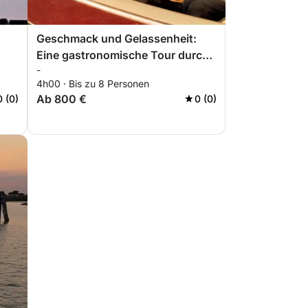
Geschmack und Gelassenheit:
Eine gastronomische Tour durch
-
Sant'Erasmo
4h00 · Bis zu 8 Personen
Ab 800 €
0 (0)
0 (0)