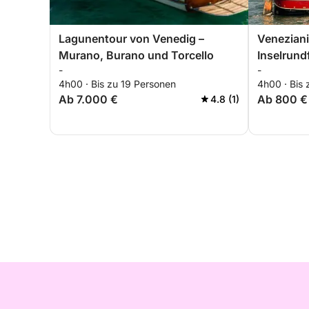
Lagunentour von Venedig –
Venezian
Murano, Burano und Torcello
Inselrund
-
-
Tortuga
4h00 · Bis zu 19 Personen
4h00 · Bis
Ab 7.000 €
Ab 800 €
4.8 (1)