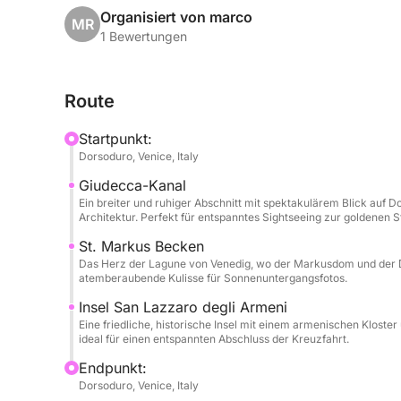
Organisiert von marco
MR
Gemeinsam mit Ihrem Kapitän erkunden Sie wenig
1 Bewertungen
maritime Geschichte und verborgene Geschichten d
malerische Fahrt durch den Giudecca-Kanal, die
Route
friedlichen Stopp nahe der Insel Poveglia. Ideal f
Liebhaber: Diese Tour ist eine unvergessliche Mög
Startpunkt:
im Sonnenuntergang zu bewundern.
Dorsoduro, Venice, Italy
Giudecca-Kanal
Ein breiter und ruhiger Abschnitt mit spektakulärem Blick auf
Architektur. Perfekt für entspanntes Sightseeing zur goldenen S
St. Markus Becken
Das Herz der Lagune von Venedig, wo der Markusdom und der Do
atemberaubende Kulisse für Sonnenuntergangsfotos.
Insel San Lazzaro degli Armeni
Eine friedliche, historische Insel mit einem armenischen Kloster
ideal für einen entspannten Abschluss der Kreuzfahrt.
Endpunkt:
Dorsoduro, Venice, Italy