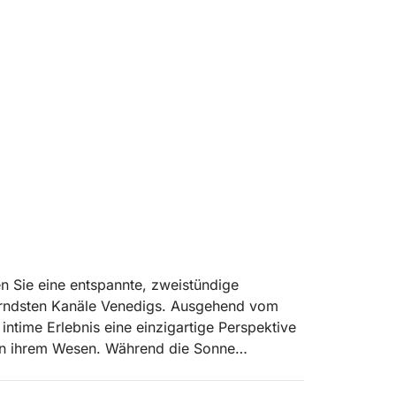
en Sie eine entspannte, zweistündige
erndsten Kanäle Venedigs. Ausgehend vom
intime Erlebnis eine einzigartige Perspektive
 an ihrem Wesen. Während die Sonne
näle und das offene Wasser der Lagune und
icht und den pastellfarbenen Spiegelungen.