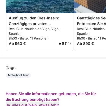
Ausflug zu den Cíes-Inseln:
Ganztägiges Se
Ganztägiges privates
Entdecken Sie 
Real Club Náutico de Vigo, Vigo,
Real Club Náutico 
Bootserlebnis
Spanien
Spanien
8h00 · Bis zu 11 Personen
8h00 · Bis zu 11 P
Ab 960 €
Ab 890 €
5 (14)
Tags
Motorboot Tour
Haben Sie alle Informationen gefunden, die Sie für
die Buchung benötigt haben?
Ja, alles gut
/
Nein, etwas fehlt