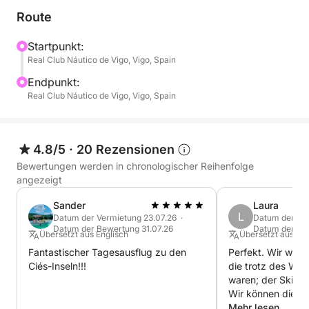
Route
Startpunkt:
Real Club Náutico de Vigo, Vigo, Spain
Endpunkt:
Real Club Náutico de Vigo, Vigo, Spain
4.8/5
·
20 Rezensionen
Bewertungen werden in chronologischer Reihenfolge
angezeigt
Sander
Laura
L
Datum der Vermietung 23.07.26 ·
Datum der Ver
Datum der Bewertung 31.07.26
Datum der Bew
Übersetzt aus Englisch
Übersetzt aus Sp
Fantastischer Tagesausflug zu den
Perfekt. Wir ware
Ciés-Inseln!!!
die trotz des Wett
waren; der Skippe
Wir können die T
empfehlen und k
Mehr lesen