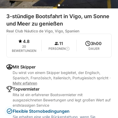
3-stündige Bootsfahrt in Vigo, um Sonne
und Meer zu genießen
Real Club Náutico de Vigo, Vigo, Spanien
4.8
11
3h00
20
PERSONEN
DAUER
BEWERTUNGEN
Mit Skipper
Du wirst von einem Skipper begleitet, der Englisch,
Spanisch, Französisch, Italienisch, Portugiesisch spricht
·
Mehr erfahren
Topvermieter
Rita ist ein erfahrener Bootsvermieter mit
ausgezeichneten Bewertungen und legt großen Wert auf
erstklassigen Service
Flexible Stornobedingungen
Sie erhalten eine volle Rückerstattung, wenn Sie